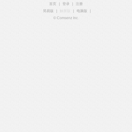
首页
|
登录
|
注册
简易版
|
触屏版
|
电脑版
|
© Comsenz Inc.