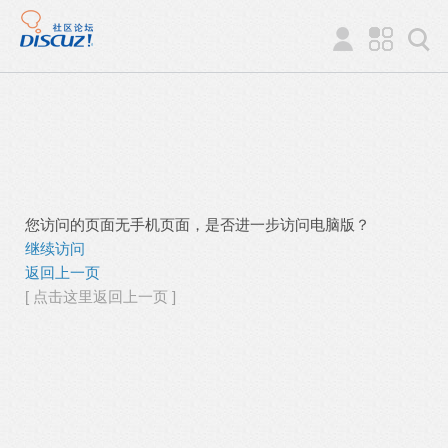
您访问的页面无手机页面，是否进一步访问电脑版？
继续访问
返回上一页
[ 点击这里返回上一页 ]