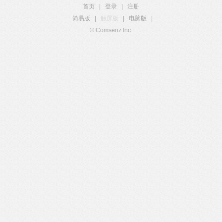
首页
|
登录
|
注册
简易版
|
触屏版
|
电脑版
|
© Comsenz Inc.