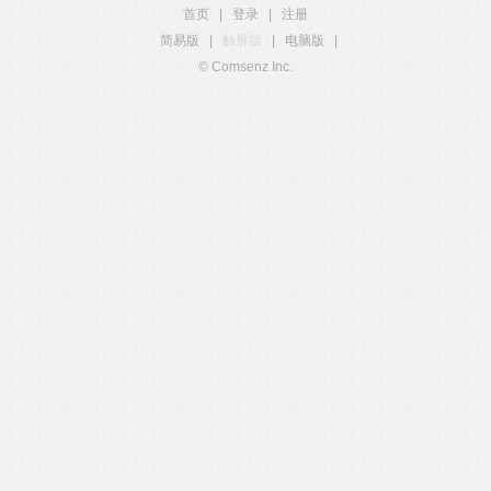
首页
|
登录
|
注册
简易版
|
触屏版
|
电脑版
|
© Comsenz Inc.