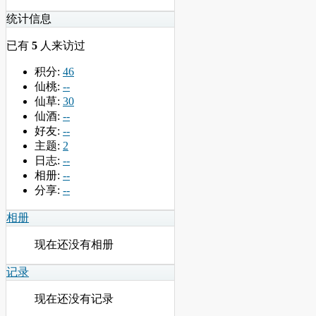
统计信息
已有
5
人来访过
积分:
46
仙桃:
--
仙草:
30
仙酒:
--
好友:
--
主题:
2
日志:
--
相册:
--
分享:
--
相册
现在还没有相册
记录
现在还没有记录