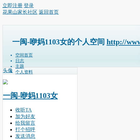
立即注册
登录
花果山家长社区
返回首页
一闽-咿妈1103女的个人空间
http://ww
空间首页
日志
主题
头像
个人资料
一闽-咿妈1103女
收听TA
加为好友
给我留言
打个招呼
发送消息