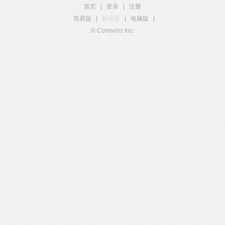
首页
|
登录
|
注册
简易版
|
触屏版
|
电脑版
|
© Comsenz Inc.