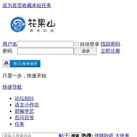
设为首页
收藏本站
任务
用户名
找回密码
自动登录
密码
立即注册
登录
只需一步，快速开始
快捷导航
论坛
BBS
语文小作坊
群猴学艺
百问百答
任务
帖子
热搜:
伴随聆听
大申爸
搜索