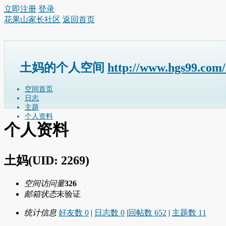
立即注册
登录
花果山家长社区
返回首页
土妈的个人空间
http://www.hgs99.com
空间首页
日志
主题
个人资料
个人资料
土妈
(UID: 2269)
空间访问量
326
邮箱状态
未验证
统计信息
好友数 0
|
日志数 0
|
回帖数 652
|
主题数 11