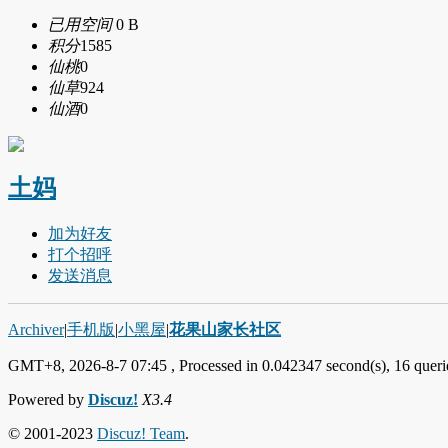
已用空间
0 B
积分
1585
仙桃
0
仙草
924
仙酒
0
土妈
加为好友
打个招呼
发送消息
Archiver
|
手机版
|
小黑屋
|
花果山家长社区
GMT+8, 2026-8-7 07:45
, Processed in 0.042347 second(s), 16 querie
Powered by
Discuz!
X3.4
© 2001-2023
Discuz! Team
.