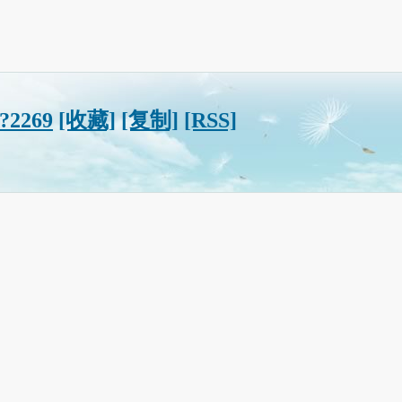
/?2269
[收藏]
[复制]
[RSS]