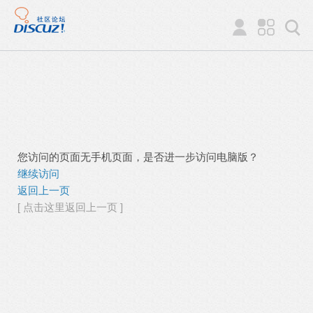
您访问的页面无手机页面，是否进一步访问电脑版？
继续访问
返回上一页
[ 点击这里返回上一页 ]