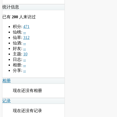
统计信息
已有
200
人来访过
积分:
471
仙桃:
--
仙草:
312
仙酒:
--
好友:
--
主题:
10
日志:
--
相册:
--
分享:
--
相册
现在还没有相册
记录
现在还没有记录