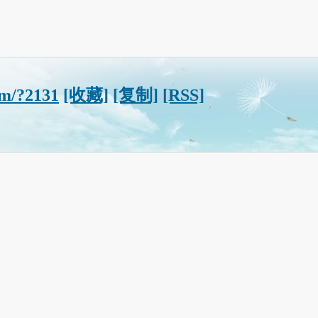
om/?2131
[收藏]
[复制]
[RSS]