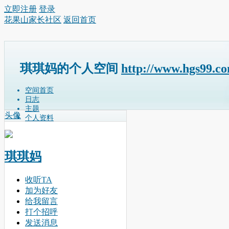
立即注册
登录
花果山家长社区
返回首页
琪琪妈的个人空间
http://www.hgs99.c
空间首页
日志
主题
头像
个人资料
琪琪妈
收听TA
加为好友
给我留言
打个招呼
发送消息