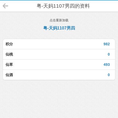
粤-天妈1107男四的资料
点击重新加载
粤-天妈1107男四
积分
982
仙桃
0
仙草
493
仙酒
0