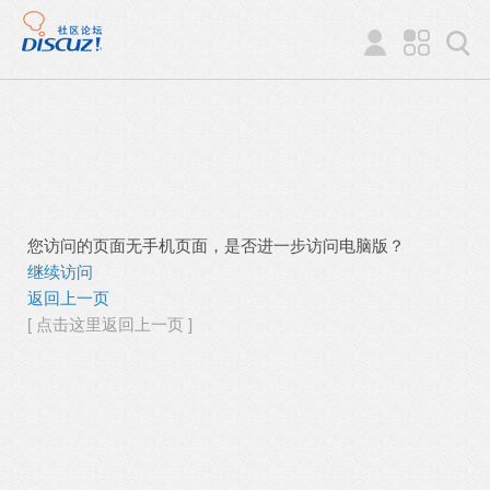
您访问的页面无手机页面，是否进一步访问电脑版？
继续访问
返回上一页
[ 点击这里返回上一页 ]