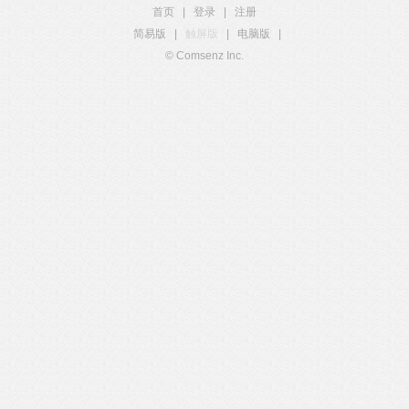
首页
|
登录
|
注册
简易版
|
触屏版
|
电脑版
|
© Comsenz Inc.