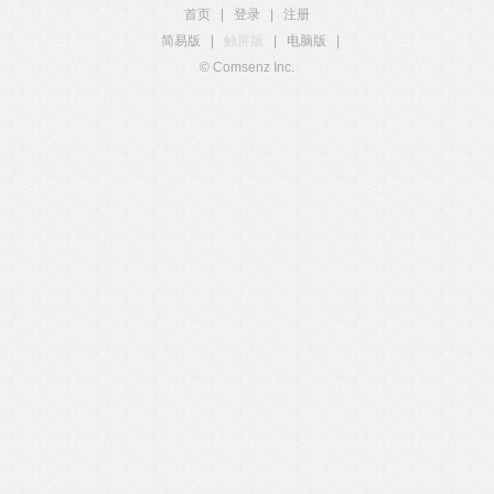
首页
|
登录
|
注册
简易版
|
触屏版
|
电脑版
|
© Comsenz Inc.