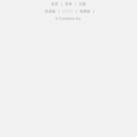
首页
|
登录
|
注册
简易版
|
触屏版
|
电脑版
|
© Comsenz Inc.