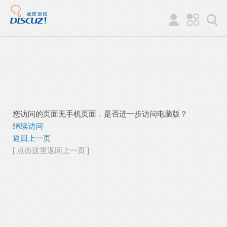
您访问的页面无手机页面，是否进一步访问电脑版？
继续访问
返回上一页
[ 点击这里返回上一页 ]