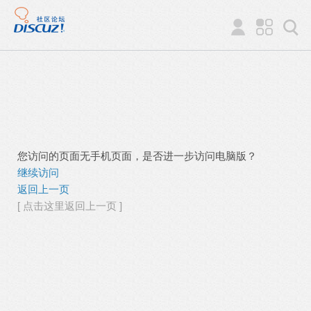
您访问的页面无手机页面，是否进一步访问电脑版？
继续访问
返回上一页
[ 点击这里返回上一页 ]