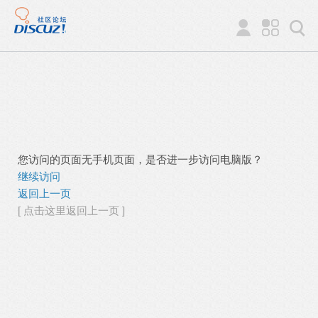
您访问的页面无手机页面，是否进一步访问电脑版？
继续访问
返回上一页
[ 点击这里返回上一页 ]