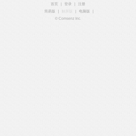
首页
|
登录
|
注册
简易版
|
触屏版
|
电脑版
|
© Comsenz Inc.