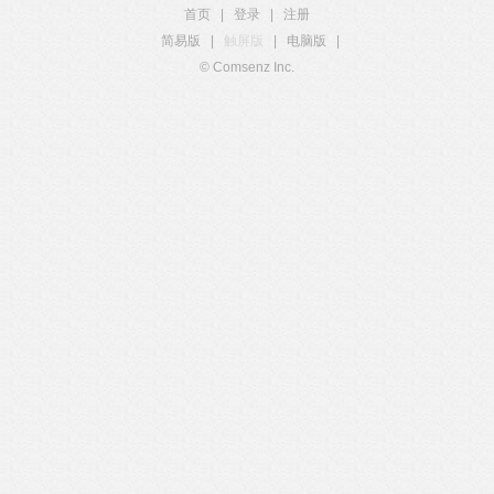
首页
|
登录
|
注册
简易版
|
触屏版
|
电脑版
|
© Comsenz Inc.