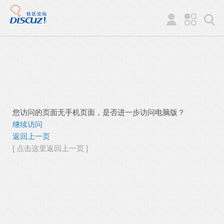
您访问的页面无手机页面，是否进一步访问电脑版？
继续访问
返回上一页
[ 点击这里返回上一页 ]