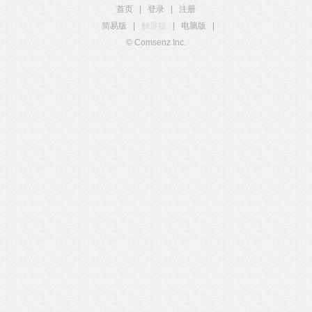
首页
|
登录
|
注册
简易版
|
触屏版
|
电脑版
|
© Comsenz Inc.