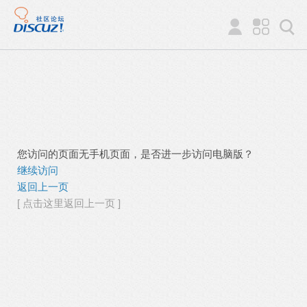
您访问的页面无手机页面，是否进一步访问电脑版？
继续访问
返回上一页
[ 点击这里返回上一页 ]