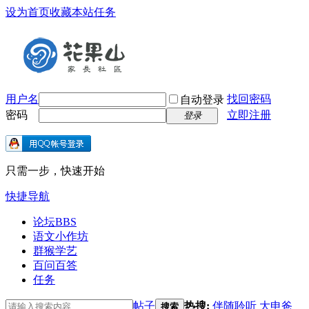
设为首页
收藏本站
任务
用户名
找回密码
自动登录
密码
立即注册
登录
只需一步，快速开始
快捷导航
论坛
BBS
语文小作坊
群猴学艺
百问百答
任务
帖子
热搜:
伴随聆听
大申爸
搜索