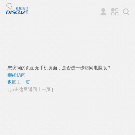
您访问的页面无手机页面，是否进一步访问电脑版？
继续访问
返回上一页
[ 点击这里返回上一页 ]