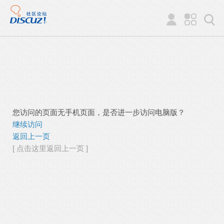
您访问的页面无手机页面，是否进一步访问电脑版？
继续访问
返回上一页
[ 点击这里返回上一页 ]