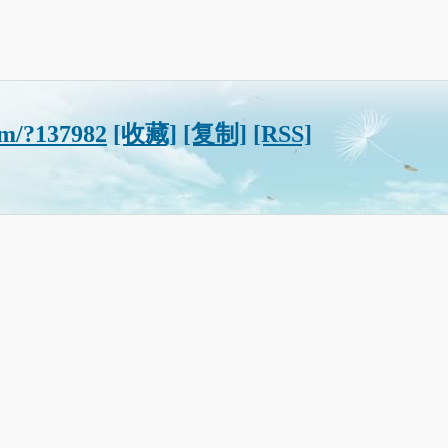
om/?137982
[收藏]
[复制]
[RSS]