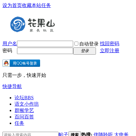
设为首页
收藏本站
任务
用户名
找回密码
自动登录
密码
立即注册
登录
只需一步，快速开始
快捷导航
论坛
BBS
语文小作坊
群猴学艺
百问百答
任务
帖子
热搜:
伴随聆听
大申爸
搜索