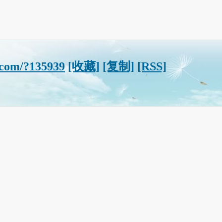
.com/?135939
[收藏]
[复制]
[RSS]