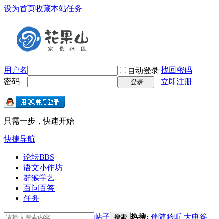
设为首页
收藏本站
任务
用户名
找回密码
自动登录
密码
立即注册
登录
只需一步，快速开始
快捷导航
论坛
BBS
语文小作坊
群猴学艺
百问百答
任务
帖子
热搜:
伴随聆听
大申爸
搜索