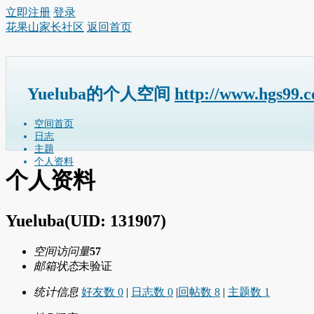
立即注册
登录
花果山家长社区
返回首页
Yueluba的个人空间
http://www.hgs99.
空间首页
日志
主题
个人资料
个人资料
Yueluba
(UID: 131907)
空间访问量
57
邮箱状态
未验证
统计信息
好友数 0
|
日志数 0
|
回帖数 8
|
主题数 1