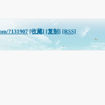
com/?131907
[收藏]
[复制]
[RSS]