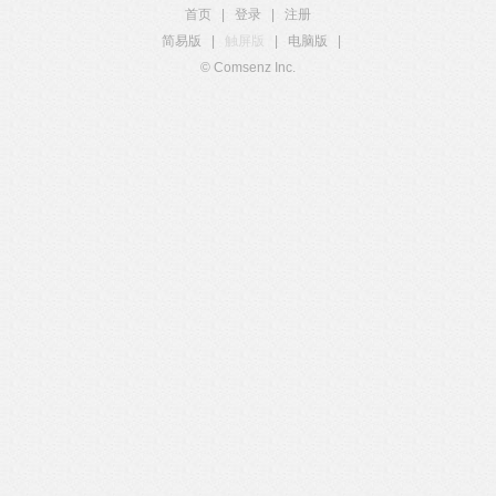
首页
|
登录
|
注册
简易版
|
触屏版
|
电脑版
|
© Comsenz Inc.