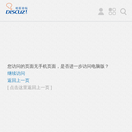
您访问的页面无手机页面，是否进一步访问电脑版？
继续访问
返回上一页
[ 点击这里返回上一页 ]