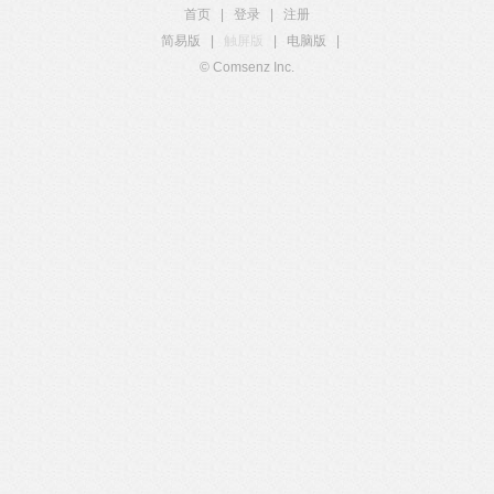
首页
|
登录
|
注册
简易版
|
触屏版
|
电脑版
|
© Comsenz Inc.