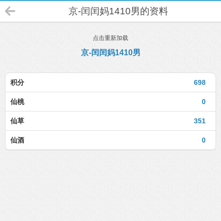
京-闰闰妈1410男的资料
点击重新加载
京-闰闰妈1410男
积分
698
仙桃
0
仙草
351
仙酒
0