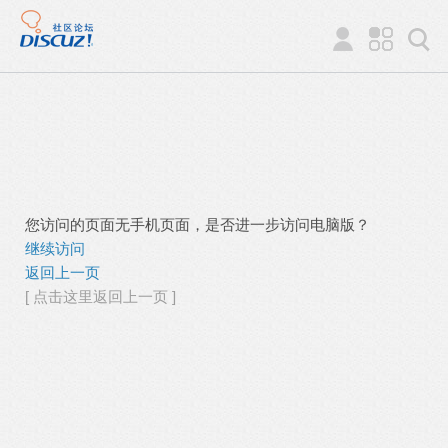
您访问的页面无手机页面，是否进一步访问电脑版？
继续访问
返回上一页
[ 点击这里返回上一页 ]