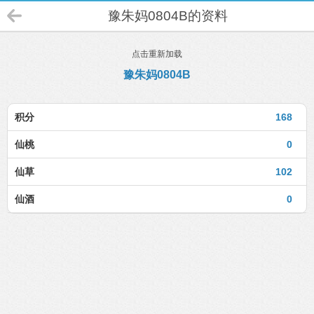
豫朱妈0804B的资料
点击重新加载
豫朱妈0804B
积分
168
仙桃
0
仙草
102
仙酒
0