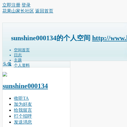
立即注册
登录
花果山家长社区
返回首页
sunshine000134的个人空间
http://www
空间首页
日志
主题
头像
个人资料
sunshine000134
收听TA
加为好友
给我留言
打个招呼
发送消息