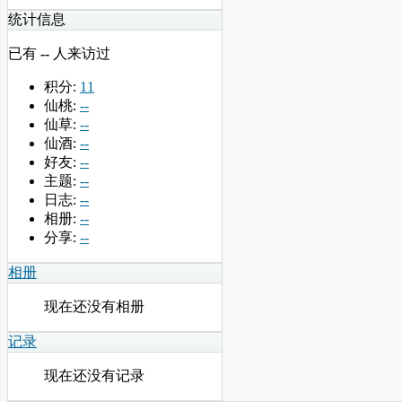
统计信息
已有
--
人来访过
积分:
11
仙桃:
--
仙草:
--
仙酒:
--
好友:
--
主题:
--
日志:
--
相册:
--
分享:
--
相册
现在还没有相册
记录
现在还没有记录