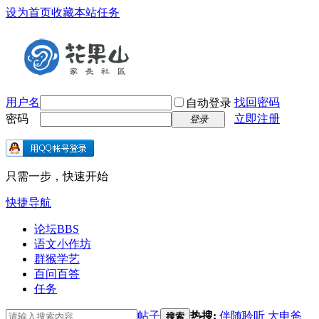
设为首页
收藏本站
任务
用户名
找回密码
自动登录
密码
立即注册
登录
只需一步，快速开始
快捷导航
论坛
BBS
语文小作坊
群猴学艺
百问百答
任务
帖子
热搜:
伴随聆听
大申爸
搜索