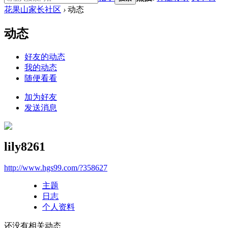
花果山家长社区
›
动态
动态
好友的动态
我的动态
随便看看
加为好友
发送消息
lily8261
http://www.hgs99.com/?358627
主题
日志
个人资料
还没有相关动态