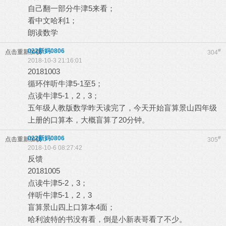
自己翻一部分牛津5来看；
看中文哈利1；
朗读数学
022新妈0806
#
点击重新加载
304
2018-10-3 21:16:01
20181003
循环伴听牛津5-1至5；
点读牛津5-1，2，3；
五年级人教版数学昨天读完了，今天开始盲算景山四年级
上册的口算本，大概盲算了20分钟。
022新妈0806
#
点击重新加载
305
2018-10-6 08:27:42
反馈
20181005
点读牛津5-2，3；
伴听牛津5-1，2，3
盲算景山四上口算本4面；
哈利波特的书没有看，倒是小新表哥看了不少。