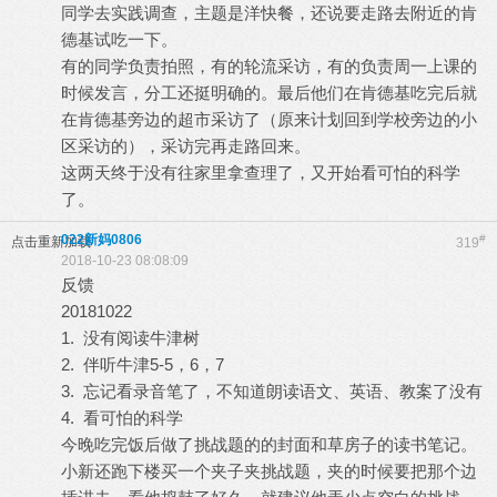
同学去实践调查，主题是洋快餐，还说要走路去附近的肯
德基试吃一下。
有的同学负责拍照，有的轮流采访，有的负责周一上课的
时候发言，分工还挺明确的。最后他们在肯德基吃完后就
在肯德基旁边的超市采访了（原来计划回到学校旁边的小
区采访的），采访完再走路回来。
这两天终于没有往家里拿查理了，又开始看可怕的科学
了。
022新妈0806
#
点击重新加载
319
2018-10-23 08:08:09
反馈
20181022
1. 没有阅读牛津树
2. 伴听牛津5-5，6，7
3. 忘记看录音笔了，不知道朗读语文、英语、教案了没有
4. 看可怕的科学
今晚吃完饭后做了挑战题的的封面和草房子的读书笔记。
小新还跑下楼买一个夹子夹挑战题，夹的时候要把那个边