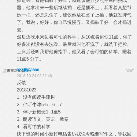
插进去，看他捣鼓了好久，就建议他弄少点空白的挑战
题，他拿出来一些后继续插，还是插不上，我看着真想帮
她一把，还是忍住了，建议他放在桌子上插，他就发脾气
了。我说，好好，你自己慢慢弄。又捣鼓了好一会才插进
去。
然后边吃水果边看可怕的科学，从10点看到快11点，催了
好多次都没有去洗澡。最后就叫他不洗了，就洗了把脸。
上床后还叫我帮他剪指甲，他又看了会可怕的科学。睡着
11点5 分了。
022新妈0806
#
点击重新加载
320
2018-10-24 08:32:48
反馈
20181023
1. 没有阅读牛津树
2. 伴听牛津5-5，6，7
3. 伴听新概念1 -1至5
3. 朗读语文、英语、教案
4. 看可怕的科学
快下班的时候小新打电话告诉我说今晚要写作文，等我回