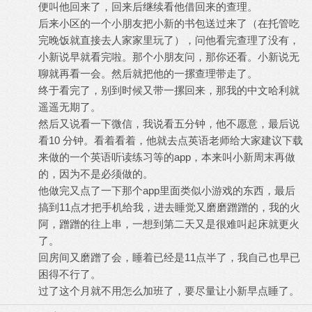
便叫他回来了，回来后继续看他借回来的查理。
后来小区的一个小朋友把小新的书包送过来了（在托管吃
完晚饭就直接去人家家里玩了），问他看完查理了没有，
小新说早就看完啦。那个小朋友问，那你还看。小新说无
聊就再看一会。然后就把他的一摞查理带走了。
终于看完了，别到时候又带一摞回来，那我的中文哈利就
遥遥无期了。
然后又说看一下微信，我说看五分钟，他不愿意，最后说
看10 分钟。看着看着，他就去点英语老师给大家建议下载
来做的一个英语听读练习等的app，本来叫小新周末再做
的，因为不是必须做的。
他做完又点了一下那个app里面类似小游戏的东西，最后
搞到11点才把手机给我，进去睡觉又磨磨蹭蹭的，我的火
阿，蹭蹭的往上串，一想到第二天又是很难叫起床就更火
了。
回房间又磨蹭了会，睡着已经是11点半了，我自己也早已
困得不行了。
过了这个月就不用怎么加班了，要尽量让小新早点睡了。