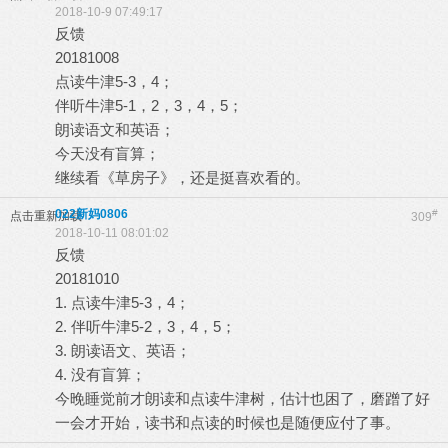
2018-10-9 07:49:17
反馈
20181008
点读牛津5-3，4；
伴听牛津5-1，2，3，4，5；
朗读语文和英语；
今天没有盲算；
继续看《草房子》，还是挺喜欢看的。
022新妈0806
#
点击重新加载
309
2018-10-11 08:01:02
反馈
20181010
1. 点读牛津5-3，4；
2. 伴听牛津5-2，3，4，5；
3. 朗读语文、英语；
4. 没有盲算；
今晚睡觉前才朗读和点读牛津树，估计也困了，磨蹭了好
一会才开始，读书和点读的时候也是随便应付了事。