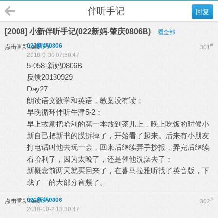
伴听手记
回复
[2008] 小新伴听手记(022新妈-肇庆0806B)
看全部
022新妈0806
#
点击重新加载
301
2018-9-30 07:58:47
5-058-新妈0806B
反馈20180929
Day27
朗读语文数学和英语，教案没有读；
早晚循环伴听牛津5-2；
早上故意把哈利的第一本放到茶几上，晚上吃饭的时候小
新自己把新书的膜拆掉了，开始看了起来。后来有小朋友
打电话叫他去玩一会，回来后继续弄手抄报，弄完后继续
看哈利了，因为太晚了，还是催他洗澡去了；
新概念前两天就买回来了，在喜马拉雅听找了英音版，下
载了一的大部分音频了。
022新妈0806
#
点击重新加载
302
2018-10-2 13:30:47