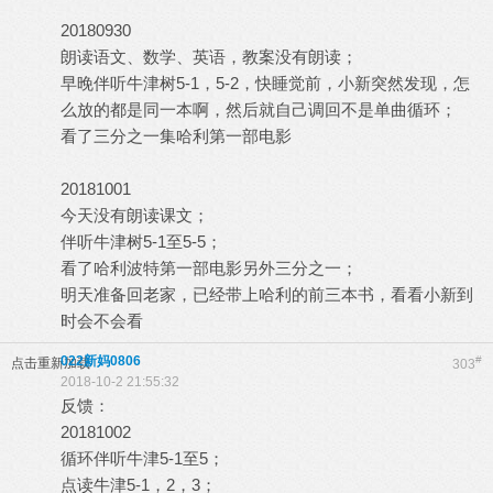
20180930
朗读语文、数学、英语，教案没有朗读；
早晚伴听牛津树5-1，5-2，快睡觉前，小新突然发现，怎
么放的都是同一本啊，然后就自己调回不是单曲循环；
看了三分之一集哈利第一部电影
20181001
今天没有朗读课文；
伴听牛津树5-1至5-5；
看了哈利波特第一部电影另外三分之一；
明天准备回老家，已经带上哈利的前三本书，看看小新到
时会不会看
022新妈0806
#
点击重新加载
303
2018-10-2 21:55:32
反馈：
20181002
循环伴听牛津5-1至5；
点读牛津5-1，2，3；