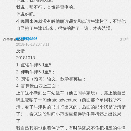
他说，我想晚吃饭。
我说，那不行，会饿得胃疼的。
他说好吧。
今晚回来晚就没有叫他朗读课文和点读牛津树了，不过他
自己抱了牛津1出来，很快的翻了一遍，才去洗澡。
022新妈0806
#
点击重新加载
312
2018-10-13 20:48:11
反馈
20181013
1. 点读牛津5-1至5
2. 伴听牛津5-1至5；
3. 朗读（预习）语文、数学和英语；
4. 盲算景山四上三面；
上午送小新到公车站坐车（他去同学家玩），路上他自己
嘴里嘟哝了一句pirate adventure（前面那个单词我听不
清，看了牛津树的书才打出来的，后面的那个我是听清楚
了），看来这段时间小范围重复伴听牛津树还是出效果
了。
我自己其实也跟着伴听了，有时候还忍不住把相应的牛津