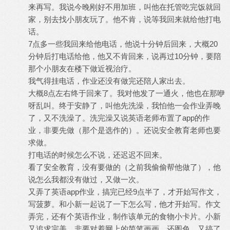
来再写。我说今晚刚好不用加班，叫他在托管吃完饭就回
家，别去找小朋友玩了。他不肯，说等我回来就给他打电
话。
7点多一些我回来给他电话，他说十分钟后回来，大概20
分钟后打电话给他，他又不肯回来，说再过10分钟，要陪
那个小朋友在楼下做近视治疗。
我气得挂电话，作业还没有做完还陪人家出去。
大概8点左右终于回来了。我对他发了一通火，他也在那咿
呀乱叫。终于安静了，叫他先洗澡，我怕他一会作业弄晚
了，又不洗澡了。洗完澡又说英语老师布置了app的作
业，非要先做（那个是选作的）。还说安全教育老师也要
求做。
打电话的时候怎么不说，还迟迟不回来。
看了安全教育，没有要做的（之前我偷偷帮他做了），他
说怎么我都没有做过，又做一次。
又弄了英语app作业，搞完已经9点半了，才开始写作文，
写菠萝。和小新一起说了一下怎么写，他才开始写。作文
弄完，还有个英语作业，制作该单元的食物小卡片。小新
又追求完美，非要对着网上的简笔画画，还图色，又搞了