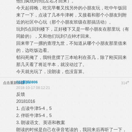
他们疯玩到9点左右才回来）。
今天起得晚，吃完早餐又找另外的小朋友玩，吃中午饭回
来了一下，点读了几本牛津树，又接着和那个小朋友到附
近的社区中心玩（那个小朋友班级在那搞活动）。
玩到5点回到楼下，正好楼下又是一帮小朋友在那里玩（有
同龄的），又和他们玩到7点钟才回来。
回来带了一摞的查理九世，不知道从哪个小朋友那里借来
的，边吃饭边看。
郁闷死俺了，我特意摆了三本哈利在茶几，除了刚买回来
那几天看了将近半本，就没动过了。
今天就光玩了，没朗读，也没盲算。
022新妈0806
#
点击重新加载
314
2018-10-17 08:12:21
反馈
20181016
1. 点读牛津5-4，5
2. 伴听牛津5-4，5
3. 朗读语文、英语和教案
朗读的时候是自己在录音笔读的，我回来后再听了一下，