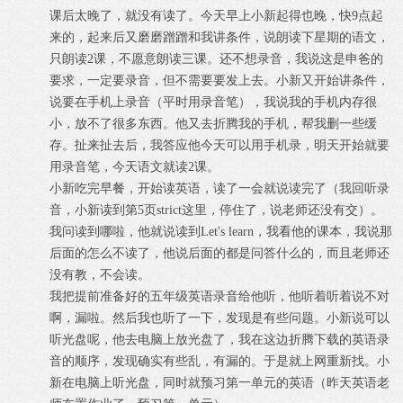
课后太晚了，就没有读了。今天早上小新起得也晚，快9点起
来的，起来后又磨磨蹭蹭和我讲条件，说朗读下星期的语文，
只朗读2课，不愿意朗读三课。还不想录音，我说这是申爸的
要求，一定要录音，但不需要要发上去。小新又开始讲条件，
说要在手机上录音（平时用录音笔），我说我的手机内存很
小，放不了很多东西。他又去折腾我的手机，帮我删一些缓
存。扯来扯去后，我答应他今天可以用手机录，明天开始就要
用录音笔，今天语文就读2课。
小新吃完早餐，开始读英语，读了一会就说读完了（我回听录
音，小新读到第5页strict这里，停住了，说老师还没有交）。
我问读到哪啦，他就说读到Let's learn，我看他的课本，我说那
后面的怎么不读了，他说后面的都是问答什么的，而且老师还
没有教，不会读。
我把提前准备好的五年级英语录音给他听，他听着听着说不对
啊，漏啦。然后我也听了一下，发现是有些问题。小新说可以
听光盘呢，他去电脑上放光盘了，我在这边折腾下载的英语录
音的顺序，发现确实有些乱，有漏的。于是就上网重新找。小
新在电脑上听光盘，同时就预习第一单元的英语（昨天英语老