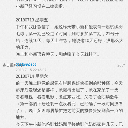
小新已经习惯在二姨家啦。
20180713 星期五
中午和我妹微信了，她说昨天带小新和他表哥一起试练羽
毛球，第一期已经过了时间，到时参加第二期，21号开
始，连续10天，每天上午练，她说这10天还好，没那么大
的压力。
晚上和小新语音聊天，和他聊了会天就挂了。
022新妈0806
#
点击重新加载
265
2018-7-15 22:46:07
20180714 星期六
前一天晚上睡觉前感觉右脚脚踝好像扭到的那种痛，今天
起床后发现还是那样，就懒得出屋了，就在家呆了一天。
看看电视，看看电影，煮点东西吃。又看了会朗读数学
（第一部的下册还剩一点没看完，已经隔了一段时间没看
了）。晚上又叫邻居帮忙把之前买的摄像头安到高一点的
地方。
今天下午小新他爸到我妈那里接他到他奶奶家住几天，已