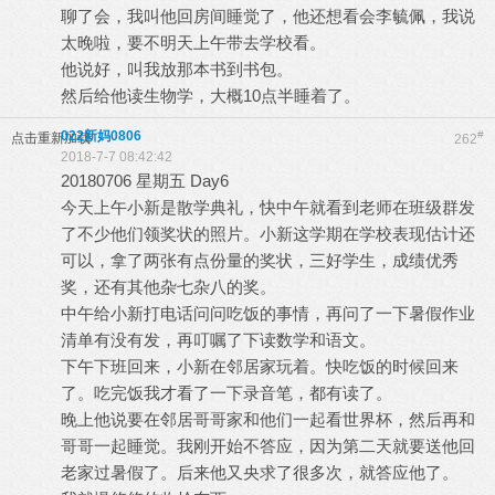
聊了会，我叫他回房间睡觉了，他还想看会李毓佩，我说
太晚啦，要不明天上午带去学校看。
他说好，叫我放那本书到书包。
然后给他读生物学，大概10点半睡着了。
022新妈0806
#
点击重新加载
262
2018-7-7 08:42:42
20180706 星期五 Day6
今天上午小新是散学典礼，快中午就看到老师在班级群发
了不少他们领奖状的照片。小新这学期在学校表现估计还
可以，拿了两张有点份量的奖状，三好学生，成绩优秀
奖，还有其他杂七杂八的奖。
中午给小新打电话问问吃饭的事情，再问了一下暑假作业
清单有没有发，再叮嘱了下读数学和语文。
下午下班回来，小新在邻居家玩着。快吃饭的时候回来
了。吃完饭我才看了一下录音笔，都有读了。
晚上他说要在邻居哥哥家和他们一起看世界杯，然后再和
哥哥一起睡觉。我刚开始不答应，因为第二天就要送他回
老家过暑假了。后来他又央求了很多次，就答应他了。