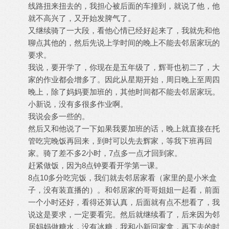
线路扭来扭去的，我担心被后面的车撞到，就说了他，他
就不高兴了，又开始发脾气了。
又继续骑了一大段，看他心情已经好起来了，我就先和他
聊点其他的，然后先说上学时间的晚上不能去邻居家玩的
要求。
我说，要开学了，你现在是五年级了，辉哥也初二了，大
家的作业都会增多了。因此从星期开始，周日晚上至周四
晚上，除了妈妈要加班的，其他时间都不能去邻居家玩。
小新说，没有多很多作业啊。
我说会多一些的。
然后又和他说了一下如果我要加班的话，晚上就直接在托
管吃完晚饭再回来，到时可以先去辉家，等我下班再回
家。骑了差不多2小时，7点多一点才回到家。
赶紧做饭，因为8点钟要看开学第一课。
8点10多分吃完饭，我们就去邻居家看（家里的是小米盒
子，没有装直播的）。和邻居家的哥哥姐姐一起看，前面
一个小时还好，看得还算认真，后面就有点不想看了，我
说这是要求，一定要看完。然后就继续看了，后来因为邻
居妈妈做糖水，没有冰糖，我和小新回家拿，再下去的时