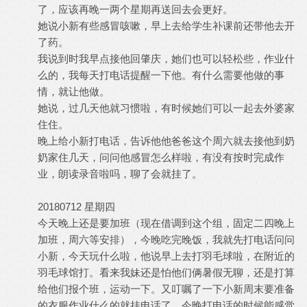
了，应该再晚一两个星期再送回去会更好。
她说小新有些感冒咳嗽，早上去给学生补课前还带他去开
了药。
我说到时我早点接他回肇庆，她们也可以轻松些，作业什
么的，我每天打电话提醒一下他。有什么需要他做的事
情，就让他做。
她说，过几天他就习惯啦，有时候她们可以一起去外婆家
住住。
晚上给小新打电话，告诉他他爸爸这个周六就去接他到奶
奶家住几天，问问他感冒怎么样啦，有没有按时完成作
业，朗读录音啦吗，聊了会就挂了。
20180712 星期四
今天晚上还是要加班（现在借调到这个组，固定二四晚上
加班，周六等安排），今晚吃完晚饭，我就先打电话问问
小新，今天玩什么啦，他说早上去打羽毛球啦，在附近的
羽毛球馆打。看来我妹还是怕他们俩暑假无聊，还是打算
给他们报个班，运动一下。又叮嘱了一下小新周末要准备
的衣服作业什么的就挂电话了。今晚打电话的时候能感觉