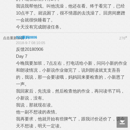
我说我帮他找。叫他洗澡，他还在看。终于看完了，已经
10点半了。就说困了，很不情愿的去洗澡了。回房间磨蹭
一会就很快睡着了。
今天没有完成朗读任务。
022新妈0806
#
点击重新加载
276
2018-9-7 08:10:05
反馈20180906
Day 7
今晚我要加班，7点左右，打电话给小新，问问小新的作业
和朗读情况，小新说作业做完了，说到朗读就支支吾吾
的，我说，那一会要读哦，妈妈回来要检查的，小新恩了
一声。
我回家后，先洗澡，然后检查他的作业，再问读书了吗，
小新说，没有。
我说，那就现在读。
他一副不想读的表情。
我再要求，他就开始有些脾气了，跟我讨价还价了，说今
天不想读，明天一定读。