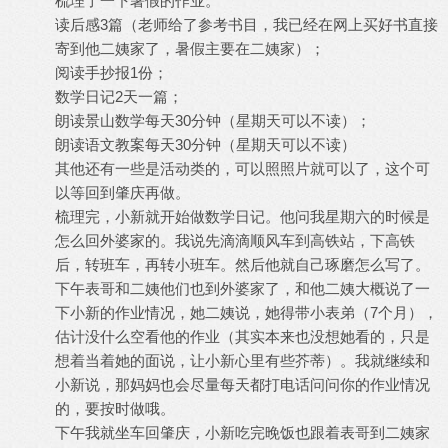
梳理了一下暑假的作业。
读后感3篇（老师给了参考书目，我已经在网上买好书直接
寄到他二姨家了，暑假主要在二姨家）；
阅读手抄报1份；
数学日记2天一篇；
朗读景山数学每天30分钟（星期天可以不读）；
朗读语文教案每天30分钟（星期天可以不读）
其他还有一些是活动类的，可以照照片就可以了，这个可
以等回到肇庆再做。
梳理完，小新就开始做数学日记。他问我星期六的时候是
怎么回外婆家的。我说先滴滴顺风车到高铁站，下高铁
后，转班车，再转小班车。然后他就自己琢磨怎么写了。
下午表哥和二姨他们也到外婆家了，和他二姨大概说了一
下小新的作业情况，她二姨说，她得带小表弟（7个月），
估计没什么空看他的作业（其实本来也没想她看的，只是
想着当着她的面说，让小新心里有些芥蒂）。我就继续和
小新说，那妈妈也会尽量每天都打电话问问你的作业情况
的，要按时做哦。
下午我就坐车回肇庆，小新吃完晚饭也跟着表哥到二姨家