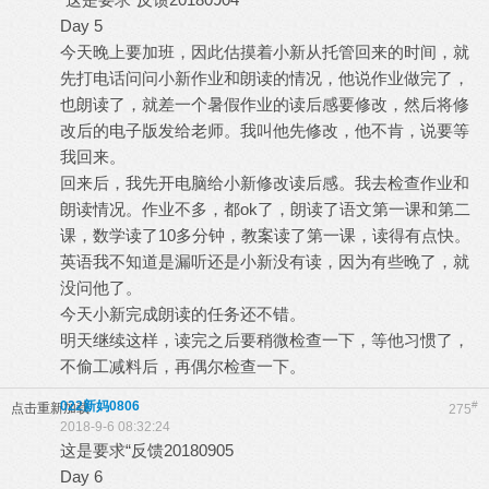
Day 5
今天晚上要加班，因此估摸着小新从托管回来的时间，就
先打电话问问小新作业和朗读的情况，他说作业做完了，
也朗读了，就差一个暑假作业的读后感要修改，然后将修
改后的电子版发给老师。我叫他先修改，他不肯，说要等
我回来。
回来后，我先开电脑给小新修改读后感。我去检查作业和
朗读情况。作业不多，都ok了，朗读了语文第一课和第二
课，数学读了10多分钟，教案读了第一课，读得有点快。
英语我不知道是漏听还是小新没有读，因为有些晚了，就
没问他了。
今天小新完成朗读的任务还不错。
明天继续这样，读完之后要稍微检查一下，等他习惯了，
不偷工减料后，再偶尔检查一下。
022新妈0806
#
点击重新加载
275
2018-9-6 08:32:24
这是要求“反馈20180905
Day 6