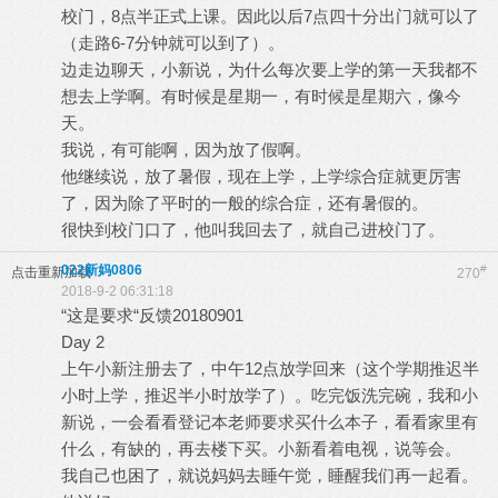
校门，8点半正式上课。因此以后7点四十分出门就可以了
（走路6-7分钟就可以到了）。
边走边聊天，小新说，为什么每次要上学的第一天我都不
想去上学啊。有时候是星期一，有时候是星期六，像今
天。
我说，有可能啊，因为放了假啊。
他继续说，放了暑假，现在上学，上学综合症就更厉害
了，因为除了平时的一般的综合症，还有暑假的。
很快到校门口了，他叫我回去了，就自己进校门了。
022新妈0806
#
点击重新加载
270
2018-9-2 06:31:18
“这是要求“反馈20180901
Day 2
上午小新注册去了，中午12点放学回来（这个学期推迟半
小时上学，推迟半小时放学了）。吃完饭洗完碗，我和小
新说，一会看看登记本老师要求买什么本子，看看家里有
什么，有缺的，再去楼下买。小新看着电视，说等会。
我自己也困了，就说妈妈去睡午觉，睡醒我们再一起看。