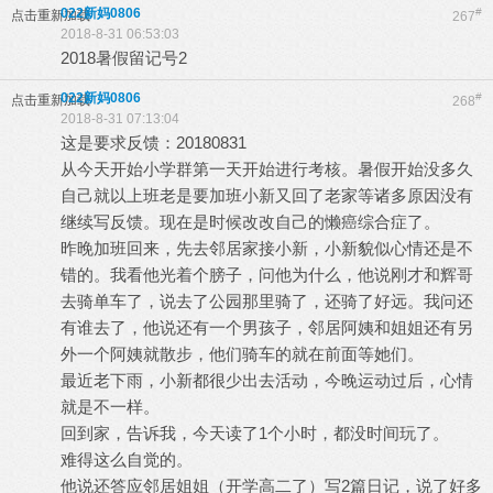
022新妈0806
#
点击重新加载
267
2018-8-31 06:53:03
2018暑假留记号2
022新妈0806
#
点击重新加载
268
2018-8-31 07:13:04
这是要求反馈：20180831
从今天开始小学群第一天开始进行考核。暑假开始没多久
自己就以上班老是要加班小新又回了老家等诸多原因没有
继续写反馈。现在是时候改改自己的懒癌综合症了。
昨晚加班回来，先去邻居家接小新，小新貌似心情还是不
错的。我看他光着个膀子，问他为什么，他说刚才和辉哥
去骑单车了，说去了公园那里骑了，还骑了好远。我问还
有谁去了，他说还有一个男孩子，邻居阿姨和姐姐还有另
外一个阿姨就散步，他们骑车的就在前面等她们。
最近老下雨，小新都很少出去活动，今晚运动过后，心情
就是不一样。
回到家，告诉我，今天读了1个小时，都没时间玩了。
难得这么自觉的。
他说还答应邻居姐姐（开学高二了）写2篇日记，说了好多