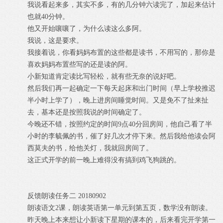
我说看起来多，其实不多，有的几分钟六读完了，加起来估计
也就40分钟。
他又开始嚷嚷了，为什么读这么多阿。
我说，这是要求。
我接着说，你看妈妈布置的这些都是读书，不用写的，那你是
喜欢妈妈布置些写的还是读的阿。
小新知道肯定读比写轻松，就有些无奈的说好吧。
然后我们再一起确定一下每天起床和出门时间（早上学校推迟
半小时上学了），晚上进房间睡觉时间。又是免不了扯来扯
去，基本还是按照我说的时间确定了。
今晚还不错，按照约定的时间9点40分回房间，他自己看了半
小时的李毓佩的书，催了好几次才停下来。然后我给他读会阿
西莫夫的书，给他关灯，我就回房间了。
这正式开学的前一晚上难得没有搞到鸡飞狗跳的。
反馈朗读任务二 20180902
朗读语文2课，朗读英语第一单元到第五页，数学没有朗读。
昨天晚上本来想让小新读下星期的课本的，后来看完开学第一