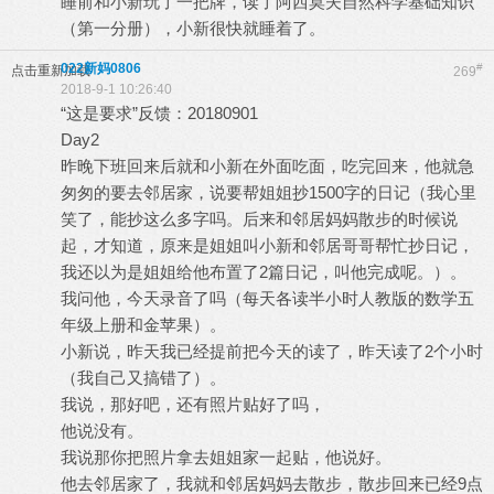
睡前和小新玩了一把牌，读了阿西莫夫自然科学基础知识
（第一分册），小新很快就睡着了。
022新妈0806
#
点击重新加载
269
2018-9-1 10:26:40
“这是要求”反馈：20180901
Day2
昨晚下班回来后就和小新在外面吃面，吃完回来，他就急
匆匆的要去邻居家，说要帮姐姐抄1500字的日记（我心里
笑了，能抄这么多字吗。后来和邻居妈妈散步的时候说
起，才知道，原来是姐姐叫小新和邻居哥哥帮忙抄日记，
我还以为是姐姐给他布置了2篇日记，叫他完成呢。）。
我问他，今天录音了吗（每天各读半小时人教版的数学五
年级上册和金苹果）。
小新说，昨天我已经提前把今天的读了，昨天读了2个小时
（我自己又搞错了）。
我说，那好吧，还有照片贴好了吗，
他说没有。
我说那你把照片拿去姐姐家一起贴，他说好。
他去邻居家了，我就和邻居妈妈去散步，散步回来已经9点