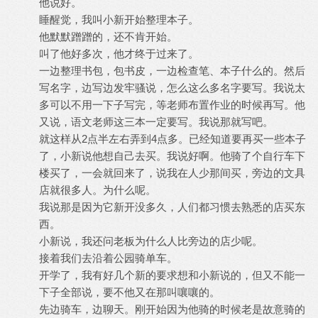
他说好。
睡醒觉，我叫小新开始整理本子。
他默默蹭蹭的，还不肯开始。
叫了他好多次，他才终于过来了。
一边整理书包，包书皮，一边检查笔、本子什么的。然后
写名字，边写边发牢骚说，怎么这么多名字要写。我说太
多可以不用一下子写完，等老师布置作业的时候再写。他
又说，语文老师这三本一定要写。我说那就写吧。
就这样从2点半左右弄到4点多。已经知道要再买一些本子
了，小新说他想自己去买。我说好啊。他骑了个自行车下
楼买了，一会就回来了，说我在人少那间买，旁边的文具
店就很多人。为什么呢。
我说那是因为它新开没多久，人们都习惯去熟悉的店买东
西。
小新说，我还问老板为什么人比旁边的店少呢。
接着我们去沿着公园骑单车。
开学了，我有好几个新的要求想和小新说的，但又不能一
下子全部说，要不他又在那叫嚷嚷的。
先边骑车，边聊天。刚开始因为他骑的时候老是故意骑的