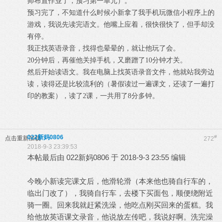
师布置作业了，预习第一单元）。
预习完了，不知道什么时候小新拿了我手机玩微信小程序上的
游戏，我说先读完语文。他嘴上应着，很快很快了，但手却没
有停。
我正找英语录音，找得也晕晕的，就让他玩了会。
20分钟后，再催他关掉手机，又磨蹭了10分钟才关。
然后开始读语文。我在电脑上找英语录音文件，他就站我旁边
读，读得还是比较流利的（暑假读过一遍课文，还读了一遍打
印的教案），读了2课，一共用了8分多钟。
022新妈0806
#
点击重新加载
272
2018-9-3 23:39:53
本帖最后由 022新妈0806 于 2018-9-3 23:55 编辑
今晚小新读完课文后，他滑轮滑（本来他也骑自行车的，
临出门改了），我骑自行车，去楼下买面包，顺便绕附近
骑一圈。回来我就赶紧洗澡，他吃点刚买回来的蛋糕。我
给他放英语课文录音，他说放左传吧，我说好啊。洗完澡