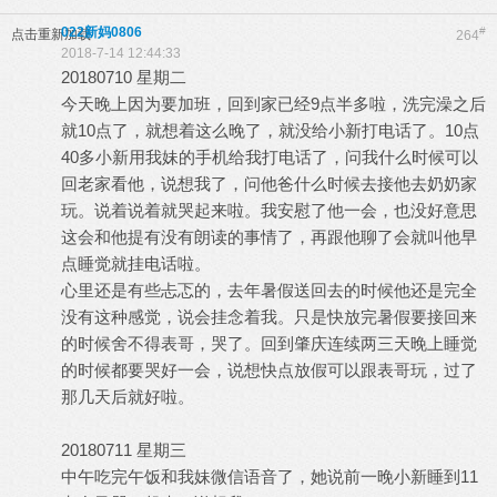
022新妈0806
#
点击重新加载
264
2018-7-14 12:44:33
20180710 星期二
今天晚上因为要加班，回到家已经9点半多啦，洗完澡之后
就10点了，就想着这么晚了，就没给小新打电话了。10点
40多小新用我妹的手机给我打电话了，问我什么时候可以
回老家看他，说想我了，问他爸什么时候去接他去奶奶家
玩。说着说着就哭起来啦。我安慰了他一会，也没好意思
这会和他提有没有朗读的事情了，再跟他聊了会就叫他早
点睡觉就挂电话啦。
心里还是有些忐忑的，去年暑假送回去的时候他还是完全
没有这种感觉，说会挂念着我。只是快放完暑假要接回来
的时候舍不得表哥，哭了。回到肇庆连续两三天晚上睡觉
的时候都要哭好一会，说想快点放假可以跟表哥玩，过了
那几天后就好啦。
20180711 星期三
中午吃完午饭和我妹微信语音了，她说前一晚小新睡到11