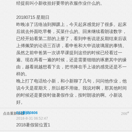
经提前叫小新收拾好要带的衣服作业什么的。
20180715 星期日
昨晚凃了活络油到脚踝上，今天起床感觉好了很多。起床
后就去外面吃早餐，买菜什么的。回来继续看朗读数学，
已经开始看第二部的上册了，看到申爸说逆反期结束后该
上傅佩荣的论语三百讲，看申爸和大申说玻璃屋的事情。
虽然之前申爸第一次讲早课提到这些的时候已经看过一
遍。现在再看一遍的时候，还是需要细细的琢磨其中的缘
由，越看就越想看下去，把书捧在手上读的感觉还是不一
样的。
晚上打了电话给小新，和小新聊了几句，问问他作业，他
说今天是星期天，所以都不用做。我说对啊，那其他时间
的时候还是要按时做暑假作业，按时朗读的啊。小新说
好。
022新妈0806
#
点击重新加载
266
2018-8-31 06:52:47
2018暑假留位置1