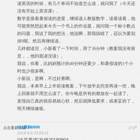
读英语的时候，有几个单词不知道怎么读，就问我了（今天还
没有开始上英语课）。
数学是接着暑假读的进度，继续读人教版数学，读着读着，他
可能突然想起来今天一个书上的作业题，就问我一个标小数点
的问题，我说了我的想法，他说啊，那我搞错了，还以为要划
掉0呢。然后再继续读。
几样都读完，小新看了一下时间，用了36分钟（教案我没有留
意，，他到底读没读）。
我说，你看，比妈妈预计的40分钟还要少，和暑假读的1个小
时也少很多啊。
小新说，是啊，不过好累啊。
我说，本来早上上学前读教案，下午放学去托管再读一些，晚
上回家就不用怎么读了。你今晚是所有的都放在一起读了。
发现自己真的很容易就心软，然后就降低要求，或者妥协了，
明天继续修炼。
022新妈0806
#
点击重新加载
274
2018-9-4 23:09:31
“这是要求”反馈20180904