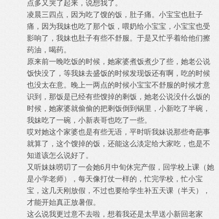
点多又哭了起来，说想我了。
凌晨三四点，因为吃了馊的饭，肚子痛。小宝宝也肚子
痛，因为我妹也吃了那个饭，喂奶给小宝宝，小宝宝也受
影响了，我妹也肚子有些不舒服。于是又忙乎着给他们擦
药油，喝药。
原来前一晚吃饭的时候，她家婆煮饭煮少了些，她老公说
饭快没了，等我妹去盛饭的时候发现饭还有啊，吃的时候
也没太在意。晚上一两点的时候小宝宝不舒服的时候才意
识到，那饭是已经有些馊掉的剩饭，她老公说没什么饭的
时候，她家婆就偷偷的把剩饭倒到锅里，小新吃了半碗，
我妹吃了一碗，小新表哥也吃了一些。
哎对她这个家婆也是有些无语，平时听我妹说那些奇葩事
就算了，这个馊掉的饭，还能这么淡定给大家吃，也是不
知道该怎么说好了。
又听妹妹唠叨了一会她6月中旬休完产假，回学校上课（她
是小学老师），每天像打仗一样的，忙完学校，忙小宝
宝，这几天刚放假，不过也要给学生补五天课（半天），
才能开始真正放暑假。
这么说我更过意不去啦，想着我还是太早送小新回老家