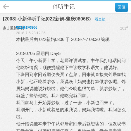
伴听手记
回复
[2008] 小新伴听手记(022新妈-肇庆0806B)
看全部
022新妈0806
#
点击重新加载
261
2018-7-5 23:12:36
本帖最后由 022新妈0806 于 2018-7-7 08:30 编辑
20180705 星期四 Day5
今天上午小新要上学，老师评讲试卷。中午我打电话问问
他吃饭情况，顺便提醒他下午读数学和语文，他说好。
下班回到家附近顺便去买了点菜，回来就直接去邻居家找
小新，他正吃着炒饭，我说晚上妈妈也打算做炒饭呢。邻
居妈妈说他说好饿啦，他们今晚也很简单，就炒炒饭了，
就盛了些给他吃。我叫他吃完就回家。
我回家马上开始弄炒饭，过了一会，小新也回来了。
我刚开门，小新就着急的跟我说，妈妈我错啦。我问怎么
啦。
他开始说他本来中午从邻居家回来后就想读的，但发现书
在哥哥家，但她们要睡午觉了。再晚一些，哥哥要去排