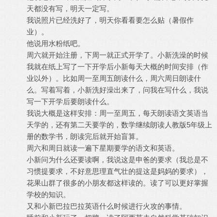
天都没有写，明天一定写。
我说照片已经洗好了，明天你看看要怎么贴（暑假作
业）。
他说用水粉纸吧。
周六就开始注册，下周一就正式开学了。小新洗澡的时候
我就在纸上写了一下开学后小新每天大概的时间安排（作
业以外）。比如周一至周五朗读什么，周六周日朗读什
么。写着写着，小新洗好澡出来了，问我在写什么，我说
写一下开学后要朗读什么。
我说大概是这样安排：周一至周五，每天朗读语文英语当
天学的，还有第二天要学的，数学继续朗读人教版5年级上
册的数学书，朗读完后就开始盲算。
周六和周日就读一遍下星期要学的语文和英语。
小新问为什么还要读啊，我说这是申爸的要求（我总是不
习惯提要求，不好意思理直气壮的提这是妈妈的要求），
花果山群了很多的小朋友都这样读的。读了可以更好掌握
学校的知识。
又和小新巴拉巴拉英语什么时候进行火攻的事情。