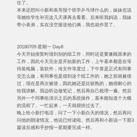
住了。
本来还想叫小新和表哥报个班学乒乓球什么的，妹妹也说
等她给学生补完这几天课再去看看。后来听我妈说，我妹
带小表弟，实在没空接送他们俩，我也就作罢了。
20180709 星期一 Day8
今天开始按暂时借到别的组工作，同时还是要兼顾原来的
工作，因此今天完全是开始新的工作，上午基本都是在等
待装电脑，装软件，传文件等度过，下午算是正式有同事
交怎么做，有同事也是借到这个组工作的，她之前就被借
过，现在是再次被借，因此她还是比较熟的，她很耐心的
给我讲解。我边听边做笔记，然后再自己梳理一遍。然后
另外一个同事给演示之后的系统操作，基本能知道个大概
的流程了。一忙起来，一天就很快过去了。
晚上给小新打电话，问了一下小新白天的情况，然后再问
问他的朗读情况，他说已经读啦。然后再和小新说一下那3
篇读后感和手抄报一星期要完成一样。