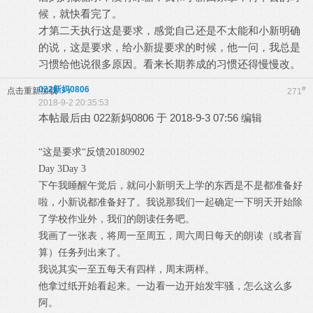
候，就快看完了。
才第二天执行这是要求，感觉自己还是不太能和小新明确
的说，这是要求，给小新提要求的时候，他一问，我总是
习惯给他说很多原因。看来长期养成的习惯还得慢慢改。
022新妈0806
#
点击重新加载
271
2018-9-2 20:35:53
本帖最后由 022新妈0806 于 2018-9-3 07:56 编辑
“这是要求“反馈20180902
Day 3
Day 3
下午我睡醒午觉后，就问小新明天上学的东西是不是都准备好
啦，小新说都准备好了。我说那我们一起确定一下明天开始除
了学校作业外，我们的朗读任务吧。
我画了一张表，将周一至周五，周六周日每天的朗读（或者盲
算）任务列出来了。
我说其实一至五每天有四样，周末两样。
他拿过纸开始看起来。一边看一边开始发牢骚，怎么这么多
阿。