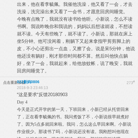
出来，他在看李毓佩。我催他洗澡，他又看了一会，才去
洗澡，洗完澡出来又看了一会书，才愿意回房间睡觉。
今晚有点晚了，我就没有读书给他听。小新说，怎么不读
书啊。我说昨晚你和我说的，妈妈以后想读就读，不想读
就不读。今天有些晚了，就不读了。小新说，那就在床上
坐5分钟。他可没闲着，刚躺下又起来拿指甲剪剪脚上的
皮，不小心还剪出一点血，又擦了会。说是呆5分钟，他说
他还没有躺好，刚才那些时间都不算。然后叫他快点躺
好，坐了一会，我就起来，给他放蚊帐，说了晚安，我就
回房间睡觉了。
022新妈0806
#
点击重新加载
273
2018-9-3 23:46:13
“这是要求“反馈20180903
Day 4
今天是正式开学的第一天，下班回来，小新已经从托管回来
了，正在看李毓佩的书。我问煮饭了不，小新说很早就煮好
了。因为5点多就回来啦。我问，怎么这么早回来啊。小新说
作业很少。那读书了吗，小新说还没有读。我刚想叫他现在