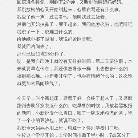
回房准备睡觉，刚躺下2分钟，又听到他叫妈妈妈妈。
我刚放松的心又开始纠起来，心里在骂还有什么事。
我应了他一声，过去看他，他叫我过去坐着。
然后他开始抽鼻子，哭了起来。我问他怎么啦，他吧啦吧
啦说了一下，说难过什么的。
给他纸巾擦了眼泪，我说赶紧睡觉吧。
我就回房间去了。
那时已经11点25分钟了。
哎，是我自己晚上就没有安排好时间，第二天要注册，本
来就要早点休息，我还像放暑假一样，出去散步什么的，
搞到那么晚。小新要开学了，也会有情绪什么的，这么晚
就更加容易闹脾气了。
今天早上叫小新起床，磨蹭了好一会终于起来了，又磨磨
蹭蹭去刷牙换衣服什么的。吃早餐的时候，我放着黑板报
的新闻，小新说没什么胃口，喝了一碗玉米粉煮的粥，吃
了一个小的豆沙包，就说不吃了。
我说今天妈妈不用上班，就送一下你到学校门口吧。
学校这个学期开始，上学时间推后了半小时，7点50分开