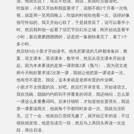
读。他就先说了，现在不想读。我说，那就吃完饭读吧。
吃饭前，小新又开始和我提要求了，说能不能2个月看一次电
视，就是周一至周四晚上，吃饭的时候给他看一次。说得好像
很可怜似的。我又开始心软了，于是就答应了，说可以看半小
时。然后我和他一起看了综艺节目幻乐之城，刚开始说是看半
小时，最后磨磨蹭蹭蹭的，还是把一集都快看完了，看了1个
多小时。
然后快9点小新才开始读书。他先把要读的几样都准备好，教
案，语文课本，英语课本，数学书，然后从语文课本开始读
起。因为本来要读的是第一课和第2课（预习），因为语文老
师今天刚好要求读2次第一课，我就让他把第一课读多一次。
他有些不愿意。我说，这本来就是老师布置的作业啊。
小新才不太情愿的说，好吧。然后打开录音笔，开始读语文。
我在洗碗，隐隐约约听到不停重复的词语，我还纳闷，怎么第
一课这么多重叠词吗。后来仔细听，才知道他在耍滑头，我说
第一课要读两次，他就每个字都同时多读一次。我就当没听
见。过了一会，他就自己觉得无趣了，就开始正常的读，不过
很快就发现，他是先读完一段，然后马上再回头再读一次这
段，再往后读。