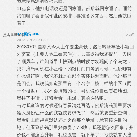
我就慢悠悠的收拾东西。
11点多，他打电话说还是回家睡。然后就回家睡了。睡前
我们聊了会暑假作业的安排，要准备的东西，然后他就睡
着了
022新妈0806
#
点击重新加载
263
2018-7-9 21:31:30
20180707 星期六今天上午要坐高铁，然后转班车送小新回
外婆家（主要去他二姨家住），去高铁站我还提前一天叫
了顺风车，谁知道早上快到点的时候才发现闹了个乌龙，
我叫滴滴司机在小区楼下的银行门口等的时候，他说哪有
什么银行啊，我说不就是在那个茶楼斜对面吗。他说那里
是四会。我说我知道那里有一个名字一模一样的小区（同
一个楼盘），我不会搞错的吧。司机说你自己看看地图。
我挂了电话，赶紧看看，果然，真的选错啦。
当时我查询的时候还特意看清楚再选，然后滴滴那里要求
输入身份证什么的我就按要求做了，然后就要重新查询，
我看到上面起点默认还是之前那个地址，就直接选目的
地，但看到价钱那里好像贵了7-8块，我还想怎么回事，升
价也不能这么升啊。我也没管，就下单了。很快就有人接