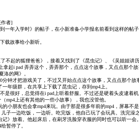
该作者]
到一年入学时》的帖子，在小新准备小学报名前看到这样的帖子
下载故事给小新听。
》、《了不起的狐狸爸爸》，接着又找到了《昆虫记》、《吴姐姐讲
拿起i pad 弄弄这个，弄弄那个，点点这个故事，又点点那个故事
《夏洛的网》。
0分钟才把游戏关了，不过又开始点点这个故事，又点点那个故事。
入了一年级群，在共享上下载了昆虫记，存到mp4上。
不是很好，总觉得在i pad上听着舒服。不过还是硬着头皮逮着
（mp4上还有其他的一些小故事），我也没管他。
小朋友也会拿mp4来玩。由于那是很多年前的mp4，屏幕不
，儿子一边吃饭，一边听。吃完饭，他自己玩了会玩具。洗完澡
记》放着。他起床后，在刷牙洗脸穿衣服的同时也可以听一会
4给暂停了。