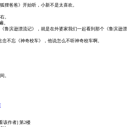
狐狸爸爸》开始听，小新不是太喜欢。
右。
遍。
《鲁滨逊漂流记》，就是在外婆家我们一起看到那个《鲁滨逊漂
念念不忘《神奇校车》，他说怎么不听神奇校车啊。
时间。
层
[只看该作者] 第2楼