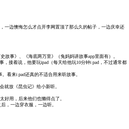
，一边懊悔怎么才点开李网置顶了那么久的帖子，一边庆幸还
历史故事》、《海底两万里》（兔妈妈讲故事app里面有）。
，接着说，他要玩ipad（每天给他玩10分钟i pad，不过通常都
看来i pad还真的不适合用来听故事。
机会就放《昆虫记》给小新听。
是太好用，后来他们也懒得点了。
之后，一边穿衣服，一边听。
。