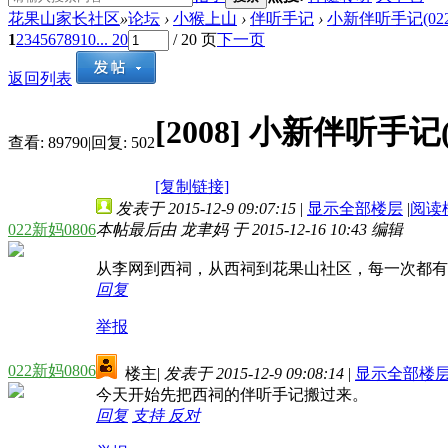
花果山家长社区
»
论坛
›
小猴上山
›
伴听手记
›
小新伴听手记(022
1
2
3
4
5
6
7
8
9
10
... 20
/ 20 页
下一页
返回列表
[2008]
小新伴听手记(0
查看:
89790
|
回复:
502
[复制链接]
发表于 2015-12-9 09:07:15
|
显示全部楼层
|
阅读
022新妈0806
本帖最后由 龙聿妈 于 2015-12-16 10:43 编辑
从李网到西祠，从西祠到花果山社区，每一次都有
回复
举报
022新妈0806
楼主
|
发表于 2015-12-9 09:08:14
|
显示全部楼
今天开始先把西祠的伴听手记搬过来。
回复
支持
反对