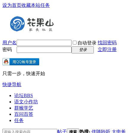
设为首页
收藏本站
任务
用户名
找回密码
自动登录
密码
立即注册
登录
只需一步，快速开始
快捷导航
论坛
BBS
语文小作坊
群猴学艺
百问百答
任务
帖子
热搜:
伴随聆听
大申爸
搜索