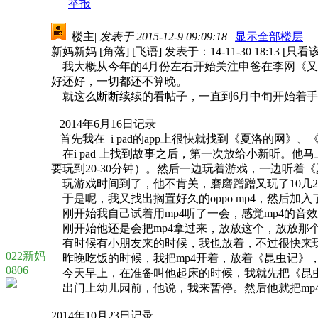
举报
楼主
|
发表于 2015-12-9 09:09:18
|
显示全部楼层
新妈新妈 [角落] [飞语] 发表于：14-11-30 18:13 [只看
我大概从今年的4月份左右开始关注申爸在李网《又
好还好，一切都还不算晚。
就这么断断续续的看帖子，一直到6月中旬开始着手
2014年6月16日记录
首先我在 i pad的app上很快就找到《夏洛的网
在i pad 上找到故事之后，第一次放给小新听。他马上
要玩到20-30分钟）。然后一边玩着游戏，一边听着
玩游戏时间到了，他不肯关，磨磨蹭蹭又玩了10几2
于是呢，我又找出搁置好久的oppo mp4，然后加
刚开始我自己试着用mp4听了一会，感觉mp4的音效
刚开始他还是会把mp4拿过来，放放这个，放放那个
有时候有小朋友来的时候，我也放着，不过很快来玩的
022新妈
昨晚吃饭的时候，我把mp4开着，放着《昆虫记》
0806
今天早上，在准备叫他起床的时候，我就先把《昆虫
出门上幼儿园前，他说，我来暂停。然后他就把mp
2014年10月23日记录