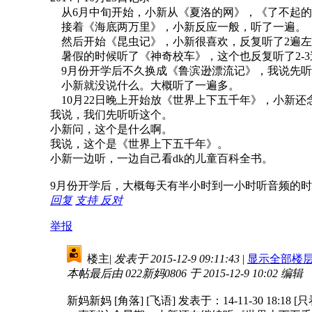
从6月中旬开始，小新从《夏洛的网》，《了不起的
接着《海底两万里》，小新反应一般，听了一遍。
然后开始《昆虫记》，小新很喜欢，反复听了2遍左
暑假的时候听了《神奇校车》，这个也反复听了2-3
9月份开学后不久换成《鲁滨逊漂流记》，我说先听
小新就没说什么。大概听了一遍多。
10月22日晚上开始放《世界上下五千年》，小新还
我说，我们先听听这个。
小新问，这个是什么啊。
我说，这个是《世界上下五千年》。
小新一边听，一边自己看dk的儿童百科全书。
9月份开学后，大概每天有半小时到一小时听音频的
回复
支持
反对
举报
楼主
|
发表于 2015-12-9 09:11:43
|
显示全部楼
本帖最后由 022新妈0806 于 2015-12-9 10:02 编辑
新妈新妈 [角落] [飞语] 发表于：14-11-30 18:18 