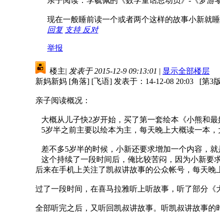
亲子阅读：李毓佩的《数学童话总动员》-《梦游零
现在一般睡前读一个或者两个这样的故事小新就睡
回复
支持
反对
举报
楼主
|
发表于 2015-12-9 09:13:01
|
显示全部楼层
新妈新妈 [角落] [飞语] 发表于：14-12-08 20:03 [第3版 
亲子阅读概况：
大概从儿子快2岁开始，买了第一套绘本《小熊和最好
5岁半之前主要以绘本为主，每天晚上大概读一本，
差不多5岁半的时候，小新还要求增加一个内容，就
这个持续了一段时间后，俺比较苦闷，因为小新要求
后来在手机上关注了凯叔讲故事的公众帐号，每天晚
过了一段时间，在喜马拉雅听上听故事，听了部分《
全部听完之后，又听回凯叔讲故事。听凯叔讲故事的