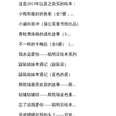
这是2013年以及之前买的绘本：
小熊和最好的爸爸（全7册，...
小威向前冲（蒲公英童书馆出品）
青蛙弗洛格的成长故事（3-...
不一样的卡梅拉（全6册）（...
我永远爱你——聪明豆绘本系列
鼹鼠姐妹奇遇记（鼹鼠花）
鼹鼠姐妹奇遇记（蓝色的蛋）
斯凯瑞最受欢迎的故事——斯...
轱辘轱辘转——斯凯瑞金色童...
忘了说我爱你——聪明豆绘本...
是谁嗯嗯在我的头上——启发...