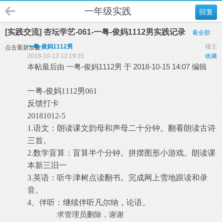
一年级实践
回复
[实践交流] 杏坛学艺-061-一粤-俊妈1112男实践记录
看全部
一粤-俊妈1112男
楼主
点击重新加载
2018-10-13 13:19:35
收藏
本帖最后由 一粤-俊妈1112男 于 2018-10-15 14:07 编辑
一粤-俊妈1112男061
反馈打卡
20181012-5
1.
语文：朗读课文韵母和声母二十分钟。翻看朗读古诗
三首。
2.
数学盲算：盲算半个分钟。拼摆图形小游戏。朗读课
本新三旧一
3.
英语：听牛津树点读翻书。完成网上雪地跟读和录
音。
4
、伴听：继续伴听凡尔纳，论语。
求管理员删除，谢谢