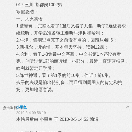
017-三川-都都妈1002男
寒假总结：
一、大火英语
1.蓝精灵，完整地看了1遍后又看了几集，听了2遍还要求
继续听，开学后准备转主要听牛津树和哈利；
2.牛津，假期里点完了之前没有点的，回滚从4到6；
3.新概念，读的慢，基本每天坚持，读到12课；
4.哈利，看了1-3集带中文字幕，中文书第1本还没有看
完，伴听过第1部的朗读版一小部分，最近一直迷蓝精灵，
哈利就暂定开学后；
5.降世神通，看了第1季的前10集，伴听了前6集。
孩子的表现是输出特别多，而且得到周围人的肯定和赞
扬，更加地愿意说。
小黑鱼
#
点击重新加载
7
2019-3-4 09:58:19
本帖最后由 小黑鱼 于 2019-3-5 14:53 编辑