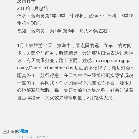
反馈打卡
2019年1月总结
伴听：蓝精灵第1季-8季，牛津树。点读：牛津树，6季18
集-8季DD4。
视频：蓝精灵，第1季-第8季（每天20集左右）。
1月出去旅游14天，旅游中，景点隔的远，在车上的时间
多，大部分时间看，听蓝精灵。最近英语口语表达进步神
速，有天去看灯会，路上下雨，娃说：
raining
raining
go
away,Come in the other day.后面的不记得了，最后灯会时
雨真停了，娃很得意。在日常生活中经常根据实际情况说
一些句子，再问我：你听的懂吗？我连忙称不会，娃很开
心地解释给我听。每一集开始前的本集名称，娃有时试着
自己读出来，大火效果非常明显，2月继续大火。
小黑鱼
#
点击重新加载
6
2019-3-4 09:23:58