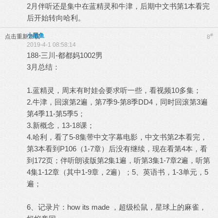
2月伴听还是集中在蓝精灵和牛津，后期中文书第1本看完
后开始转向哈利。
小黑鱼
#
点击重新加载
8
2019-4-1 08:58:14
188-三川-都都妈1002男
3月总结：
1.蓝精灵，周末有时娃会要求听一些，看视频10多集；
2.牛津，回滚第2遍，第7季9-第8季DD4，同时回滚第3遍
第4季11-第5季5；
3.新概念，13-18课；
4.哈利，看了5-8集带中文字幕电影，中文书第2本看完，
第3本看到P106（1-7章）后没有继续，现在看第4本，看
到172页；伴听朗读版第2集1遍，听第3集1-7章2遍，听第
4集1-12章（其中1-9章，2遍）；5、英语书，1-3单元，5
遍；
6、记录片：how its made ，超级松鼠，星球上的麻雀，