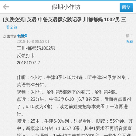
假期小作坊
回复
[实践交流] 英语-申爸英语群实践记录-川都都妈-1002男 三
看全部
小黑鱼
楼主
点击重新加载
2018-10-8 08:53:01
收藏
三川-都都妈1002男
反馈打卡
20181007-7
伴听：4小时，牛津3季1-10共4遍，听牛津3-4季第24集，
英语书30分钟。
视频：3小时。哈利第5部剩下的看完，哈利第4部。
点读：23分钟。牛津3季6-10（6.7.8各5遍，后面有点敷衍
了，9.10改为3遍），读之前娃先把每本先看了一遍再进
行。
阅读：25本，牛津6-9系列，只是看图。朗读：55分钟。其
中，新概念10分钟（1.3.5.7.9课，其中1要求不再听音频直
接读）；英语书：15分钟之前学过的内容，一些发音不准