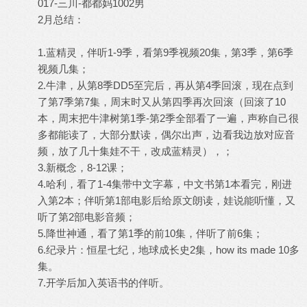
017-三川-都都妈1002男
2月总结：
1.蓝精灵，伴听1-9季，看第9季视频20集，第3季，第6季
视频几集；
2.牛津，从第8季DD5至完后，再从第4季回滚，现在点到
了第7季第7集，周末时又从第四季再次回滚（回滚了10
本，周末把牛津树第1季-第2季全部看了一遍，声称自己很
多都能读了，大部分默读，偶尔出声，边看我边放对应音
频，放了几十集娃不干，改成蓝精灵），；
3.新概念，8-12课；
4.哈利，看了1-4集带中文字幕，中文书第1本看完，刚进
入第2本；伴听第1部电影后给原文朗读，娃说能听懂，又
听了第2部电影音频；
5.降世神通，看了第1季的前10集，伴听了前6集；
6.纪录片：恒星七纪，地球成长史2集，how its made 10多
集。
7.开学后加入英语书的伴听。