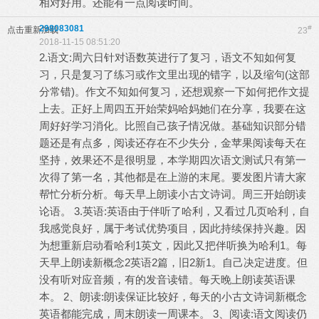
相对好用。还能有一点阅读时间。
298083081
#
点击重新加载
23
2018-11-15 08:51:20
2.语文:周六日针对语数英进行了复习，语文不知如何复
习，只是复习了练习或作文里出现的错字，以及缩句(这部
分常错)。作文不知如何复习，还想观察一下如何把作文提
上去。正好上周四五开始荣妈哈妈她们在分享，我要在这
周好好学习消化。比照自己孩子情况做。基础知识部分错
题还是有点多，阅读还存在不少失分，金苹果阅读每天在
坚持，效果还不是很明显，本学期四次语文测试只有第一
次得了第一名，其他都是在上游的末尾。要发图片请大家
帮忙分析分析。每天早上朗读小古文诗词。周三开始朗读
论语。 3.英语:英语由于伴听了哈利，又看过几页哈利，自
我感觉良好，属于考试优势项目，因此持续保持兴趣。因
为想重新启动看哈利1英文，因此又把伴听换为哈利1。每
天早上朗读新概念2英语2篇，旧2新1。自己决定进度。但
没有听对应音频，有的发音读错。每天晚上朗读英语课
本。 2、朗读:朗读保证比较好，每天的小古文诗词新概念
英语都能完成，周末朗读一周课本。 3、阅读:语文阅读仍