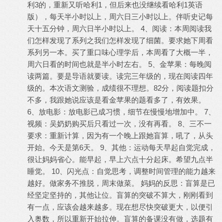
利3的，重新又听哈利1，但后来也没继续看哈利1英语
版），每天半小时以上，周六日三小时以上。伴听史记每
天十五分钟，周六日半小时以上。 4、阅读：本周阅读我
们怎样发现了系列之我们怎样发现了细菌。要求她下周看
系列另一本。买了重口味心理学后，本周看了大概一半，
周六日看的时间也就是半小时左右。 5、金苹果：每晚阅
读两篇。要是导语就要读。读完三年级的，现在阅读四年
级的。本次语文测验，成绩很不理想。82分，阅读题扣分
不多，我跟她说应该是看金苹果的题看多了，有效果。
6、放电影：放电影已成习惯，细节在慢慢地增加中。 7、
视频：吴奶奶购买后只看过一次，没有再看。 8、三不一
要求：重新计算，因为有一个晚上跟她盲算，吼了，从头
开始。今天是第6天。 9、其他：运动每天早起自觉完成，
很让妈妈省心。能早起，早上六点十分起床。希望九点半
睡觉。 10、闪光点：自觉思考，调整时间管理的能力越来
越好。做家务不推脱，周末做菜。 妈妈的反思：盲算是已
经坚定坚持的，其他让位。盲算的突破不算大，刚刚看到
有一点，应该会越来越多。现在想尽快突破更大，以便引
入奥数，所以重新开始拉伸。盲算的备课没有做，选题有