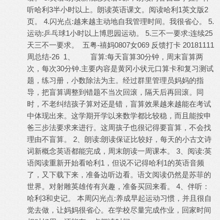
听哈利3半小时以上。朗读英语课文。阅读哈利1英文版2
页。 4.闪光点:越来越主动地自我管理时间。我很省心。 5.
运动:乒乓球1小时以上博思园运动。 5.三不一要求:连续25
天三不一要求。 五粤-禧妈0807女069 反馈打卡 20181111
周总结-26 1、 盲算:每天盲算30分钟，周末盲算两
次，每次30分钟.主要内容是黄冈小状元口算卡和复习测试
题，练习册，小数除法为主。经过群里管理员妈妈的指
导，把盲算调整到错题不当次回滚，隔天后再回滚。同
时，不老纠结孩子算对还是错，盲算效果越来越能在考试
中体现出来。这学期开学以来数学都比较稳，而且能按申
爸三步法要求来进行。这周孩子也很记得要盲算，不会找
理由不盲算。 2、朗读:朗读保证比较好，每天的小古文诗
词新概念英语都能完成，周末朗读一周课本。 3、阅读:英
语阅读重新开始看哈利1，但说不记得哈利1的英语音频
了，又下载下来，准备边听边看。语文阅读仍然是苏菲的
世界。对射雕英雄传有兴趣，准备买回来看。 4、伴听：
哈利3和史记。 本周闪光点:养成早起运动习惯，并且很自
觉去做，让妈妈很省心。在学校尽量完成作业，回家时间