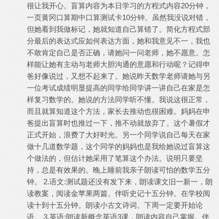
很让我开心。盲算内容为本日学习的方程式内容20分钟，
一页黄冈口算期中口算测试卡10分钟。虽然我没说对错，
但她看到我做标记，她就知道自己算错了。简化方程式部
分最后的表达式应如何表达方面，她和我意见不一，我也
不敢肯定自己是否正确，请她问一问老师，她不愿意。怎
样能让她有主动与老师大胆沟通的意愿和行动呢？记得申
爸好像说过，又想不起来了。她说昨天数学老师请她与另
一位考试成绩明显提高的同学给同学讲一讲自己在家是怎
样复习数学的。她说的方法同学听不懂。我说这很正常，
而且就算知道这个方法，家长去推动也很困难。妈妈在申
爸提出盲算时也推过一下，推不动就放弃了。这个暑假才
正式开始，浪费了大好时光。另一个同学说自己每天在家
做十几道数学题，这个同学的妈妈也是我给她说过盲算这
个做法的，但估计她采用了笔算这个办法。说明只要坚
持，总是有效果的。晚上睡前我亲子朗读可怕的数学五分
钟。 2.语文:测试题还没有发下来，朗读课文旧一新一，朗
读教案，阅读金苹果两篇。伴听史记十五分钟。在学校阅
读十到十五分钟。朗读小古文诗词。下周一定要开始论
语。 3.英语:朗读新概念英语3课，朗读内容自己掌握。伴