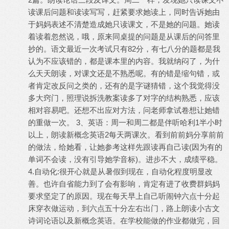
读课后问题和读读写写，赶紧要求她读上，同时告诉她由
于妈妈表述不清楚造成她只读课文，不是她的问题。她读
着读着忽然说，哦，原来同桌提的问题是从课后的问答里
抄的。语文最近一次考试只有82分，有七八分的题都是我
认为不应该错的，都是课本里的内容。我就纳闷了，为什
么天天朗读，对课文还是不熟悉呢。有的错是缩句错，或
者肯定改反问之类的，还有的是字谜猜错，这个我觉得没
多大窍门，照理说拆洗教案读多了对字的结构熟悉，应该
相对容易吧。还想不出应对方法，问老师拿试卷想让她错
的重做一次。 3、英语：周一和周二都是伴听哈利1半小时
以上，朗读新概念英语2每天两课次。看到前前妈分享前前
的做法，给她看，让她参考这样先跟读再自己读(因为有的
单词不会读，没有引导她学音标)。进步不大，成绩平稳。
4.自动化:很开心就是从暑假到现在，自动化程度明显改
善。也许自省能力到了会有影响，肯定有进了收费群妈妈
要求坚定了的原因。现在每天早上自己听闹钟六点十分起
床穿衣做运动，到六点五十分左右出门，路上朗读小古文
诗词论语以及新概念英语。在学校能做的作业都做完，回