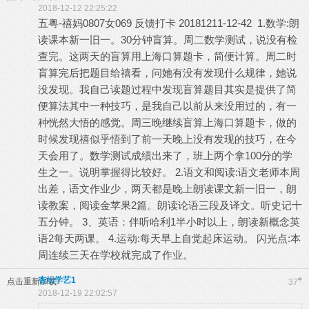
2018-12-12 22:25:22
五粤-禧妈0807女069 反馈打卡 20181211-12-42 1.数学:朗
读课本新一旧一。30分钟盲算。周二数学测试，说没有检
查完。这两天的盲算用上海口算题卡，简便计算。周二时
盲算完后把题目给禧看，问她有没有发现什么规律，她说
没发现。我自己读题过程中发现盲算题目其实是提供了简
便算法其中一种技巧，是我自己以前从来没用过的，有一
种恍然大悟的感觉。周三晚继续盲算上海口算题卡，做的
时候发现禧似乎悟到了前一天晚上没有发现的技巧，在今
天会用了。数学测试成绩出来了，班上两个拿100分的学
生之一。说明掌握得比较好。 2.语文和阅读:语文老师本周
出差，语文作业少，两天都是晚上朗读课文新一旧一，朗
读教案，阅读金苹果2篇。朗读论语三段及译文。听史记十
五分钟。 3、英语：伴听哈利1半小时以上，朗读新概念英
语2每天两课。 4.运动:每天早上自觉起床运动。 闪光点:本
周连续三天在学校就完成了作业。
杏坛学艺1
#
点击重新加载
37
2018-12-19 22:02:57