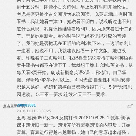
到十五分钟。朗读小古文诗词。早上没有时间开始论语。
考虑是否更换小古文阅读为论语阅读。 3.英语:晚上有时间
看书，我让她看牛津11，她说看不明白，说没听过也不知
道什么意思。我提议她继续看哈利1，因为原来看过十二页
了。于是她重新看。看的时候说已经不记得对应的音频
了。我问她是否把现在正听的哈利3换下来，一边听哈利1
一边看，她说不用，我就建议她看一下中文版。她也没
看。昨晚看了三页哈利1。我记得萱妈说看得了哈利英语再
看牛津书虫都不在话下了，我就想干脆上哈利1英文书，从
每天看3页开始。朗读新概念英语3课，旧2新1。自己掌
握。伴听哈利3半小时以上。 4.闪光点:自觉性和时间安排
都越来越好。妈妈和禧禧自己都觉得很开心。 5.运动:博思
园运动。 5.三不一要求:连续24天三不一要求。
298083081
#
点击重新加载
22
2018-11-11 23:31:25
五粤-禧妈0807女069 反馈打卡 20181108-25 1.数学:朗读
课本朗读旧一新一。朗读完所有需要朗读的内容后，开始
盲算。盲算进行得越来越顺畅，她自己的意愿越来越强，