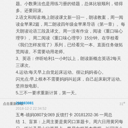
题。小数乘法也是用练习册的错题，总体比较顺利，错得
多。还要回滚。
2.语文和阅读:晚上朗读课文新一旧一，朗读教案，周一阅
读金苹果2篇，周二朗读四年级金苹果导语（第一章）。每
天朗读论语三段及译文。周一没有作业，阅读《重口味心
理学》。周二阅读《重口味心理学》15分钟。在学校看
《我们怎样发现了》系列，已经看完一本。直面任务做拓
荒阅读。不需要动用老师。
3、英语：伴听哈利1一小时以上，朗读新概念英语2每天
三课次。
4.运动:每天早上自觉起床运动。很让妈妈省心。
闪光点:早上根本不需要妈妈叫起床，自己起床刷牙运动。
坚持放电影。
5.三不一要求重新计算，第一天。
298083081
#
点击重新加载
31
2018-12-2 22:34:52
五粤-禧妈0807女069 反馈打卡 20181202-36 一周总
结 1、盲算：上周主要是黄冈口算题卡。周六日用黄冈每