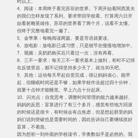
时以上。
4、阅读：本周终于看完苏菲的世界。下周开始看阿西莫夫
的我们怎样发现了系列。要求带回学校看。打算周六日开
始看射雕英雄传。苏菲的世界看了两个月，说看不太懂。
但终于完整地看完一遍了。
5、金苹果：每晚阅读两篇。要是导语就要读。
6、放电影：放电影已成习惯，只是细节在慢慢地增加中。
7、视频：吴奶奶购买后只看过一次，没有再看。
8、三不一要求：每天三不一要求基本上做到，有时不记得
在反馈里说，都不记得坚持多少天了。就当30天吧。
9、其他：运动每天早起自觉完成，很让妈妈省心。能早
起，但睡眠时间还是不够，如果学校作业超过四十分钟，
就要十点钟才能睡觉。早上六点十分起床。
10、闪光点：自觉思考，调整时间管理的能力越来越好。
妈妈的反思：盲算进行了有三个多月，感觉有些地方回滚
的时候还是很卡，有时候会有点焦虑，但是想起群里的妈
妈们说到突破也是需要时间的，因此告诉自己要继续抓好
盲算，不着急。
因为想初一到外面的学校读书，学奥数似乎是必然的。我