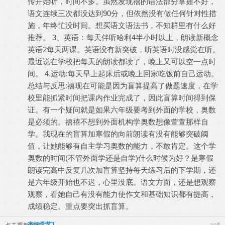
传开始听，时间不多。虽然发现禧的语法部分掌握不好，
语文连续三次都没达到90分，但依然没有做任何针对性措
施，年终忙没时间。想买语文语法书，不知群里有什么好
推荐。 3、英语：每天伴听哈利4半小时以上，朗读新概念
英语2每天两课。英语没有新突破，听英语时没感觉在听。
最近说在学校把每天的朗读都读了，晚上又可以空一点时
间。 4.运动:每天早上起床后或晚上回家吃饭前自己运动。
总结与反思:禧现在可能是因为盲算提高了做题速度，在学
校里能抓紧时间把课内作业完成了，因此盲算时间得到保
证。有一个疑问就是如果六年级要考到外面的学校，奥数
是必须的。禧禧不想到外面机构学奥数想像萱萱那样自
学。我现在的盲算加寒假的向前朗读有没有能够突破阈
值，让她能够有自主学习奥数的能力，不敢肯定。这个学
奥数的时间(不管外面学还是自学)什么时候为好？是寒假
朗读完高中反复几次加盲算坚持每天练习后的下学期，还
是六年级开始也不迟，心里没底。语文方面，还是想观察
观察，看她自己有没有能力使作文和基础知识都有提高，
成绩稳定。重点要突出抓盲算。
杏坛学艺1
#