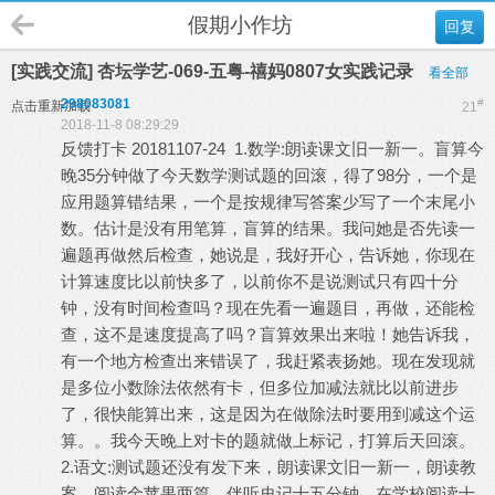
假期小作坊
回复
[实践交流] 杏坛学艺-069-五粤-禧妈0807女实践记录
看全部
298083081
#
点击重新加载
21
2018-11-8 08:29:29
反馈打卡 20181107-24 1.数学:朗读课文旧一新一。盲算今
晚35分钟做了今天数学测试题的回滚，得了98分，一个是
应用题算错结果，一个是按规律写答案少写了一个末尾小
数。估计是没有用笔算，盲算的结果。我问她是否先读一
遍题再做然后检查，她说是，我好开心，告诉她，你现在
计算速度比以前快多了，以前你不是说测试只有四十分
钟，没有时间检查吗？现在先看一遍题目，再做，还能检
查，这不是速度提高了吗？盲算效果出来啦！她告诉我，
有一个地方检查出来错误了，我赶紧表扬她。现在发现就
是多位小数除法依然有卡，但多位加减法就比以前进步
了，很快能算出来，这是因为在做除法时要用到减这个运
算。。我今天晚上对卡的题就做上标记，打算后天回滚。
2.语文:测试题还没有发下来，朗读课文旧一新一，朗读教
案，阅读金苹果两篇。伴听史记十五分钟。在学校阅读十