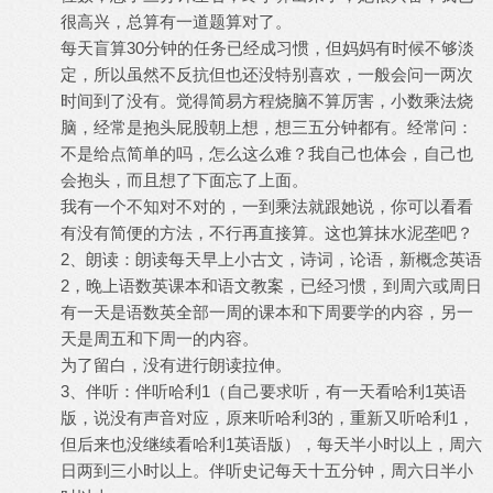
很高兴，总算有一道题算对了。
每天盲算30分钟的任务已经成习惯，但妈妈有时候不够淡
定，所以虽然不反抗但也还没特别喜欢，一般会问一两次
时间到了没有。觉得简易方程烧脑不算厉害，小数乘法烧
脑，经常是抱头屁股朝上想，想三五分钟都有。经常问：
不是给点简单的吗，怎么这么难？我自己也体会，自己也
会抱头，而且想了下面忘了上面。
我有一个不知对不对的，一到乘法就跟她说，你可以看看
有没有简便的方法，不行再直接算。这也算抹水泥垄吧？
2、朗读：朗读每天早上小古文，诗词，论语，新概念英语
2，晚上语数英课本和语文教案，已经习惯，到周六或周日
有一天是语数英全部一周的课本和下周要学的内容，另一
天是周五和下周一的内容。
为了留白，没有进行朗读拉伸。
3、伴听：伴听哈利1（自己要求听，有一天看哈利1英语
版，说没有声音对应，原来听哈利3的，重新又听哈利1，
但后来也没继续看哈利1英语版），每天半小时以上，周六
日两到三小时以上。伴听史记每天十五分钟，周六日半小