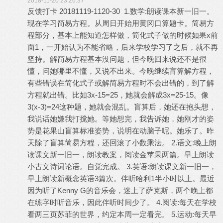
2018-11-20 23:26:37
反馈打卡 20181119-1120-30 1.数学:朗读课本新一旧一。
现在学习简易方程。从周日开始用黄冈口算题卡。简易方
程部分，基本上能知道怎样做，简化式子做的时候如果x前
面1，一开始认为不能省略，后来学校学习了之后，就不再
坚持。解简易方程基本没问题，但今晚回来说还不是很
懂，问她哪里不懂，又说不出来。今晚继续盲算解方程，
有些错误在简化式子或解简易方程时不会出错的，到了解
方程就出错。比如3x-15=25，她就会解成3x=25-15。像
3(x-3)=24这种题，她就会混乱。盲算后，她还在抱头想，
我说话她嫌我打搅她。等她想完，我告诉她，她刚才的姿
势是花果山盲算标准姿势，说明在动脑子呢。她乐了。昨
天除了盲算简易方程，还回滚了小数乘法。 2.语文:晚上朗
读课文新一旧一，朗读教案，阅读金苹果两篇。早上朗读
小古文诗词论语。自觉完成。 3.英语:朗读课文新一旧一，
早上朗读新概念英语3篇次。伴听哈利1半小时以上。最近
因为听了Kenny G的音乐会，迷上了萨克斯，两个晚上都
在练字时听音乐，因此伴听时间少了。 4.阅读:每天在学校
看两三页苏菲的世界，约定本周一定看完。 5.运动:每天早