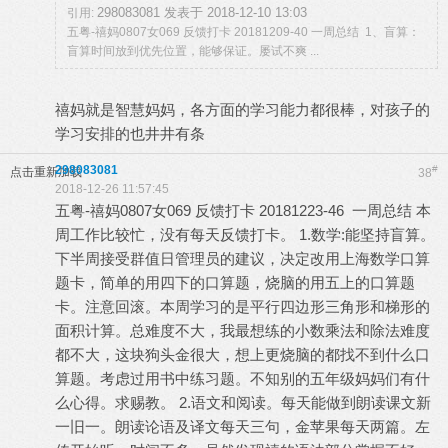
298083081 发表于 2018-12-10 13:03
引用:
五粤-禧妈0807女069 反馈打卡 20181209-40 一周总结 1、盲算：
盲算时间放到优先位置，能够保证。屡试不爽 ...
禧妈就是智慧妈妈，各方面的学习能力都很棒，对孩子的
学习安排的也井井有条
298083081
#
点击重新加载
38
2018-12-26 11:57:45
五粤-禧妈0807女069 反馈打卡 20181223-46 一周总结 本
周工作比较忙，没有每天反馈打卡。 1.数学:能坚持盲算。
下半周接受群值日管理员的建议，决定改用上海数学口算
题卡，简单的用四下的口算题，烧脑的用五上的口算题
卡。注意回滚。本周学习的是平行四边形三角形和梯形的
面积计算。总难度不大，我最想练的小数乘法和除法难度
都不大，这块狗头金很大，想上更烧脑的都找不到什么口
算题。考虑过用书中练习题。不知别的五年级妈妈们有什
么心得。求赐教。 2.语文和阅读。每天能做到朗读课文新
一旧一。朗读论语及译文每天三句，金苹果每天两篇。左