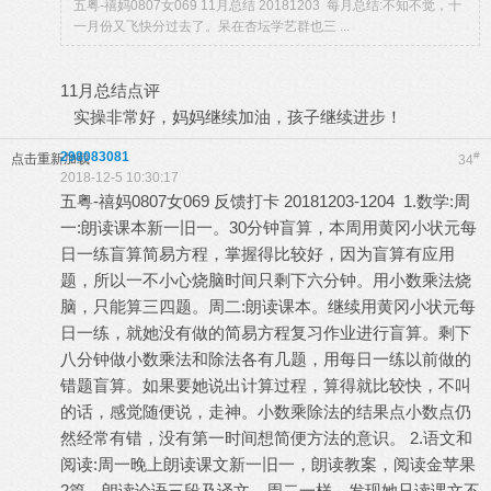
五粤-禧妈0807女069 11月总结 20181203 每月总结:不知不觉，十
一月份又飞快分过去了。呆在杏坛学艺群也三 ...
11月总结点评
实操非常好，妈妈继续加油，孩子继续进步！
298083081
#
点击重新加载
34
2018-12-5 10:30:17
五粤-禧妈0807女069 反馈打卡 20181203-1204 1.数学:周
一:朗读课本新一旧一。30分钟盲算，本周用黄冈小状元每
日一练盲算简易方程，掌握得比较好，因为盲算有应用
题，所以一不小心烧脑时间只剩下六分钟。用小数乘法烧
脑，只能算三四题。周二:朗读课本。继续用黄冈小状元每
日一练，就她没有做的简易方程复习作业进行盲算。剩下
八分钟做小数乘法和除法各有几题，用每日一练以前做的
错题盲算。如果要她说出计算过程，算得就比较快，不叫
的话，感觉随便说，走神。小数乘除法的结果点小数点仍
然经常有错，没有第一时间想简便方法的意识。 2.语文和
阅读:周一晚上朗读课文新一旧一，朗读教案，阅读金苹果
2篇。朗读论语三段及译文。周二一样，发现她只读课文不