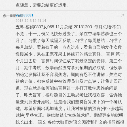
点随意，需要总结更好运用。
298083081
#
点击重新加载
32
2018-12-3 12:41:14
五粤-禧妈0807女069 11月总结 20181203 每月总结:不知
不觉，十一月份又飞快分过去了。呆在杏坛学艺群也三个
月了。习惯了每天或隔天反馈，习惯了每周总结，习惯了
每月总结。看着孩子的一点点进步，看着自己的发作次数
慢慢减少，呆在正宗花果山路线群的感觉真好。 盲算:第一
个月过去后，盲算时间保证成了我最坚定的安排。第三个
月，期中考试，数学虽然没有拿到预期的好成绩，但数学
的稳定发挥让我不容易焦虑。期间有忍不住讲解，关注对
错的走偏，都在反馈中被管理员们及时点评，让我走回正
道。现在就是如何能借盲算进一步打开数学思维的问题
了。昨天盲算，禧对题目的主动思考让我很欢喜，告诉她
量变到质变开始啦。这是给我们坚持盲算按下的一个确认
键。希望后面出现加速度，让我对禧禧的预言(作业会越写
越快)早些实现。继续踏踏实实练算术吧。期望更多的聪明
线长出来。 语文:各位大咖们对语文阅读和作文的指导都很