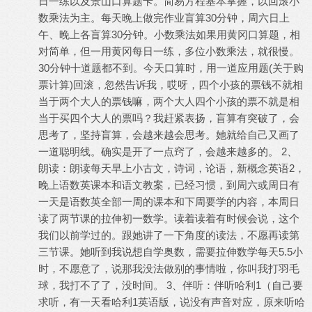
日一练以及景山口算题卡。简易方程基本掌握，以回滚小
数乘法为主。每天晚上做完作业盲算30分钟，周六日上
午、晚上各盲算30分钟。小数乘法如果用黄冈口算题，相
对简单，但一用黄冈每日一练，多位小数乘法，就很慢。
30分钟十道题都不到。今天口算时，用一道应用题(关于购
票计算)回滚，忽然告诉我，哎呀，四个小孩的票钱不就相
当于两个大人的票钱嘛，两个大人四个小孩的票不就是相
当于买四个大人的票吗？我赶紧表扬，盲算有突破了，会
思考了，坚持盲算，会越来越会思考。她就给自己又画了
一道聪明线。确实是开了一点窍了，会越来越多的。 2、
朗读：朗读每天早上小古文，诗词，论语，新概念英语2，
晚上语数英课本和语文教案，已经习惯，到周六或周日有
一天是语数英全部一周的课本和下周要学的内容，本周日
读了两节课的拉伸初一数学。读着读着有时候会说，这个
我们以前学过的。跟她讲了一下角度的读法，不愿再读第
三节课。她听到我说想自学奥数，需要拉伸数学每天5.5小
时，不愿意了，说那我没法做别的事情啦，你叫我打羽毛
球，我打不了了，没时间。 3、伴听：伴听哈利1（自己要
求听，有一天看哈利1英语版，说没有声音对应，原来听哈