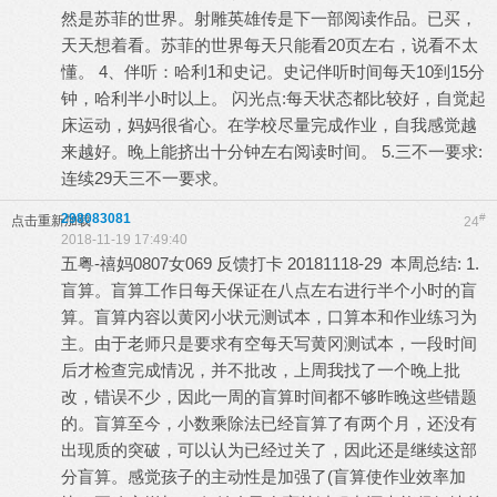
然是苏菲的世界。射雕英雄传是下一部阅读作品。已买，
天天想着看。苏菲的世界每天只能看20页左右，说看不太
懂。 4、伴听：哈利1和史记。史记伴听时间每天10到15分
钟，哈利半小时以上。 闪光点:每天状态都比较好，自觉起
床运动，妈妈很省心。在学校尽量完成作业，自我感觉越
来越好。晚上能挤出十分钟左右阅读时间。 5.三不一要求:
连续29天三不一要求。
298083081
#
点击重新加载
24
2018-11-19 17:49:40
五粤-禧妈0807女069 反馈打卡 20181118-29 本周总结: 1.
盲算。盲算工作日每天保证在八点左右进行半个小时的盲
算。盲算内容以黄冈小状元测试本，口算本和作业练习为
主。由于老师只是要求有空每天写黄冈测试本，一段时间
后才检查完成情况，并不批改，上周我找了一个晚上批
改，错误不少，因此一周的盲算时间都不够昨晚这些错题
的。盲算至今，小数乘除法已经盲算了有两个月，还没有
出现质的突破，可以认为已经过关了，因此还是继续这部
分盲算。感觉孩子的主动性是加强了(盲算使作业效率加