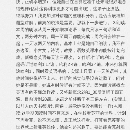
快，正确率增加)，但她自己在盲算过程中还未能很好地总
结规律(估计这得训练更多才可能出现)，这果子还没熟。
继续努力！我要加强对错题的整理和分析，是否应该增加
题型讲解，前妈的说法是需要。那就下一步进行。 2.朗读:
本周的朗读从周三开始增加论语，每次只读三句话和译
文，两分钟左右。周一至周五都能完成，周六日会堆在一
起，一天读两天的内容。基本上都是她自己朗读，我不在
旁边看。小古文，诗词，教案，语数英课本都能按计划完
成。新概念英语每天读三课次。 3.伴听:伴听哈利1，之前
起码听过哈利1 17遍，哈利2 4遍，哈利3 4遍。本来打算回
滚哈利1，同时看英语书的，实际上只看了一天英语书，其
他时间好像挤不出来。伴听的感觉似乎没有进脑了，问过
她是不是听，她说有时候听有时候不听。因为朗读新概念
英语有的不懂怎样读，又将新概念2的1_30反复听了四五
遍。目前读到20课。论语之前伴听了有三遍左右。(实际上
以前人肉天书都读过两遍，感觉她像没有听过一样) 4.阅
读:这学期阅读时间不算充足，在学校看苏菲的世界，计划
下周看完。说不怎么懂，反正就这样看。打算看完苏菲的
世界就上射雕英雄传，她被勾起兴趣了。要是能看完射雕