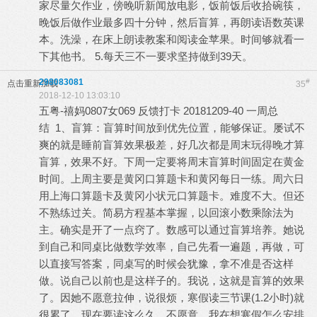
家尽量欠作业，傍晚听新闻放电影，饭前饭后收拾碗筷，
晚饭后做作业最多四十分钟，然后盲算，再朗读语数英课
本。洗澡，在床上朗读教案和阅读金苹果。时间够就看一
下其他书。 5.每天三不一要求坚持做到39天。
298083081
#
点击重新加载
35
2018-12-10 13:03:10
五粤-禧妈0807女069 反馈打卡 20181209-40 一周总
结 1、盲算：盲算时间放到优先位置，能够保证。屡试不
爽的就是睡前盲算效果极差，好几次都是周末玩得晚才算
盲算，效果不好。下周一定要将周末盲算时间固定在黄金
时间。上周主要是黄冈口算题卡和黄冈每日一练。周六日
用上海口算题卡及黄冈小状元口算题卡。难度不大。但还
不熟练过关。简易方程基本掌握，以回滚小数乘除法为
主。确实是开了一点窍了。数感可以通过盲算培养。她说
到自己和同桌比做数学效率，自己先看一遍题，再做，可
以直接写答案，同桌写的时候会犹豫，拿不准是否这样
做。说自己以前也是这样子的。我说，这就是盲算的效果
了。因她不愿意拉伸，说很烦，寒假读三节课(1.2小时)就
很累了，现在要读这么久，不愿意。我在想寒假怎么安排