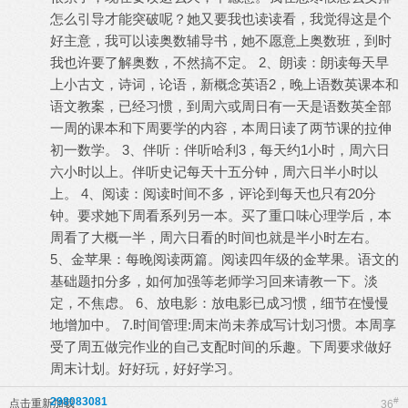
怎么引导才能突破呢？她又要我也读读看，我觉得这是个
好主意，我可以读奥数辅导书，她不愿意上奥数班，到时
我也许要了解奥数，不然搞不定。 2、朗读：朗读每天早
上小古文，诗词，论语，新概念英语2，晚上语数英课本和
语文教案，已经习惯，到周六或周日有一天是语数英全部
一周的课本和下周要学的内容，本周日读了两节课的拉伸
初一数学。 3、伴听：伴听哈利3，每天约1小时，周六日
六小时以上。伴听史记每天十五分钟，周六日半小时以
上。 4、阅读：阅读时间不多，评论到每天也只有20分
钟。要求她下周看系列另一本。买了重口味心理学后，本
周看了大概一半，周六日看的时间也就是半小时左右。
5、金苹果：每晚阅读两篇。阅读四年级的金苹果。语文的
基础题扣分多，如何加强等老师学习回来请教一下。淡
定，不焦虑。 6、放电影：放电影已成习惯，细节在慢慢
地增加中。 7.时间管理:周末尚未养成写计划习惯。本周享
受了周五做完作业的自己支配时间的乐趣。下周要求做好
周末计划。好好玩，好好学习。
298083081
#
点击重新加载
36