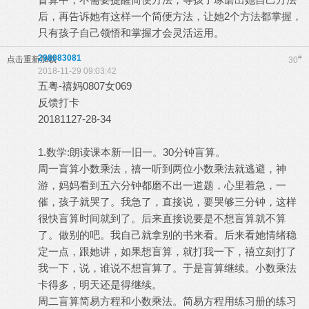
后，再告诉她有这样一个简便方法，让她2个方法都掌握，
只有孩子自己领悟和掌握才会灵活运用。
298083081
#
点击重新加载
30
2018-11-29 09:03:42
五粤-禧妈0807女069
反馈打卡
20181127-28-34
1.数学:朗读课本新一旧一。30分钟盲算。
周一盲算小数乘法，禧一听到两位小数乘法就逃避，神
游，妈妈看到五六分钟都磨不出一道题，心里着急，一
催，孩子就哭了。我急了，直接说，要哭够三分钟，这样
很快盲算时间就到了。后来直接说要是不想盲算就不算
了。做别的吧。我自己就拿别的书来看。后来看她情绪稳
定一点，跟她讲，如果想盲算，就打我一下，禧立刻打了
我一下，说，谁说不想盲算了。于是盲算继续。小数乘法
卡得多，明天还是得继续。
周二盲算简易方程和小数乘法。简易方程用练习册的练习