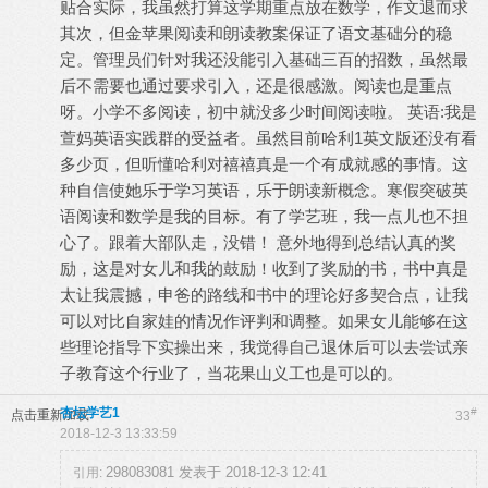
贴合实际，我虽然打算这学期重点放在数学，作文退而求
其次，但金苹果阅读和朗读教案保证了语文基础分的稳
定。管理员们针对我还没能引入基础三百的招数，虽然最
后不需要也通过要求引入，还是很感激。阅读也是重点
呀。小学不多阅读，初中就没多少时间阅读啦。 英语:我是
萱妈英语实践群的受益者。虽然目前哈利1英文版还没有看
多少页，但听懂哈利对禧禧真是一个有成就感的事情。这
种自信使她乐于学习英语，乐于朗读新概念。寒假突破英
语阅读和数学是我的目标。有了学艺班，我一点儿也不担
心了。跟着大部队走，没错！ 意外地得到总结认真的奖
励，这是对女儿和我的鼓励！收到了奖励的书，书中真是
太让我震撼，申爸的路线和书中的理论好多契合点，让我
可以对比自家娃的情况作评判和调整。如果女儿能够在这
些理论指导下实操出来，我觉得自己退休后可以去尝试亲
子教育这个行业了，当花果山义工也是可以的。
杏坛学艺1
#
点击重新加载
33
2018-12-3 13:33:59
298083081 发表于 2018-12-3 12:41
引用: