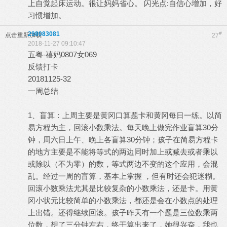
上自觉起床运动。很让妈妈省心。 闪光点:自信心增加，好
习惯增加。
298083081
#
点击重新加载
27
2018-11-27 09:10:47
五粤-禧妈0807女069
反馈打卡
20181125-32
一周总结
1、盲算：上周主要是黄冈口算题卡和黄冈每日一练。以简
易方程为主，回滚小数乘法。每天晚上做完作业盲算30分
钟，周六日上午、晚上各盲算30分钟；孩子在简易方程卡
的地方主要是不能将等式的两边同时加上或减去或者乘以
或除以（不为零）的数，等式两边不变的这个应用，会混
乱。经过一周的盲算，基本上掌握 ，但有时还会犯迷糊。
回滚小数乘法尤其是比较复杂的小数乘法，还是卡。用黄
冈小状元比较简单的小数乘法，都还是会在小数点的处理
上出错。还得继续回滚。孩子昨天有一个题是三位数乘两
位数，想了三分钟左右，终于算出来了，她很兴奋，我也