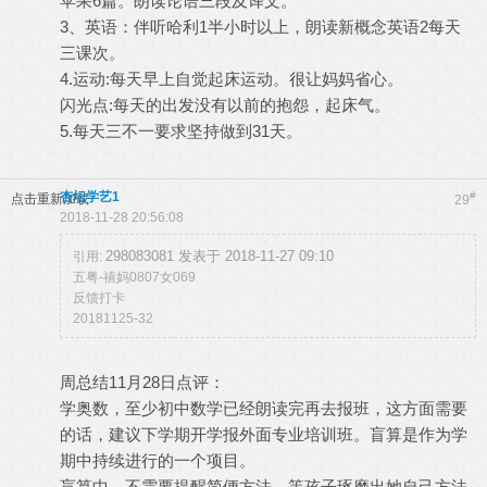
苹果6篇。朗读论语三段及译文。
3、英语：伴听哈利1半小时以上，朗读新概念英语2每天
三课次。
4.运动:每天早上自觉起床运动。很让妈妈省心。
闪光点:每天的出发没有以前的抱怨，起床气。
5.每天三不一要求坚持做到31天。
杏坛学艺1
#
点击重新加载
29
2018-11-28 20:56:08
298083081 发表于 2018-11-27 09:10
引用:
五粤-禧妈0807女069
反馈打卡
20181125-32
周总结11月28日点评：
学奥数，至少初中数学已经朗读完再去报班，这方面需要
的话，建议下学期开学报外面专业培训班。盲算是作为学
期中持续进行的一个项目。
盲算中，不需要提醒简便方法，等孩子琢磨出她自己方法