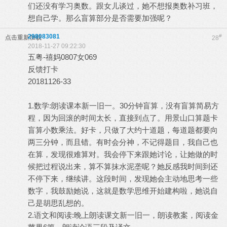
们还没有学习奥数。跟女儿谈过，她不想报奥数补习班，
想自己学。那么盲算部分是否需要加强呢？
298083081
#
点击重新加载
28
2018-11-27 09:22:30
五粤-禧妈0807女069
反馈打卡
20181126-33
1.数学:朗读课本新一旧一。30分钟盲算，没有盲算简易方
程，因为回滚的时间太长，直接到点了。用景山口算题卡
盲算小数乘法。好卡，只做了大约十道题，每道题都要向
两三分钟，而且错。有时会分神，不记得题目，我自己也
在算，发现很难算对。我会停下来跟她讨论，让她做的时
候把过程说出来，算不算抹水泥垄呢？她反感我时间到还
不停下来，继续讲。这段时间，发现她会主动地思考一些
数字，我鼓励她说，这就是数学思维开始建构啦，她说自
己是胡思乱想的。
2.语文和阅读:晚上朗读课文新一旧一，朗读教案，阅读金