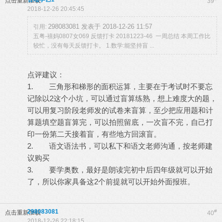
点击重新加载
39
2018-12-26 20:45:45
298083081 发表于 2018-12-26 11:57
引用:
五粤-禧妈0807女069 反馈打卡 20181223-46 一周总结 本周工作比
较忙，没有每天反馈打卡。 1.数学:能坚持盲 ...
点评建议：
1. 三角形和梯形的面积运算，主要在于考试时不要忘
记除以2这个小坑，可以通过盲算练熟，想上难度大的题，
可以用复习阶段老师发的试卷来盲算，至少把应用题和计
算题填空题盲算完，可以拍照留底，一次盲不完，自己打
印一份第二天接着盲，有些地方回滚盲。
2. 语文语法书，可以私下和语文老师沟通，按老师建
议购买
3. 要学奥数，最好是朗读完初中后四年级就可以开始
了，所以你家具备这2个前提就可以开始外面报班。
298083081
#
点击重新加载
40
2018-12-26 22:18:15