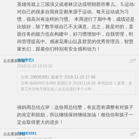
英雄传就上三国演义或者林汉达或明朝那些事儿。 5.运动:
对自己的很多自我肯定都来源于运动。每天运动成为习
惯，很高兴有这样的习惯。 本周进行了期中考，成绩还是
比较好，除了数学禧自己不太满意。总之，路是对的，直
面任务的能力也在构建中，好习惯增加中，自我管理，时
间管理提高中。感谢花果山以及群里的优秀管理员，智慧
家长们，跟着你们特别有安全感和动力！
杏坛学艺1
#
点击重新加载
25
2018-11-20 19:15:32
298083081 发表于 2018-11-19 17:49
引用:
五粤-禧妈0807女069 反馈打卡 20181118-29 本周总结: 1.盲算。盲
算工作日每天保证在八点左右进行半个小时 ...
禧妈周总结点评：这份周总结赞，有反思有调整有对孩子
的肯定和鼓励，所以继续保持继续加油！相信你和孩子一
定会取得更大的进步！
298083081
#
点击重新加载
26