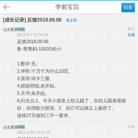
学前宝贝
回复
[成长记录] 反馈2018.09.06
看全部
CiCi
楼主
点击重新加载
2018-9-7 02:56:39
收藏
反馈2018.09.06
鲁-菁菁妈-1502G幼小
1.数学:无。
2.伴听:十万个为什么10页。
3.英语:词卡三册。
4.抓聪明线:未开始。
5.天书:未开始。
6.闪光点:1、今天小朋友上幼儿园了，在幼儿园表现很
好，自理能力很强。2、自己可以独立上厕所了。
连续27天做到三不一要求。
CiCi
沙发
点击重新加载
2021-6-30 10:44:25