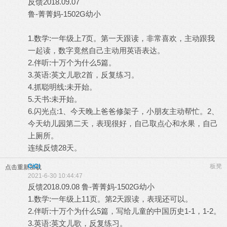
反馈2018.09.07
鲁-菁菁妈-1502G幼小
1.数学:一年级上7页。第一天跟读，非常喜欢，主动跟我
一起读，数字竟然自己主动用英语表达。
2.伴听:十万个为什么5篇。
3.英语:英文儿歌2首，反复练习。
4.抓聪明线:未开始。
5.天书:未开始。
6.闪光点:1、今天晚上爸爸修架子，小朋友主动帮忙。2、
今天幼儿园第二天，表现很好，自己取点心和水果，自己
上厕所。
连续反馈28天。
CiCi
板凳
点击重新加载
2021-6-30 10:44:47
反馈2018.09.08 鲁-菁菁妈-1502G幼小
1.数学:一年级上11页。第2天跟读，表现还可以。
2.伴听:十万个为什么5篇，写给儿童的中国历史1-1，1-2。
3.英语:英文儿歌，反复练习。