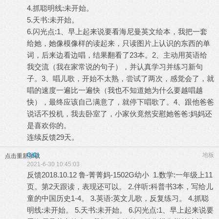
4.抓聪明线:未开始。
5.天书:未开始。
6.闪光点:1、早上起来说要看海尼曼英文绘本，我把一套
给她，她像模像样的读起来，只读图片上认识的东西的单
词，后来边看边唱，结果翻看了23本。2、主动用英语给
我交流（我在家常说的句子），并认真学习并练习新句
子。3、唱儿歌，开始不太熟，尝试了两次，感觉会了，就
唱的速度一遍比一遍快（我也不知道她为什么要越唱越
快），最终应该自己满意了，就停下唱歌了。4、跟他爸爸
说话不投机，我去卧室了，小家伙竟然安慰她爸爸:妈妈还
是喜欢你的。
连续反馈29天。
CiCi
地板
点击重新加载
2021-6-30 10:45:03
反馈2018.10.12 鲁-菁菁妈-1502G幼小 1.数学:一年级上11
页。第2天跟读，表现还可以。 2.伴听:科普书3本，写给儿
童的中国历史1-4。 3.英语:英文儿歌，反复练习。 4.抓聪
明线:未开始。 5.天书:未开始。 6.闪光点:1、早上起来说要