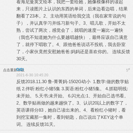
看海尼曼英文绘本，我把一套给她，她像模像样的读起
来，只读图片上认识的东西的单词，后来边看边唱，结果
翻看了23本。2、主动用英语给我交流（我在家常说的句
子），并认真学习并练习新句子。3、唱儿歌，开始不太
熟，尝试了两次，感觉会了，就唱的速度一遍比一遍快
（我也不知道她为什么要越唱越快），最终应该自己满意
了，就停下唱歌了。4、跟他爸爸说话不投机，我去卧室
了，小家伙竟然安慰她爸爸:妈妈还是喜欢你的。 连续反馈
30天。
CiCi
#
点击重新加载
5
2021-6-30 10:45:20
反馈2018.11.30 鲁-菁菁妈-1502G幼小 1.数学:做的数学贴
纸 2.伴听:粉红小猪5集 3.英语:粉红小猪5集。 4.抓聪明线:
未开始。 5.天书:未开始。 6.闪光点:1、开始自己选书看。
2、数学贴画做的越来越快了。3、认识20以上的数字了，
英语课得分83，她自己读出来的。4、看粉红小猪时，看
到挖宝藏那一集时，看到钥匙，自己说出了KEY这个单
词。 连续反馈31天。