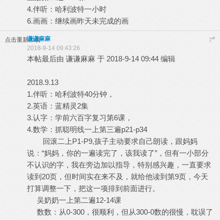
4.伴听：哈利波特一小时
6.画画：继续画昨天未完成的画
谦谦麻麻
#
点击重新加载
7
2018-9-14 09:43:26
本帖最后由 谦谦麻麻 于 2018-9-14 09:44 编辑
2018.9.13
1.伴听：哈利波特40分钟，
2.英语：蓝精灵2集
3.认字：学前六百字复习第6课，
4.数学：抓聪明线一上第三遍p21-p34
回滚二上P1-P9,孩子主动要求自己朗读，跟妈妈
说：“妈妈，你的一遍读完了，该我读了”，但有一小部分
不认识的字，我在旁边加以指导，特别感兴趣，一直要求
读到20页，但时间实在来不及，就给他读到第9页，今天
打算调整一下，把这一项排到前面进行。
吴奶奶一上第二遍12-14课
数数：从0-300，很顺利，但从300-0数的很慢，耽误了