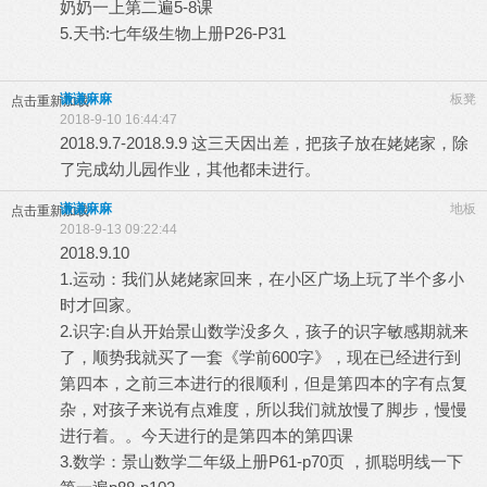
奶奶一上第二遍5-8课
5.天书:七年级生物上册P26-P31
谦谦麻麻
板凳
点击重新加载
2018-9-10 16:44:47
2018.9.7-2018.9.9 这三天因出差，把孩子放在姥姥家，除
了完成幼儿园作业，其他都未进行。
谦谦麻麻
地板
点击重新加载
2018-9-13 09:22:44
2018.9.10
1.运动：我们从姥姥家回来，在小区广场上玩了半个多小
时才回家。
2.识字:自从开始景山数学没多久，孩子的识字敏感期就来
了，顺势我就买了一套《学前600字》，现在已经进行到
第四本，之前三本进行的很顺利，但是第四本的字有点复
杂，对孩子来说有点难度，所以我们就放慢了脚步，慢慢
进行着。。今天进行的是第四本的第四课
3.数学：景山数学二年级上册P61-p70页 ，抓聪明线一下