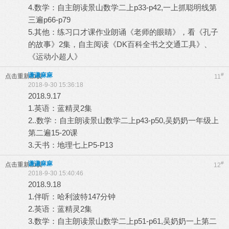
4.数学：自主朗读景山数学二上p33-p42,一上抓聪明线第
三遍p66-p79
5.其他：练习口才课作业朗诵《老师的眼睛》，看《孔子
的故事》2集，自主阅读《DK百科全书之交通工具》、
《运动小超人》
谦谦麻麻
#
点击重新加载
11
2018-9-30 15:36:18
2018.9.17
1.英语：蓝精灵2集
2..数学：自主朗读景山数学二上p43-p50,吴奶奶一年级上
第二遍15-20课
3.天书：地理七上P5-P13
谦谦麻麻
#
点击重新加载
12
2018-9-30 15:40:46
2018.9.18
1.伴听：哈利波特147分钟
2.英语：蓝精灵2集
3.数学：自主朗读景山数学二上p51-p61,吴奶奶一上第二