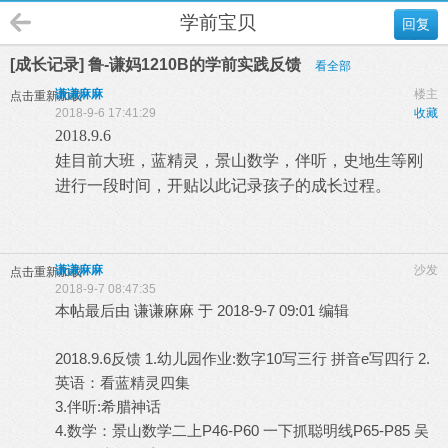
学前宝贝
回复
[成长记录] 鲁-谦妈1210B的学前实践反馈
看全部
谦谦麻麻
楼主
点击重新加载
2018-9-6 17:41:29
收藏
2018.9.6
娃目前大班，蓝精灵，景山数学，伴听，史地生等刚
进行一段时间，开贴以此记录孩子的成长过程。
谦谦麻麻
沙发
点击重新加载
2018-9-7 08:47:35
本帖最后由 谦谦麻麻 于 2018-9-7 09:01 编辑
2018.9.6反馈 1.幼儿园作业:数字10写三行 拼音e写四行 2.
英语：看蓝精灵四集
3.伴听:希腊神话
4.数学：景山数学二上P46-P60 一下抓聪明线P65-P85 吴