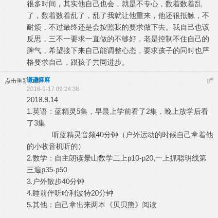
很多时间，其实他自己也会，就是不专心，数着数着乱
了，数着数着乱了，乱了我就让他重来，他还很抵触，不
耐烦，不过最终还是会按照我的要求做下去。我自己也该
反思，三不一要求一直做的不够好，老是控制不住自己的
脾气，希望接下来自己能调整心态，要求孩子的同时也严
格要求自己，跟孩子共同进步。
谦谦麻麻
#
点击重新加载
8
2018-9-17 09:24:38
2018.9.14
1.英语：蓝精灵5集，早晨上学前看了2集，晚上放学后看
了3集
听蓝精灵音频40分钟（户外运动的时候自己拿着他
的小收音机听的）
2.数学：自主朗读景山数学二上p10-p20,一上抓聪明线第
三遍p35-p50
3.户外散步40分钟
4.睡前伴听哈利波特20分钟
5.其他：自己拿出来两本《贝贝熊》阅读