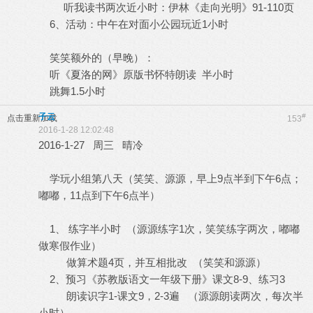
听我读书两次近小时：伊林《走向光明》91-110页
6、活动：中午在对面小公园玩近1小时
笑笑额外的（早晚）：
听《夏洛的网》原版书怀特朗读 半小时
跳舞1.5小时
子云
#
点击重新加载
153
2016-1-28 12:02:48
2016-1-27 周三 晴冷
学玩小组第八天（笑笑、源源，早上9点半到下午6点；
嘟嘟，11点到下午6点半）
1、 练字半小时 （源源练字1次，笑笑练字两次，嘟嘟
做寒假作业）
做算术题4页，并互相批改 （笑笑和源源）
2、预习《苏教版语文一年级下册》课文8-9、练习3
朗读识字1-课文9，2-3遍 （源源朗读两次，每次半
小时）