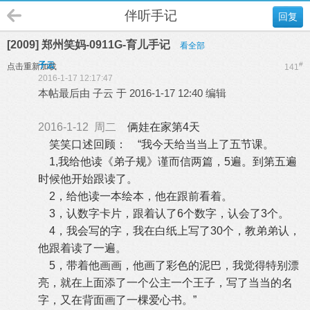
伴听手记
回复
[2009] 郑州笑妈-0911G-育儿手记
看全部
子云
#
点击重新加载
141
2016-1-17 12:17:47
本帖最后由 子云 于 2016-1-17 12:40 编辑
2016-1-12 周二
俩娃在家第4天
笑笑口述回顾： “我今天给当当上了五节课。
1,我给他读《弟子规》谨而信两篇，5遍。到第五遍
时候他开始跟读了。
2，给他读一本绘本，他在跟前看着。
3，认数字卡片，跟着认了6个数字，认会了3个。
4，我会写的字，我在白纸上写了30个，教弟弟认，
他跟着读了一遍。
5，带着他画画，他画了彩色的泥巴，我觉得特别漂
亮，就在上面添了一个公主一个王子，写了当当的名
字，又在背面画了一棵爱心书。”