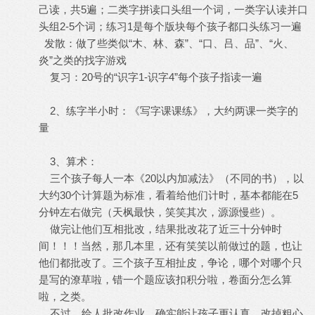
己读，共5遍；二类字拼读口头组一个词，一类字认读并口
头组2-5个词；练习1是每个版块每个孩子都口头练习一遍
发散：做了些类似“木、林、森”、“口、吕、品”、“火、
炎”之类的找字游戏
复习：20号的“识字1-识字4”每个孩子指读一遍
2、练字半小时：《写字课课练》，大约两课一类字的
量
3、算术：
三个孩子每人一本《20以内加减法》（不同的书），以
大约30个计算题为标准，看着给他们计时，基本都能在5
分钟左右做完（天枫最快，笑笑其次，源源慢些）。
做完让他们互相批改，结果批改花了近三十分钟时
间！！！当然，那几本里，还有笑笑以前做过的题，也让
他们都批改了。三个孩子互相扯皮，争论，哪个对哪个只
是写的潦草啦，错一个题应该扣积分啦，卷面分怎么算
啦，之类。
不过，给人批改作业，确实能让孩子更认真，改掉粗心