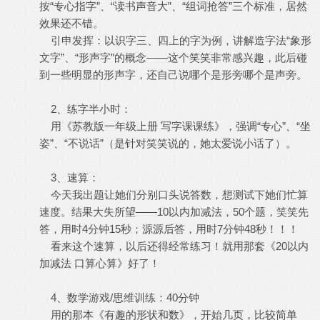
按“专心指字”、“读书声音大”、“组词抢答”三个标准，居然
效果还不错。
引申发挥：以识字三、四上的字为例，讲解造字法“象形
文字”、“形声字”的概念——这个笑笑非常感兴趣，此后碰
到一些明显的形声字，还自己说哪个是形旁哪个是声旁。
2、练字半小时：
用《苏教版一年级上册 写字课课练》，强调“专心”、“坐
姿”、“不说话”（是针对笑笑说的，她太爱说小话了）。
3、速算：
今天我出题让她们分别口头说答数，想测试下她们忙算
速度。结果大失所望——10以内加减法，50个题，笑笑先
答，用时4分钟15秒；源源后答，用时7分钟48秒！！！
看来这个速算，以后还得经常练习！就用那套《20以内
加减法 口算心算》好了！
4、数学游戏/思维训练：40分钟
用的那本《有趣的形状和数》，开始几页，比较简单