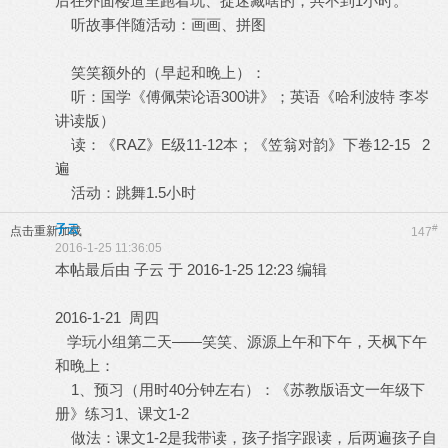
后在外面楼道里跑着玩、捉迷藏啥的，共不到1小时。
听故事伴随活动：画画、拼图
笑笑额外的（早起和晚上）：
听：国学《傅佩荣论语300讲》；英语《哈利波特 李岑
讲读版）
读：《RAZ》E级11-12本；《笠翁对韵》下卷12-15 2
遍
活动：跳舞1.5小时
子云
#
点击重新加载
147
2016-1-25 11:36:05
本帖最后由 子云 于 2016-1-25 12:23 编辑
2016-1-21 周四
学玩小组第二天——笑笑、源源上午和下午，天枫下午
和晚上：
1、预习（用时40分钟左右）：《苏教版语文一年级下
册》练习1、课文1-2
做法：课文1-2是我带读，孩子指字跟读，后两遍孩子自