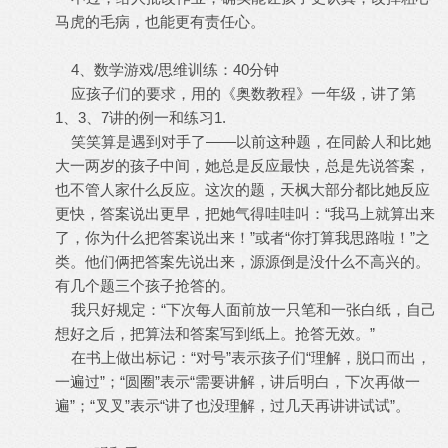
马虎的毛病，也能更有责任心。
4、数学游戏/思维训练：40分钟
应孩子们的要求，用的《奥数教程》一年级，讲了第
1、3、7讲的例一和练习1.
笑笑算是遇到对手了——以前这种题，在同龄人和比她
大一两岁的孩子中间，她总是反应最快，总是先说答案，
也不管人家什么反应。这次的题，天枫大部分都比她反应
更快，答案说出更早，把她气得哇哇叫：“我马上就算出来
了，你为什么把答案说出来！”或者“你打算我思路啦！”之
类。他们俩把答案先说出来，源源倒是没什么不高兴的。
有几个题三个孩子抢答的。
我只好规定：“下次每人面前放一只笔和一张白纸，自己
想好之后，把算法和答案写到纸上。抢答无效。”
在书上做出标记：“对号”表示孩子们“理解，脱口而出，
一遍过”；“圆圈”表示“需要讲解，讲后明白，下次再做一
遍”；“叉叉”表示“讲了也没理解，过几天再讲讲试试”。