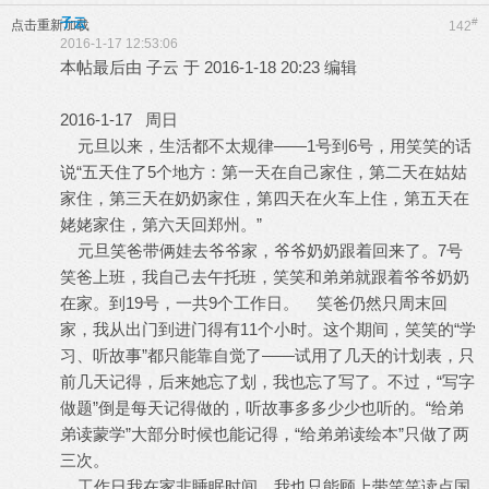
子云
#
点击重新加载
142
2016-1-17 12:53:06
本帖最后由 子云 于 2016-1-18 20:23 编辑
2016-1-17 周日
元旦以来，生活都不太规律——1号到6号，用笑笑的话
说“五天住了5个地方：第一天在自己家住，第二天在姑姑
家住，第三天在奶奶家住，第四天在火车上住，第五天在
姥姥家住，第六天回郑州。”
元旦笑爸带俩娃去爷爷家，爷爷奶奶跟着回来了。7号
笑爸上班，我自己去午托班，笑笑和弟弟就跟着爷爷奶奶
在家。到19号，一共9个工作日。 笑爸仍然只周末回
家，我从出门到进门得有11个小时。这个期间，笑笑的“学
习、听故事”都只能靠自觉了——试用了几天的计划表，只
前几天记得，后来她忘了划，我也忘了写了。不过，“写字
做题”倒是每天记得做的，听故事多多少少也听的。“给弟
弟读蒙学”大部分时候也能记得，“给弟弟读绘本”只做了两
三次。
工作日我在家非睡眠时间，我也只能顾上带笑笑读点国