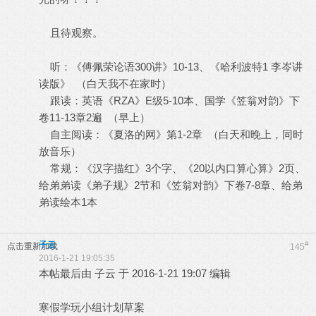
且待观察。
听：《傅佩荣论语300讲》10-13、《哈利波特1 李岑讲
读版》 （白天我不在家时）
跟读：英语《RZA》E级5-10本、国学《笠翁对韵》下
卷11-13章2遍 （早上）
自主阅读：《夏洛的网》第1-2章 （白天和晚上，同时
放音乐）
常规：《汉字描红》3个字、《20以内口算心算》2页、
给弟弟读《弟子规》2节和《笠翁对韵》下卷7-8章、给弟
弟读绘本1本
子云
#
点击重新加载
145
2016-1-21 19:05:35
本帖最后由 子云 于 2016-1-21 19:07 编辑
寒假学玩小组计划草案