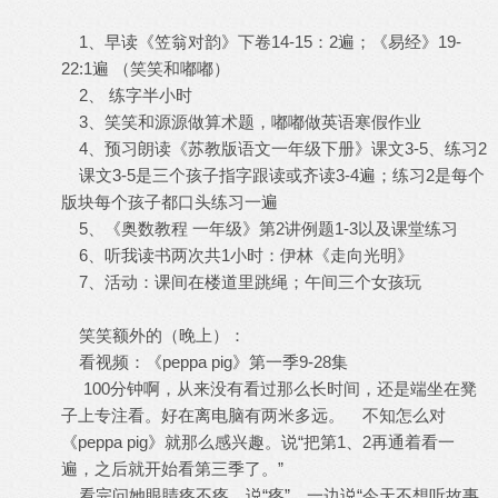
1、早读《笠翁对韵》下卷14-15：2遍；《易经》19-
22:1遍 （笑笑和嘟嘟）
2、 练字半小时
3、笑笑和源源做算术题，嘟嘟做英语寒假作业
4、预习朗读《苏教版语文一年级下册》课文3-5、练习2
课文3-5是三个孩子指字跟读或齐读3-4遍；练习2是每个
版块每个孩子都口头练习一遍
5、《奥数教程 一年级》第2讲例题1-3以及课堂练习
6、听我读书两次共1小时：伊林《走向光明》
7、活动：课间在楼道里跳绳；午间三个女孩玩
笑笑额外的（晚上）：
看视频：《peppa pig》第一季9-28集
100分钟啊，从来没有看过那么长时间，还是端坐在凳
子上专注看。好在离电脑有两米多远。 不知怎么对
《peppa pig》就那么感兴趣。说“把第1、2再通着看一
遍，之后就开始看第三季了。”
看完问她眼睛疼不疼，说“疼”。一边说“今天不想听故事