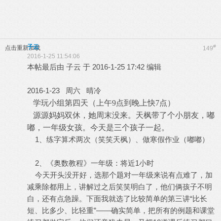
子云
#
点击重新加载
149
2016-1-25 11:54:06
本帖最后由 子云 于 2016-1-25 17:42 编辑
2016-1-23 周六 晴冷
学玩小组第四天（上午
9
点到晚上快
7
点）
源源妈妈双休，她周末没来。天枫带了个小朋友，嘟
嘟，一年级女孩。今天是三个孩子一起。
1、练字算术两次（笑笑天枫）、做寒假作业（嘟嘟）
2、《奥数教程》一年级：将近1小时
今天开头没开好，选那个题对一年级来说有点难了，加
减乘除都用上，讲解过之后笑笑明白了，他们俩孩子不明
白，还有点急躁。下面我就选了比较简单的第三讲“比长
短、比多少、比轻重”——确实简单，把所有的例题和课堂