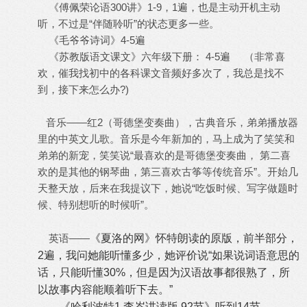
《傅佩荣论语300讲》1-9，1遍，也是主动开机主动
听，不过是“伴随聆听”的状态更多一些。
《毛爷爷诗词》4-5遍
《苏教版语文课文》六年级下册： 4-5遍 （非常喜
欢，催我找初中的各科课文音频好多次了，我总是找不
到，接下来怎么办?)
音乐——红2（哥德堡变奏曲），古典音乐，弟弟播放器
里的中英文儿歌。音乐是今年新加的，马上成为了笑笑和
弟弟的新宠，笑笑说“最喜欢的是哥德堡变奏曲， 第二喜
欢的是其他的钢琴曲，第三喜欢古筝等传统音乐”。开始几
天整天放，后来在我提议下，她说“吃饭时候、写字做题时
候、特别想听的时候听”。
英语——
《夏洛的网》怀特朗读的原版，前半部分，
2遍，我问她能听懂多少，她评价说“如果说词语意思的
话，只能听懂30%，但是因为汉语故事都很熟了，所
以故事内容能顺着听下去。”
《哈利波特1 李岑讲读版 92节》听到14节