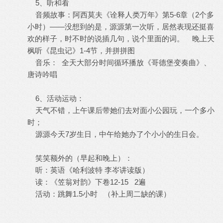
5、听和看
音频故事：阿西莫夫《诠释人类万年》第5-6章（2个多
小时）——没想到的是，源源第一次听，居然表现还挺喜
欢的样子，时不时的说插几句，说个里面的词。 晚上天
枫听《昆虫记》1-4节，并拼拼图
音乐： 全天大部分时间循环播放《哥德堡变奏曲》、
唐诗吟唱
6、活动运动：
天气不错，上午课后带她们去对面小公园玩，一个多小
时；
源源今天7岁生日，中午给她办了个小小的生日会。
笑笑额外的（早起和晚上）：
听：英语《哈利波特 李岑讲读版）
读：《笠翁对韵》下卷12-15 2遍
活动：跳舞1.5小时 （补上周二缺的课）