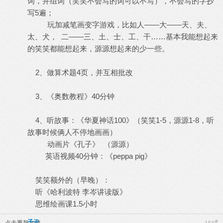
词，并组词（笑笑不会写的词可以不写），不会写的字抄
写5遍；
玩加减笔画变字游戏，比如人——大——天、夫、
太、犬， 二——三、土、士、工、干……基本我能想起来
的笑笑都能想起来，源源想起来的少一些。
2、做算术题4页，并互相批改
3、《奥数教程》40分钟
4、听故事：《华夏神话100》（笑笑1-5，源源1-8，听
故事时候俩人不停地画画）
动画片《孔子》 （源源）
英语视频40分钟：《peppa pig》
笑笑额外的（早晚）：
听《哈利波特 李岑讲读版》
思维绘画课1.5小时
子云
#