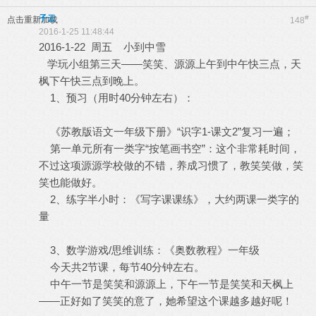
子云
#
点击重新加载
148
2016-1-25 11:48:44
2016-1-22 周五 小到中雪
学玩小组第三天——笑笑、源源上午到中午快三点，天
枫下午快三点到晚上。
1、预习（用时40分钟左右）：
《苏教版语文一年级下册》“识字1-课文2”复习一遍；
第一单元所有一类字“按笔画书空”：这个非常耗时间，
不过这项源源学校做的不错，养成习惯了，教笑笑做，笑
笑也能做好。
2、练字半小时：《写字课课练》，大约两课一类字的
量
3、数学游戏/思维训练：《奥数教程》一年级
今天共2节课，每节40分钟左右。
中午一节是笑笑和源源上，下午一节是笑笑和天枫上
——正好如了笑笑的意了，她希望这个课越多越好呢！