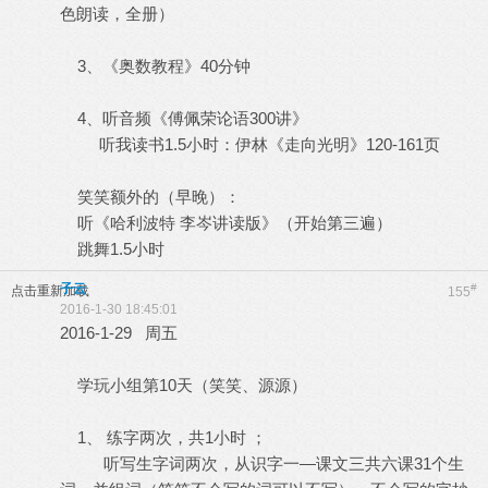
色朗读，全册）
3、《奥数教程》40分钟
4、听音频《傅佩荣论语300讲》
听我读书1.5小时：伊林《走向光明》120-161页
笑笑额外的（早晚）：
听《哈利波特 李岑讲读版》（开始第三遍）
跳舞1.5小时
子云
#
点击重新加载
155
2016-1-30 18:45:01
2016-1-29 周五
学玩小组第10天（笑笑、源源）
1、 练字两次，共1小时 ；
听写生字词两次，从识字一—课文三共六课31个生