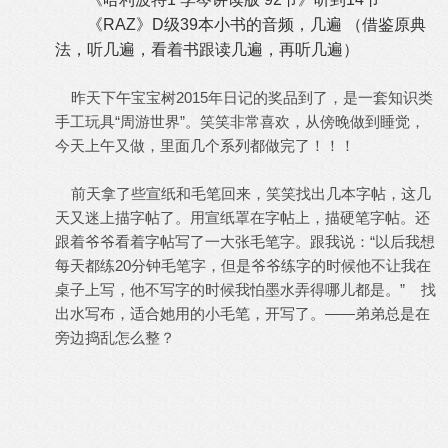
《RAZ》D级39本小书的音频，几遍 （借鉴原典
法，听几遍，看着书跟读几遍，再听几遍）
昨天下午宝宝树2015年日记的奖品到了，是一套知识类
手工玩具“周游世界”。笑笑非常喜欢，从傍晚做到睡觉，
今天上午又做，里面几个系列都做完了！！！
前天拿了些宣纸和毛笔回来，笑笑找出几本字帖，这几
天又迷上描字帖了。用宣纸罩在字帖上，描硬笔字帖。还
跟着爷爷看着字帖写了一大张毛笔字。跟我说：“以后我想
每天都练20分钟毛笔字，但是爷爷练字的时候他不让我在
桌子上写，他不写字的时候我怕墨水弄得哪儿都是。” 找
出水写布，适合她用的小毛笔，开写了。——弟弟总是在
旁边捣乱怎么整？