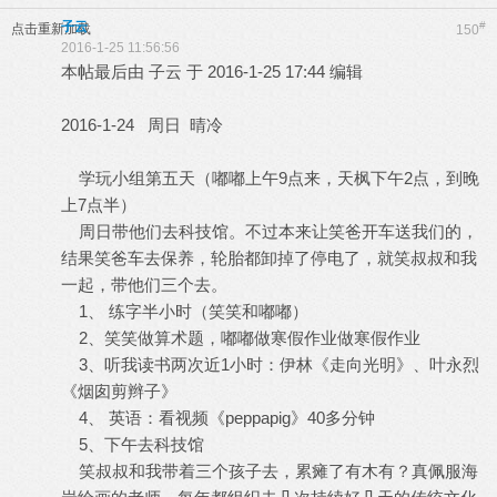
子云
#
点击重新加载
150
2016-1-25 11:56:56
本帖最后由 子云 于 2016-1-25 17:44 编辑
2016-1-24 周日 晴冷
学玩小组第五天（嘟嘟上午9点来，天枫下午2点，到晚
上7点半）
周日带他们去科技馆。不过本来让笑爸开车送我们的，
结果笑爸车去保养，轮胎都卸掉了停电了，就笑叔叔和我
一起，带他们三个去。
1、 练字半小时（笑笑和嘟嘟）
2、笑笑做算术题，嘟嘟做寒假作业做寒假作业
3、听我读书两次近1小时：伊林《走向光明》、叶永烈
《烟囱剪辫子》
4、 英语：看视频《peppapig》40多分钟
5、下午去科技馆
笑叔叔和我带着三个孩子去，累瘫了有木有？真佩服海