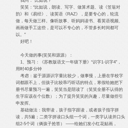
我问：“比如说？”
笑笑：“比如说，朗读、写字、做算术题、读《笠翁对
韵》和《易经》、读英语《RAZ》，是要专心的，轮流
做，每天做三样。像听故事、听妈妈读书、看英语视频、
画画做手工这些，是可以不专心的，不管多长时间都可
以。”
好吧！
今天做的事(笑笑和源源）：
1、预习：《苏教版语文一年级下册》“识字1-识字4”，
用时40多分钟
考虑：鉴于源源识字量比较少，做事慢，上册在学校字
词都跟不上，但孩子比较乖巧听话的特点，寒假给她把下
册书尽量预习一遍，笑笑当是陪读了（笑笑全册不认得的
生字应该在个位数）；为了提升笑笑的兴趣，尽量做些引
申发挥。
基础做法：我带读，孩子指字跟读，或者孩子指字拼
读，共5遍；二类字拼读口头组一个词，一类字认读并口头
组2-5个词（俩孩子抢答） ——给她们发小红花贴画，