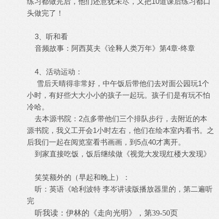
练习都做完后，他们还意犹未尽，又把10道课后练习都口
头做完了！
3、听和看
音频故事：阿西莫夫《诠释人类万年》第4章-终章
4、活动运动：
雪后天晴得非常好，中午饭后带他们去对面公园玩1个
小时，有好些大大小小的孩子一起玩。孩子们是有玩不怕
冷哈。
去本源书院：2点多带他们三个排队步行，去附近的本
源书院，我义工开会1小时左右，他们在绘本室内看书。之
后我们一起在阅览室看书画画，到5点40才离开。
到家直接吃饭，饭后继续做《视觉大发现红楼大发现》
笑笑额外的（早起和晚上）：
听：英语《哈利波特 李岑讲读版播放器里的，第二遍听
完
听我读：伊林的《走向光明》，第
39-50
页