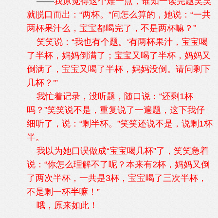
——
我原觉得这个难一点，谁知一读完题笑笑
就脱口而出：“两杯。”问怎么算的，她说：“一共
两杯果汁么，宝宝都喝完了，不是两杯嘛？”
笑笑说：“我也有个题。‘有两杯果汁，宝宝喝
了半杯，妈妈倒满了；宝宝又喝了半杯，妈妈又
倒满了，宝宝又喝了半杯，妈妈没倒。请问剩下
几杯？’”
我忙着记录，没听题，随口说：“还剩1杯
吗？”笑笑说不是，重复说了一遍题，这下我仔
细听了，说：“剩半杯。”笑笑还说不是，说剩1杯
半。
我以为她口误做成“宝宝喝几杯”了，笑笑急着
说：“你怎么理解不了呢？本来有2杯，妈妈又倒
了两次半杯，一共是3杯，宝宝喝了三次半杯，
不是剩一杯半嘛！”
哦，原来如此！