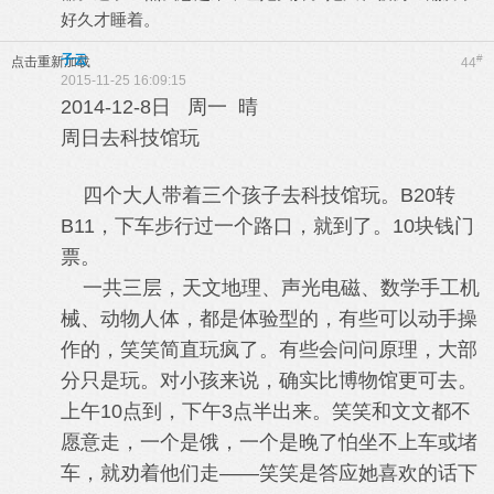
好久才睡着。
子云
#
点击重新加载
44
2015-11-25 16:09:15
2014-12-8日 周一 晴
周日去科技馆玩
四个大人带着三个孩子去科技馆玩。B20转
B11，下车步行过一个路口，就到了。10块钱门
票。
一共三层，天文地理、声光电磁、数学手工机
械、动物人体，都是体验型的，有些可以动手操
作的，笑笑简直玩疯了。有些会问问原理，大部
分只是玩。对小孩来说，确实比博物馆更可去。
上午10点到，下午3点半出来。笑笑和文文都不
愿意走，一个是饿，一个是晚了怕坐不上车或堵
车，就劝着他们走——笑笑是答应她喜欢的话下