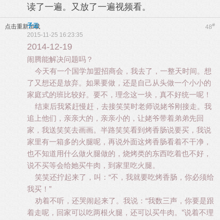
读了一遍。又放了一遍视频看。
子云
#
点击重新加载
48
2015-11-25 16:23:35
2014-12-19
闹腾能解决问题吗？
今天有一个国学加盟招商会，我去了，一整天时间。想
了又想还是放弃。如果要做，还是自己从头做一个小小的
家庭式的班比较好。要不，理念这一块，真不好统一呢！
结束后我紧赶慢赶，去接笑笑时老师说姥爷刚接走。我
追上他们，亲亲大的，亲亲小的，让姥爷带着弟弟先回
家，我送笑笑去画画。半路笑笑看到烤香肠说要买，我说
家里有一箱多的火腿呢，再说外面这烤香肠看着不干净，
也不知道用什么做火腿做的，烧烤类的东西吃着也不好，
说不买等会给她买牛肉，到家里吃火腿。
笑笑还拧起来了，叫：“不，我就要吃烤香肠，你必须给
我买！”
劝着不听，还哭闹起来了。我说：“我数三声，你要是跟
着走呢，回家可以吃两根火腿，还可以买牛肉。”说着不理