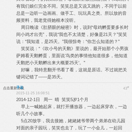
有我们娘仨完全不同。笑笑总是又说又跳的，不同于以前
总是一边听一边画画、做手工、玩玩具之类。所以放的音
频资料，我老觉得她根本没听。
周日晚读《肚脐眼的秘密》时，说到“母鸡孵蛋要多长时
间小鸡才出壳”，我说“我也不太清楚，好像是21天？”笑笑
说：“我知道，是25天。”我很惊奇：“你怎么知道的？”
笑笑说：“《吹小号的天鹅》里说的，最开始那个小男孩
萨姆看天鹅孵蛋，里面说’鸟类的事情他知道很多，他知道
天鹅把小天鹅孵出来大概要25天’。”
好嘛，我特意翻开书看了看，这就是原话。不过就把关
键词记错了——是35天。
子云
#
点击重新加载
43
2015-11-25 16:08:51
2014-12-1日 周一 晴 笑笑5岁1个月
早上一喊她起床，就打开播放器，一边起床穿衣，一边
听几个小故事。
5点20放学，我去接她，姥姥姥爷带两个弟弟在幼儿园
对面的亲子园玩，笑笑也去了，玩了一小会儿，一起回