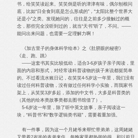
书，给笑笑读起来。笑笑倒是听的津津有味，偶尔刨根问
底，比如“日全食到底是怎么形成的”，“太阳比整个世界大
还是小”之类。发现她问的，往往是之前多少接触过的概
念，那些完全没听到过的，就当“天书”听了，不问。——
能问出来问题，也需要一定理解力啊！
《加古里子的身体科学绘本》之《肚脐眼的秘密》
《走、跑、跳》
——这套书其实比较低幼，适合3-6岁孩子亲子阅读，里
面的内容和形式，对经常读科普读物的孩子来说都挺简单
的。不过看流水账日记，在笑笑4-5岁这一年里，我们没有
读过任何科普读物，没有做过任何科学小实验，而我家书
架上，从笑笑3岁多起，添加的中文书，大多是科普类的
（其他的绘本类故事类都去图书馆借了）。
5-6岁这一年里，除了听中英文故事，亲子阅读这一
块，“科普书”和“数学逻辑类书籍”，需要着重加强。
有一件事，因为这一个月姥爷来帮忙带弟弟，这周姥姥
又带着2岁半的表弟来住，每晚家里都热闹的很，和以前只