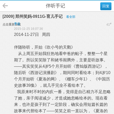
伴听手记
回复
[2009] 郑州笑妈-0911G-育儿手记
看全部
子云
#
点击重新加载
41
2015-11-25 16:07:36
2014-11-27日 周四
伴随聆听，开始《吹小号的天鹅》
从上周五开始我狂热地看申爸的帖子，整整一个星
期了。所以笑笑除了和姥爷闹腾外，主要是听故事。
——其实笑笑从4岁5个月开始听《曹灿版西游记》，
随后听《西游记演播剧》，期间同时看绘本；到4岁10
个月开始听《夏洛的网》、《棚车少年1》、《中国历
史故事39集》，就几乎完全不看绘本了。
我原来时不时的内疚一番，觉得是自己精力不足忽略
了她，亲子阅读减少，才造成她忽略绘本的。现在看
来，也许是孩子到了一定阶段，确实会用短篇长篇的
故事来代替绘本了——笑笑之前一直以为，《夏洛的