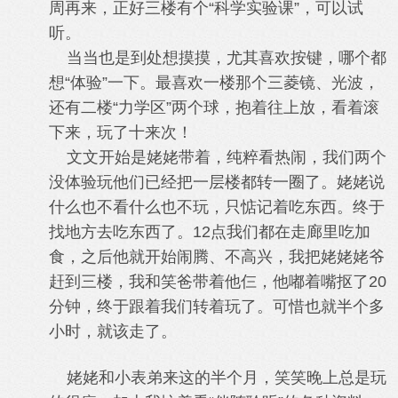
周再来，正好三楼有个“科学实验课”，可以试
听。
当当也是到处想摸摸，尤其喜欢按键，哪个都
想“体验”一下。最喜欢一楼那个三菱镜、光波，
还有二楼“力学区”两个球，抱着往上放，看着滚
下来，玩了十来次！
文文开始是姥姥带着，纯粹看热闹，我们两个
没体验玩他们已经把一层楼都转一圈了。姥姥说
什么也不看什么也不玩，只惦记着吃东西。终于
找地方去吃东西了。12点我们都在走廊里吃加
食，之后他就开始闹腾、不高兴，我把姥姥姥爷
赶到三楼，我和笑爸带着他仨，他嘟着嘴抠了20
分钟，终于跟着我们转着玩了。可惜也就半个多
小时，就该走了。
姥姥和小表弟来这的半个月，笑笑晚上总是玩