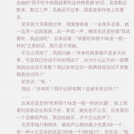
会她的“我不吃牛肉我就要吃这种烤香肠”的话，直接数起
数来。数过三声，见她还不过来，我直接装作骑上车要
走。
笑笑就大哭着跑过来，我慢慢骑着，一会推车走着。她
一边哭一边跟着跑，高一声底一声，嘴里先还是吵着“我就
要吃，我必须吃”，后来说着：“我要吃和那个味道一模一
样的”之类的话。我只是不理她。
不怎么哭闹了，我就问她：“本来吃根香肠不是多大的
事，可是我已经说不吃的理由了，你为什么以为你一闹腾
我就会说话不算数？我以前有过你一闹腾我就说话不算数
顺着你过吗？”
笑笑说：“有。”
我说：“没有吧？我不记得有啊？是姥爷有过吗？”
……
后来还是坚持“吃和那个味道一模一样的火腿”。路上我
看到卖散花生和瓜子的，要买，她先也不让买。后来看到
一个卖糖葫芦的，我说给她买，才不怎么吭声了。
兜里零钱只剩两块。糖葫芦山楂的最少也要3块一个，
有一种小土豆块的说是2块钱一个3块钱2个。笑笑说：“我