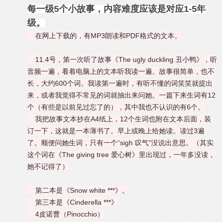
每一级5个小故事，内容难度应该是对应1-5年
级。
在网上下载的，有MP3朗读和PDF格式的文本。
11.4号，第一次听了故事《The ugly duckling 丑小鸭》，听
音频一遍，看着电脑上的文本听我读一遍。故事很简单，也不
长，大约600个词。我读第一遍时，有听不懂的词笑笑就提出
来，或者我觉得不常见的词就抽出来问她。一篇下来生词有12
个（有些是以前见过忘了的），其中我也不认识的有6个。
我把故事文本抄在A4纸上，12个生词也附在文本后面，装
订一下，这就是一本薄书了。早上或晚上给她读。读过3遍
了。顺便问她生词，只有一个“sigh 叹气"没说出意思。（其实
这个词在《The giving tree 爱心树》里出现过，一年多没读，
她不记得了）
第二本是《Snow white ***》。
第三本是《Cinderella ***》
4皮诺曹（Pinocchio）