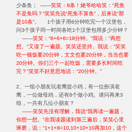
少条鱼； ——
笑笑：8条！姥爷哈哈笑：“死鱼
不是鱼吗？”笑笑先说“死鱼不算鱼”，后来说“那
是10条”。
1个孩子用6分钟吃完一个汉堡包，
问3个孩子同一时间各吃1个汉堡包用多少分钟？
——
笑笑：“6+6+6=18分钟。”我说：“再想
想。”又读了一遍题。笑笑还坚持。我说：“笑笑
吃一顿饭要20分钟，文文也要20分钟，当当也要
20分钟。你们三个一起吃饭，需要多长时间吃
完？”笑笑不好意思地说：“20分钟。”
2、一组小朋友玩老鹰捉小鸡，有一位扮演老
鹰，一位做母鸡，还有8个做小鸡。请问再来3
组，一共有几位小朋友？
——笑笑先没有理解，我说“我再读一遍题，
你想一想。”在我读题读到第三遍后，笑笑心里
琢磨，说：“1+1+8=10,10+10+10再加10，这个