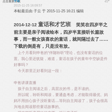
子云
#
点击重新加载
45
2015-11-25 16:09:57
本帖最后由 子云 于 2015-11-25 16:21 编辑
童话和才艺班
2014-12-12
笑笑在四岁半之
前主要是亲子阅读绘本，四岁半直接听长篇故
事，而一般女孩喜欢的童话，就间隔过去了……
下载的倒是有，只是没有放。
上个月看到申爸的“伴随聆听”理论，也没有童话的位
置。我心里还犹疑，难道，童话在孩子的童年中空缺是件
好事吗？
今天群里正好看到这一段：
申爸讲课直播
孩子自主阅读之后，高层次的书，是不读的。
所以呢，聆听和阅读，要通盘考虑，才能取得最优。妈
妈不用担心孩子没听童话....等到自主阅读了，孩子会很高
兴地去阅读那些童话故事的。