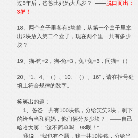
过5年后，爸爸比妈妈大几岁？ ——
脱口而出：
3岁！
18、两个盒子里各有5块糖，从第一个盒子里拿
出2块放入第二个盒子，现在两个里一共有多少
块？
19、猫-狗=2，狗-兔=3，兔+兔=6，问猫=（）
20、“1、4、（）、10、（）、16”，请在括号处
填上符合规律的数字。
笑笑出的题：
1、爸爸一共有100块钱，分给笑笑2块，剩下
的给当当和妈妈，他们俩分多少块？ ——自己
哈哈大笑：“这不简单吗，98呗！”
我说：“我也有个题，我一共10快钱，分给当