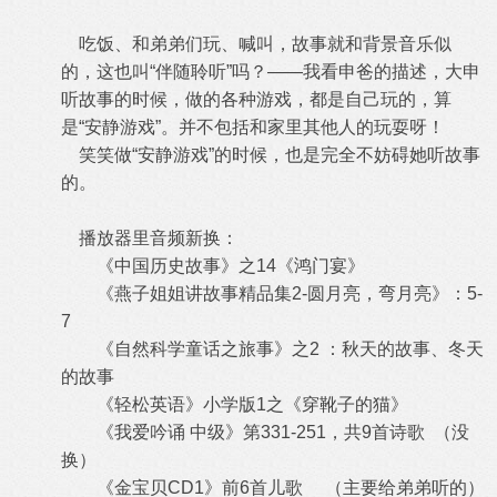
吃饭、和弟弟们玩、喊叫，故事就和背景音乐似
的，这也叫“伴随聆听”吗？——我看申爸的描述，大申
听故事的时候，做的各种游戏，都是自己玩的，算
是“安静游戏”。并不包括和家里其他人的玩耍呀！
笑笑做“安静游戏”的时候，也是完全不妨碍她听故事
的。
播放器里音频新换：
《中国历史故事》之14《鸿门宴》
《燕子姐姐讲故事精品集2-圆月亮，弯月亮》：5-
7
《自然科学童话之旅事》之2 ：秋天的故事、冬天
的故事
《轻松英语》小学版1之《穿靴子的猫》
《我爱吟诵 中级》第331-251，共9首诗歌 （没
换）
《金宝贝CD1》前6首儿歌 （主要给弟弟听的）