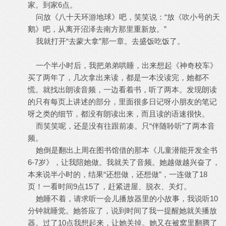
家。到家6点。
问放《八十天环游地球》吧，笑笑说：“放《吹小号的天
鹅》吧，从离开沼泽去南方那里重新放。”
我就打开“去蒙大拿”那一章。去盛饭吃饭了。
一个半小时后，我把弟弟哄睡，出来想起《神奇校车》
买了两年了，几次拿出来读，都是一本没读完，她都不
慌。就找出朗读音频，一边看着书，听了两本。发现朗读
的只有每页上讲述的部分，里面很多日记呀小朋友的笔记
呀之类的细节，都没有朗读出来，而且读的语速很快。
而笑笑呢，还是没有往跟前凑。只“伴随聆听”了两本音
频。
她倒是翻出上周在图书馆借的那本《儿童潜能开发全书
6-7岁》，让我陪她做。我就关了音频。她越做越兴奋了，
本来说半小时的，结果“还想做，还想做”，一连做了18
页！一看时间9点15了，赶紧进屋、脱衣、关灯。
她睡不着，请求听一会儿播放器里的小故事，我说听10
分钟就睡觉。她答应了，说到时间了我一提醒她就关播放
器。过了10点我想起来，让她关掉。她又在被窝里翻腾了