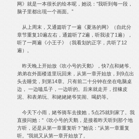
网》就是一本很长的绘本呢，她说：“我听到每一段，
脑子里都出现一个画面。”
从上周末，又通篇听了一遍《夏洛的网》（自此分
章节重复10遍左右，通篇听了2遍，听我读了1遍），
听了一两遍《小王子》（我看划的正字，共听了12
遍）。
昨天晚上开始放《吹小号的天鹅》，快7点和姥爷、
弟弟在外面楼道里玩回来，从第一章开始放，到9点出
头去睡觉，到第14章。只有前二十分钟在坐在电脑桌
边， 一边嗑瓜子，一边听的。后来就走开，捏橡皮
泥、和表弟玩、和姥姥姥爷笑闹、喝奶等。
今天下小雨，姥爷骑车去接她，5点25就到家了。我
直接问她：“《吹小号的天鹅，是接着昨天听到那个地
方听，还是从第一章重复听？”她说：“从第一章重复
听。”我就又从第一章开始放了。