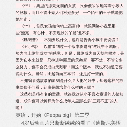
《***》，典型的漂亮无脑的女孩，只会傻呆呆地等着小矮人
的拯救，而且不管小矮人们对她多好，一个陌生的王子就能把
她勾走；
《***》，贫民女孩如何钓上高富帅，就跟网络小说里那
些“漂亮，有心计，不安现状的丫鬟”差不多。
《匹诺曹》，不知要说什么，也许是告诉小孩不要说谎？
《丑小鸭》，以前看到过一个版本倒是有“逆境中不屈服，
努力向上终能成功”的感觉，但是，最终成为白天鹅的根本，是
因为它本来就是一只掉进鸭圈里的天鹅蛋，要不然，不管它多
么努力，也不会变成白天鹅呀！而这个版本，我也不知道它要
说明什么。当然，比起前面三本书，还是好一些的。
不知编者选故事的原则是什么？大把的好书，却选这样的故
事给孩子们看，到底是想培养什么样的人呢？
这些都是很有名的童话。就连我这从小不喜欢童话的人都知
道。或许也可以解释为什么成年人里那么多“三观不正”的人
啦！
英语，开始《Peppa pig》第二季
4岁后动画片只断断续续的看了《迪斯尼美语