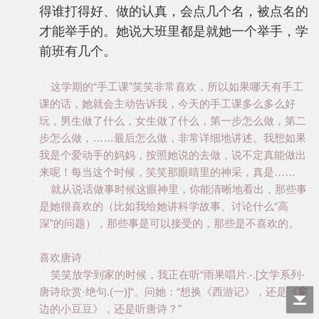
得谁打得好、做的认真，会点几个名，被点名的
才能举手的。她说大班里都是就她一个举手，学
前班有几个。
这学期的“手工课”笑笑非常喜欢，所以如果哪天有手工
课的话，她就会主动告诉我，今天的手工课多么多么好
玩，男生做了什么，女生做了什么，第一步怎么做，第二
步怎么做，……最后怎么做，非常详细地讲述。我想如果
我是个爱动手的妈妈，按照她说的去做，说不定真能做出
来呢！每当这个时候，笑笑那眼睛里的神采，真是……
就从说话做事时候这眼神里，你能清晰地看出，那些事
是她很喜欢的（比如我给她讲科学故事、讨论什么“高
深”的问题），那些事是可以接受的，那些是不喜欢的。
喜欢唐诗
笑笑放学到家的时候，我正在听“雨果唱片.-.[文学系列-
唐诗欣赏·绝句.(一)]“。问她：“想换《西游记》，还是《窗
边的小豆豆》，还是听唐诗？”