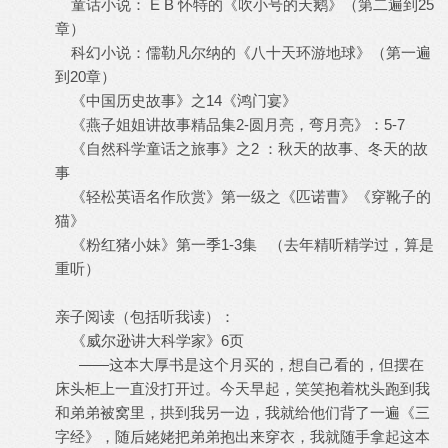
童话小说： E B 怀特的《吹小号的天鹅》（第二遍到25
章）
科幻小说：儒勒凡尔纳的《八十天环游地球》（第一遍
到20章）
《中国历史故事》之14《鸿门宴》
《燕子姐姐讲故事精品集2-圆月亮，弯月亮》：5-7
《自然科学童话之旅事》之2 ：秋天的故事、冬天的故
事
《轻松英语名作欣赏》第一级之《匹诺曹》《穿靴子的
猫》
《粉红猪小妹》第一季1-3集 （去年精听精学过，算是
重听）
亲子阅读（包括听我读）：
《威尔逊讲大科学家》6页
——这本大厚书是这个月买的，想自己看的，但摆在
床头柜上一直没打开过。今天早起，笑笑抱着枕头跑到我
和弟弟被窝里，拱到我另一边，我就给他们背了一遍《三
字经》，随后姥姥把弟弟抱出来穿衣，我就随手拿起这本