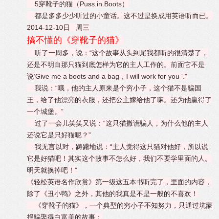
5穿靴子的猫（Puss.in.Boots）
都是多多少少听过的小童话。这不过是换成用英语听而已。
2014-12-10日 周三
搞不懂的《穿靴子的猫》
听了一周多，说：“这个故事从头到尾我都听的很清楚了，
还是不明白那只猫到底怎样为它的主人工作的。前面它不是
说‘Give me a boots and a bag，I will work for you '.”
我说：“哦，他的主人原来是个穷小子，这个猫不是骗国
王，给了他漂亮的衣服，还把公主嫁给他了嘛。还为他赢得了
一个城堡。”
过了一会儿笑笑又说：“这只猫撒谎骗人，为什么他的主人
还说它是只好猫呢？”
我无言以对，踌躇地说：“主人觉得这只猫对他好，所以说
它是好猫吧！其实这个故事不怎么好，我们不要学里面的人。
明天就换掉吧！”
《轻松英语名作欣赏》第一级这五本书听完了，里面的内容，
除了《丑小鸭》之外，其他的我真是不是一般的不喜欢！
《穿靴子的猫》，一个典型的穷小子不知努力，只通过坑蒙
拐骗娶得白富美的故事；