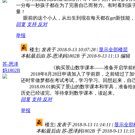
一分每一秒孩子都在为了完善自己而努力。有时看到孩
量！
眼前的这个小人，从出生到现在每天都在get新技能
回复
支持
反对
举报
楼主
|
发表于 2018-9-13 10:07:28
|
显示全部楼层
本帖最后由 苏-恩泽妈1802B 于 2018-9-13 11:13 编辑
苏-恩泽
《购买景山数学课本——准备开启学前
妈1802B
2018年8月28日申请加入了学前群，之前错过了
还时常做梦都在考试考试，学习学习。回想起来，自
2018.09.01购买了景山的数学课本和学具，准
历史已经读完。等待拿到数学课本，读起来。
回复
支持
反对
举报
楼主
|
发表于 2018-9-13 11:14:11
|
显示全部
本帖最后由 苏-恩泽妈1802B 于 2018-9-13 11:1