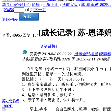
花果山家长社区
»
论坛
›
小猴上山
›
学前宝贝
›
苏-恩泽妈1802
1
2
3
4
5
6
/ 6 页
下一页
返回列表
[成长记录]
苏-恩泽妈
查看:
40965
|
回复:
154
[复制链接]
发表于 2018-8-8 09:02:22
|
显示全部楼层
|
阅读
本帖最后由 苏-恩泽妈1802B 于 2021-7-2 11:24 编辑
在生恩泽（小名一一）前，我被同事介绍上山，
到这里开帖，记录一一的成长点滴。
回忆帖：《一一的一天》
-
2018
.0
6
.
19
1
、多陪宝宝说话；
2、听音乐，伴听林汉达，听音
3
、上下午各户外活动半小时；
4
、运动：翻身训练，被动操；
5
、亲子阅读：历史书、认知类卡片。
苏-恩泽妈
1802B
早上6点多一一会自己醒来，吃手、微笑、蹬腿,