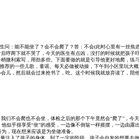
问：能不能坐了？会不会爬了？答：不会(此时心里有一丝焦虑
针后哼两下就不哭了，今天的医生有点凶，没打的时候就把孩子
手稍微利索写，用劲多些。下面要做的就是引导他更好地爬，练
荐的一些儿歌，童谣。每天必做被动操，下午到小区里玩大概
小会儿，然后就会过来抢书了，吃。这个时候我就放弃读了，陪
们不会爬也不会坐，体检之后的那个下午竟然会“爬了”，今天
他似乎很享受“坐”的感受，一边像不倒翁一样摇摆，一边由露
行为，现在想来应该是为坐做准备。
注入了孩子的身体，到了一定的阶段，孩子会自发的想要去做