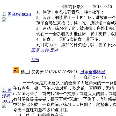
《学前反馈》——2018.09.10
1、伴听：申爸推荐音乐，神奇校车；
苏-恩泽妈1802B
2、阅读：朗读景山一上P11-13；讲故事一
孩子会爬过来抢书，揉，吃，所以读一会就
3、运动：练习坐，爬，被动操；户外出去玩
现在一一会趴着先头抵住床，双手支撑，双腿
4、辅食：一天吃2次辅食，量不多。
到目前为止，添加的种类还可以，尝了不少
回复
支持
反对
举报
楼主
|
发表于 2018-9-18 08:59:21
|
显示全部楼层
《一一真正会坐了》——2018.0
一一今天是真正意义上的会坐了！这两天的一一食欲不
午12点多一顿，下午6-7点才吃，吃之前一直哼哼，无
苏-恩
己又练习坐了，首先找到一个支撑：或是大人的腿，或
泽妈
有时候会摇摇晃晃，摇两下就“噗通”一下倒了，有时候
1802B
技能乐此不彼，一直在练习练习……摔倒了，爬起来，
今天一直练习差不多10点才睡。
1、伴听：申爸推荐音乐；