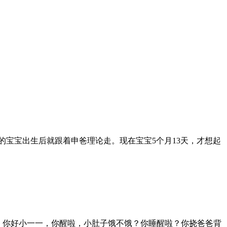
的宝宝出生后就跟着申爸理论走。现在宝宝
5
个月
13
天，才想起
爱你！你好小一一，你醒啦，小肚子饿不饿？你睡醒啦？你挠爸爸背