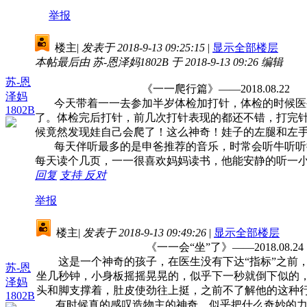
举报
楼主
|
发表于 2018-9-13 09:25:15
|
显示全部楼层
本帖最后由 苏-恩泽妈1802B 于 2018-9-13 09:26 编辑
苏-恩
《一一爬行篇》——2018.08.22
泽妈
今天带着一一去参加半岁体检加打针，体检的时候医生
1802B
了。体检完后打针，前几次打针表现的都还不错，打完
候竟然发现娃自己会爬了！这么神奇！娃子的左腿和左
每天伴听最多的是申爸推荐的音乐，时常会听牛听听推
每天读个几页，一一很喜欢妈妈读书，他能安静的听一
回复
支持
反对
举报
楼主
|
发表于 2018-9-13 09:49:26
|
显示全部楼层
《一一会“坐”了》——2018.08.24
这是一个神奇的孩子，在医生没有下达“指标”之前，我
苏-恩
坐几秒钟，小身板摇摇晃晃的，似乎下一秒就倒下似的，
泽妈
头和脚支撑着，肚皮使劲往上挺，之前不了解他的这种
1802B
有时候真的感叹造物主的神奇，似乎把什么奇妙的力量