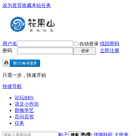
设为首页
收藏本站
任务
用户名
找回密码
自动登录
密码
立即注册
登录
只需一步，快速开始
快捷导航
论坛
BBS
语文小作坊
群猴学艺
百问百答
任务
帖子
热搜:
伴随聆听
大申爸
搜索