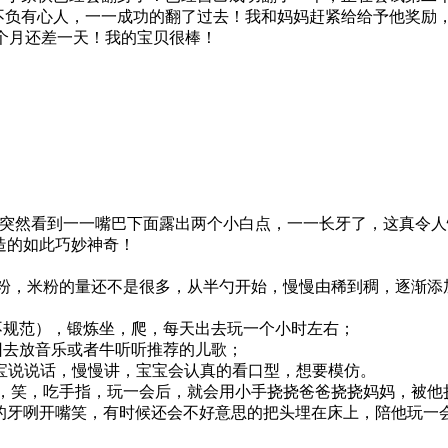
不负有心人，一一成功的翻了过去！我和妈妈赶紧给给予他奖励
离4个月还差一天！我的宝贝很棒！
突然看到一一嘴巴下面露出两个小白点，一一长牙了，这真令人
造的如此巧妙神奇！
粉，米粉的量还不是很多，从半勺开始，慢慢由稀到稠，逐渐添
规范），锻炼坐，爬，每天出去玩一个小时左右；
去放音乐或者牛听听推荐的儿歌；
宝宝说说话，慢慢讲，宝宝会认真的看口型，想要模仿。
笑，吃手指，玩一会后，就会用小手挠挠爸爸挠挠妈妈，被他
的牙咧开嘴笑，有时候还会不好意思的把头埋在床上，陪他玩一