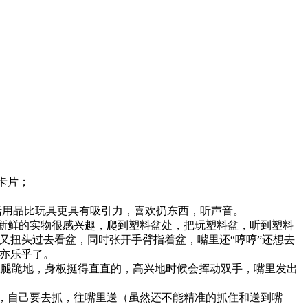
卡片；
活用品比玩具更具有吸引力，喜欢扔东西，听声音。
新鲜的实物很感兴趣，爬到塑料盆处，把玩塑料盆，听到塑料
又扭头过去看盆，同时张开手臂指着盆，嘴里还“哼哼”还想去
不亦乐乎了。
双腿跪地，身板挺得直直的，高兴地时候会挥动双手，嘴里发出
，自己要去抓，往嘴里送（虽然还不能精准的抓住和送到嘴