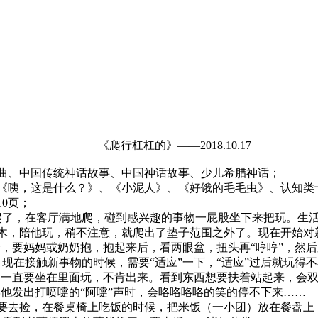
《爬行杠杠的》——2018.10.17
曲、中国传统神话故事、中国神话故事、少儿希腊神话；
《咦，这是什么？》、《小泥人》、《好饿的毛毛虫》、认知类
0页；
爬了，在客厅满地爬，碰到感兴趣的事物一屁股坐下来把玩。生
，陪他玩，稍不注意，就爬出了垫子范围之外了。现在开始对
音，要妈妈或奶奶抱，抱起来后，看两眼盆，扭头再“哼哼”，然后
现在接触新事物的时候，需要“适应”一下，“适应”过后就玩得
，一直要坐在里面玩，不肯出来。看到东西想要扶着站起来，会
学他发出打喷嚏的“阿嚏”声时，会咯咯咯咯的笑的停不下来……
去捡，在餐桌椅上吃饭的时候，把米饭（一小团）放在餐盘上