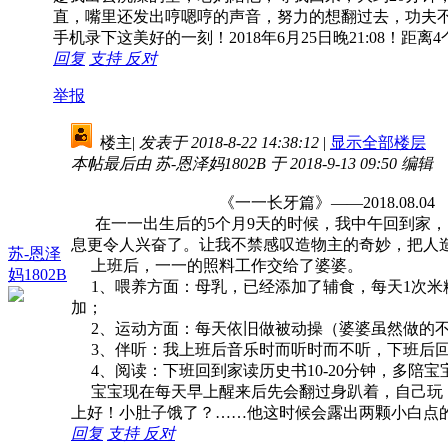
直，嘴里还发出哼嗯哼的声音，努力的想翻过去，功夫
手机录下这美好的一刻！2018年6月25日晚21:08！距
回复
支持
反对
举报
楼主
|
发表于 2018-8-22 14:38:12
|
显示全部楼层
本帖最后由 苏-恩泽妈1802B 于 2018-9-13 09:50 编辑
《一一长牙篇》——2018.08.04
在一一出生后的5个月9天的时候，我中午回到家，
息更令人兴奋了。让我不禁感叹造物主的奇妙，把人
苏-恩泽
上班后，一一的照料工作交给了婆婆。
妈1802B
1、喂养方面：母乳，已经添加了辅食，每天1次米
加；
2、运动方面：每天依旧做被动操（婆婆虽然做的不
3、伴听：我上班后音乐时而听时而不听，下班后回
4、阅读：下班回到家读历史书10-20分钟，多陪
宝宝现在每天早上醒来后先会翻过身趴着，自己玩，
上好！小肚子饿了？……他这时候会露出两颗小白点
回复
支持
反对