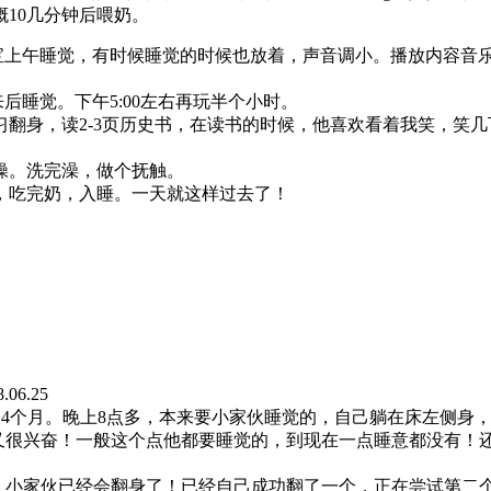
10几分钟后喂奶。
宝上午睡觉，有时候睡觉的时候也放着，声音调小。播放内容音
来后睡觉。下午
5:00
左右再玩半个小时。
习翻身，读
2-3
页历史书，在读书的时候，他喜欢看着我笑，笑几
操。洗完澡，做个抚触。
，吃完奶，入睡。一天就这样过去了！
.25
个月。晚上8点多，本来要小家伙睡觉的，自己躺在床左侧身，
又很兴奋！一般这个点他都要睡觉的，到现在一点睡意都没有！
，小家伙已经会翻身了！已经自己成功翻了一个，正在尝试第二