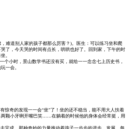
，难道别人家的孩子都那么厉害？)。医生：可以练习坐和爬
吓哭了，今天哭的时间有点长，哄哄也好了。回到家，下午的时
习坐。
一个小时，景山数学书还没有买，就给一一念念七上历史书，
他玩一会。
有惊奇的发现一一会“坐”了！坐的还不稳当，能不用大人扶着
出两颗小牙咧开嘴巴笑……在躺着的时候他的身体会经常挺，用
去完成。那种奇妙的力量推动着孩子一步步的进步，发展，每