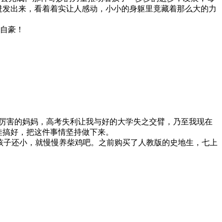
迸发出来，看着着实让人感动，小小的身躯里竟藏着那么大的力
和自豪！
个厉害的妈妈，高考失利让我与好的大学失之交臂，乃至我现在
娃搞好，把这件事情坚持做下来。
奋，孩子还小，就慢慢养柴鸡吧。之前购买了人教版的史地生，七上