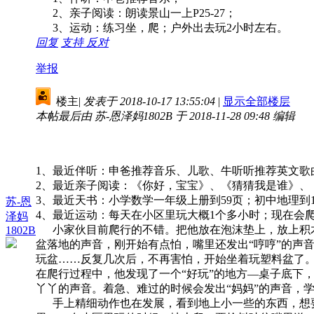
2、亲子阅读：朗读景山一上P25-27；
3、运动：练习坐，爬；户外出去玩2小时左右。
回复
支持
反对
举报
楼主
|
发表于 2018-10-17 13:55:04
|
显示全部楼层
本帖最后由 苏-恩泽妈1802B 于 2018-11-28 09:48 编辑
1、最近伴听：申爸推荐音乐、儿歌、牛听听推荐英文歌
2、最近亲子阅读：《你好，宝宝》、《猜猜我是谁》、
3、最近天书：小学数学一年级上册到59页；初中地理到1
苏-恩
4、最近运动：每天在小区里玩大概1个多小时；现在会
泽妈
小家伙目前爬行的不错。把他放在泡沫垫上，放上积木
1802B
盆落地的声音，刚开始有点怕，嘴里还发出“哼哼”的声
玩盆……反复几次后，不再害怕，开始坐着玩塑料盆了。
在爬行过程中，他发现了一个“好玩”的地方—桌子底下
丫丫的声音。着急、难过的时候会发出“妈妈”的声音，
手上精细动作也在发展，看到地上小一些的东西，想要