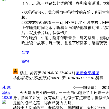
了？……说一些诸如此类的话，多和宝宝说话。大概
7:00
爸爸起床，我会播放申爸推荐的音乐，直到宝
频。
9:00
左右奶奶抱着一一到小区里玩半小时左右，回
上午睡觉时间之余，听着音乐我给他做被动操，练
后，就换卡片玩，认识卡片。
下午吃奶，午睡，醒来伴听音乐，练习翻身，被动
晚上读个故事，玩一玩。爸爸下班回家，陪着玩玩
回复
举报
楼主
|
发表于 2018-8-20 17:40:41
|
显示全部楼层
本帖最后由 苏-恩泽妈1802B 于 2018-10-17 11:10 编辑
苏-恩
《一一翻身篇》---2018.06
泽妈
今天是历史性的一刻，一一会自己翻身了！还差一天4
1802B
身，尝试了几次，没有成功，他似乎有点着急，但似乎
是他的必经之路，得自己努力去翻。
趁我出去洗澡的空，老妈陪他，等我回来，大约20分钟