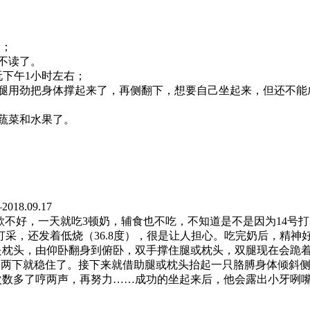
个；
不读了。
下午1小时左右；
用劲把身体撑起来了，再侧翻下，想要自己坐起来，但还不能
蔬菜和水果了。
9.17
好，一天就吃3顿奶，辅食也不吃，不知道是不是因为14号打
精打采，还发着低烧（36.8度），很是让人担心。吃完奶后，精
是枕头，由仰卧翻身到俯卧，双手撑住腿或枕头，双腿现在会跪
晃两下就稳住了。接下来就借助腿或枕头抬起一只胳膊身体倾斜侧
次数多了哼两声，再努力……成功的坐起来后，他会露出小牙咧嘴