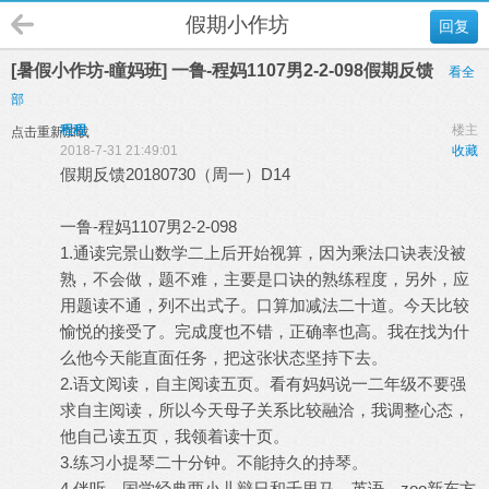
假期小作坊
回复
[暑假小作坊-瞳妈班] 一鲁-程妈1107男2-2-098假期反馈
看全
部
程程
楼主
点击重新加载
2018-7-31 21:49:01
收藏
假期反馈20180730（周一）D14
一鲁-程妈1107男2-2-098
1.通读完景山数学二上后开始视算，因为乘法口诀表没被
熟，不会做，题不难，主要是口诀的熟练程度，另外，应
用题读不通，列不出式子。口算加减法二十道。今天比较
愉悦的接受了。完成度也不错，正确率也高。我在找为什
么他今天能直面任务，把这张状态坚持下去。
2.语文阅读，自主阅读五页。看有妈妈说一二年级不要强
求自主阅读，所以今天母子关系比较融洽，我调整心态，
他自己读五页，我领着读十页。
3.练习小提琴二十分钟。不能持久的持琴。
4.伴听，国学经典两小儿辩日和千里马。英语，zoo新东方