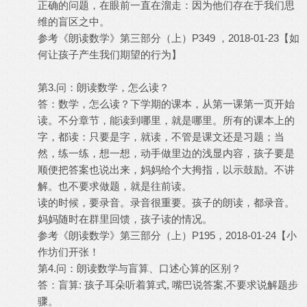
正确的问题，在眼前一直在溜走：因为他们存在于我们思
维的盲区之中。
参考《朗读数学》第三部分（上）P349 ，2018-01-23【如
何让孩子产生我们期望的行为】
第3.问：朗读数学，怎么读？
答：数学，怎么读？下学期的课本，从第一课第一页开始
读。不分章节，能读到哪里，就是哪里。所有的课本上的
字，都读：只要是字，就读，不管是课文还是习题；当
然，练一练，想一想，动手做里边的浅显内容，孩子要是
顺便把答案也说出来，妈妈给个大拇指，以示鼓励。不讲
解。也不要求做题，就是往前读。
读的时候，要录音。录音很重要。孩子的朗读，都录音。
妈妈随时在群里回馈，孩子读的情况。
参考《朗读数学》第三部分（上）P195，2018-01-24【小
作坊们开张！
第4.问：朗读数学与盲算、口述心算的区别？
答：盲算: 孩子耳朵听着算式, 嘴巴说答案,不要求说解题步
骤。