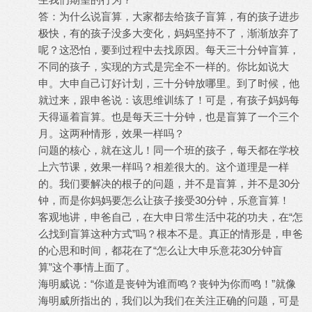
答：为什么说盲算，大家都去给孩子盲算，有的孩子进步
极快，有的孩子没多大变化，妈妈坚持不了，渐渐放弃了
呢？这恐怕，要到过程中去找原因。每天三十分钟盲算，
不同的孩子，实现的方式是完全不一样的。你比如说大
申。大申自己订好计划，三十分钟放哪里。到了时候，他
就过来，跟申爸说：该思维训练了！可是，有孩子妈妈每
天得逼着盲算。也是每天三十分钟，也是盲算了一个三个
月。这两种情形，效果一样吗？
问题的核心，就在这儿！同一个班的孩子，每天都在学校
上六节课，效果一样吗？相差很大的。这个道理是一样
的。我们要解决的根子的问题，并不是盲算，并不是30分
钟，而是你妈妈要怎么让孩子接受30分钟，乐意盲算！
客观地讲，申爸自己，在大申日常生活中花的功夫，在“怎
么找到盲算这种方式”吗？根本不是。真正的情形是，申爸
的心思和时间，都花在了“怎么让大申乐意花30分钟盲
算”这个事情上面了。
海明威说：“你道是丧钟为谁而鸣？丧钟为你而鸣！”就像
海明威所指出的，我们以为我们在关注正确的问题，可是