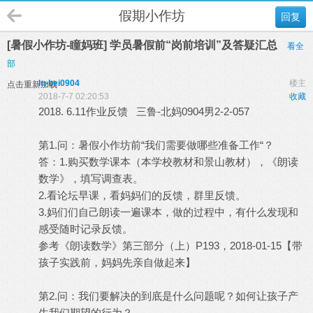
假期小作坊
回复
[暑假小作坊-瞳妈班] 学员暑假前“岗前培训”及答疑汇总
看全
部
lu-bei0904
楼主
点击重新加载
2018-7-7 02:20:53
收藏
2018. 6.11作业反馈 三鲁-北妈0904男2-2-057
第1.问：暑假小作坊前“我们需要做哪些准备工作“？
答：1.购买数学课本（本学校教材和景山教材），《朗读
数学》，填写调查表。
2.看论坛早课，看妈妈们的反馈，群里反馈。
3.妈们们自己朗读一遍课本，做的过程中，有什么发现和
感受随时记录反馈。
参考《朗读数学》第三部分（上）P193，2018-01-15【带
孩子实践前，妈妈先亲自做起来】
第2.问：我们要解决的到底是什么问题呢？如何让孩子产
生我们期望的行为？