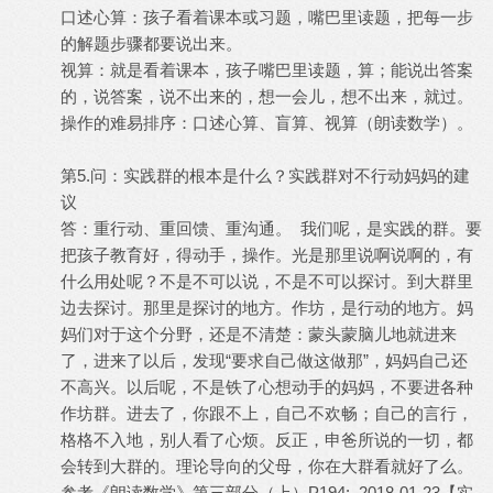
口述心算：孩子看着课本或习题，嘴巴里读题，把每一步
的解题步骤都要说出来。
视算：就是看着课本，孩子嘴巴里读题，算；能说出答案
的，说答案，说不出来的，想一会儿，想不出来，就过。
操作的难易排序：口述心算、盲算、视算（朗读数学）。
第5.问：实践群的根本是什么？实践群对不行动妈妈的建
议
答：重行动、重回馈、重沟通。 我们呢，是实践的群。要
把孩子教育好，得动手，操作。光是那里说啊说啊的，有
什么用处呢？不是不可以说，不是不可以探讨。到大群里
边去探讨。那里是探讨的地方。作坊，是行动的地方。妈
妈们对于这个分野，还是不清楚：蒙头蒙脑儿地就进来
了，进来了以后，发现“要求自己做这做那”，妈妈自己还
不高兴。以后呢，不是铁了心想动手的妈妈，不要进各种
作坊群。进去了，你跟不上，自己不欢畅；自己的言行，
格格不入地，别人看了心烦。反正，申爸所说的一切，都
会转到大群的。理论导向的父母，你在大群看就好了么。
参考《朗读数学》第三部分（上）P194: 2018-01-23【实