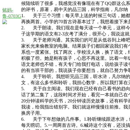
候陆续听了很多，我感觉没有像现在有了QQ群这么
的评书，原著，易中天的品三国，科学指南，凡尔纳
铭妈-
1. 关于三个习惯：每天早上送的时候三句话，她
鲁-0703G
再换两首。小学的70首古诗基本过了，我想着接下来
2. 关于朗读。我们现在是每天读一个单元，这样
子这学期的语文有2-3次考了满分，很开心，我说
3. 关于老师沟通。其实我们的可是从低谷到上峰
家长光来偷教室的电脑。结果孩子们都回家说我们有
系也一度紧张。找了两次，学校没人换，换了语文，
积极了些。她是刚有孩子，心思不再这里。比着一年
语文老师也不错，有天专门给我打电话，说给孩子读
的有当班干部的，我说孩子你要想当，就自己努力争
4. 关于聆听。我想听完品三国，听水浒，凡尔纳
文，有这么多书和聆听，我担心数学，所以我打算在
5. 关于自主阅读。我们现在已经有自己看书的趋
话了第二集了，这段时间才开始，看完一本就自己在
20分钟读科学的天书，20分钟读历史故事，还有科
我读，给我指出错别字。我们就这样慢慢往前推。我
换房子用。
6. 关于下年想做的几件事。1.聆听继续跟进水浒，
每天唠叨。5.一周两首古诗。6.喊诗这个没有，还