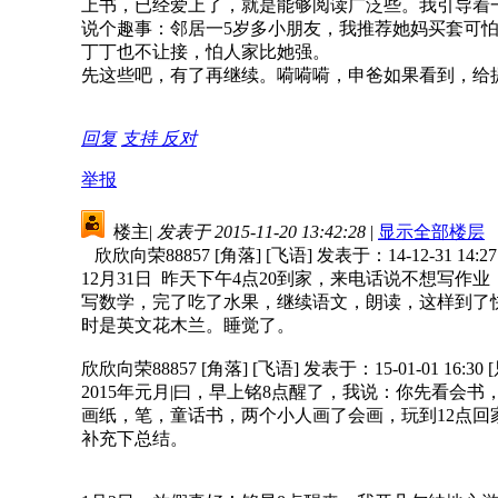
上书，已经爱上了，就是能够阅读广泛些。我引导着
说个趣事：邻居一5岁多小朋友，我推荐她妈买套可
丁丁也不让接，怕人家比她强。
先这些吧，有了再继续。嗬嗬嗬，申爸如果看到，给
回复
支持
反对
举报
楼主
|
发表于 2015-11-20 13:42:28
|
显示全部楼层
欣欣向荣88857 [角落] [飞语] 发表于：14-12-31 14:
12月31日 昨天下午4点20到家，来电话说不想写
写数学，完了吃了水果，继续语文，朗读，这样到了快
时是英文花木兰。睡觉了。
欣欣向荣88857 [角落] [飞语] 发表于：15-01-01 16:3
2015年元月|曰，早上铭8点醒了，我说：你先看
画纸，笔，童话书，两个小人画了会画，玩到12点
补充下总结。