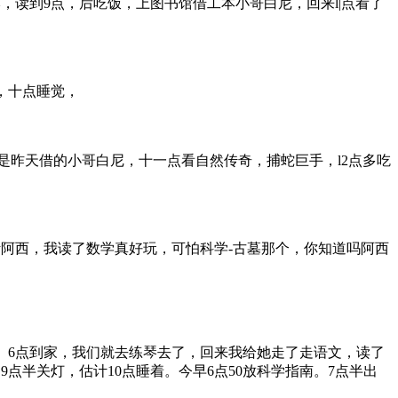
，读到9点，后吃饭，上图书馆借工本小哥白尼，回来l|点看了
，十点睡觉，
是昨天借的小哥白尼，十一点看自然传奇，捕蛇巨手，l2点多吃
阿西，我读了数学真好玩，可怕科学-古墓那个，你知道吗阿西
。6点到家，我们就去练琴去了，回来我给她走了走语文，读了
点半关灯，估计10点睡着。今早6点50放科学指南。7点半出