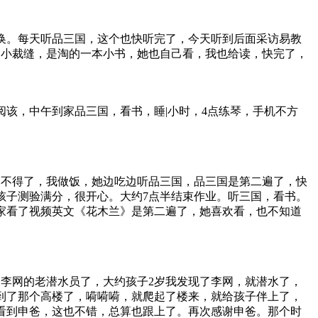
换。每天听品三国，这个也快听完了，今天听到后面采访易教
的小裁缝，是淘的一本小书，她也自己看，我也给读，快完了，
阅该，中午到家品三国，看书，睡|小时，4点练琴，手机不方
饿的不得了，我做饭，她边吃边听品三国，品三国是第二遍了，快
孩子测验满分，很开心。大约7点半结束作业。听三国，看书。
回家看了视频英文《花木兰》是第二遍了，她喜欢看，也不知道
是李网的老潜水员了，大约孩子2岁我发现了李网，就潜水了，
到了那个高楼了，嗬嗬嗬，就爬起了楼来，就给孩子伴上了，
看到申爸，这也不错，总算也跟上了。再次感谢申爸。那个时