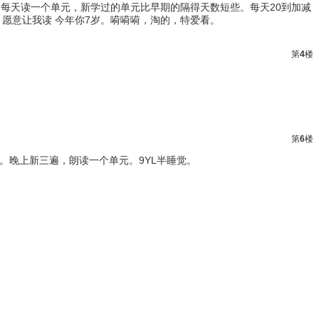
为每天读一个单元，新学过的单元比早期的隔得天数短些。每天20到加减
愿意让我读 今年你7岁。嗬嗬嗬，淘的，特爱看。
第
4
楼
第
6
楼
。晚上新三遍，朗读一个单元。9YL半睡觉。