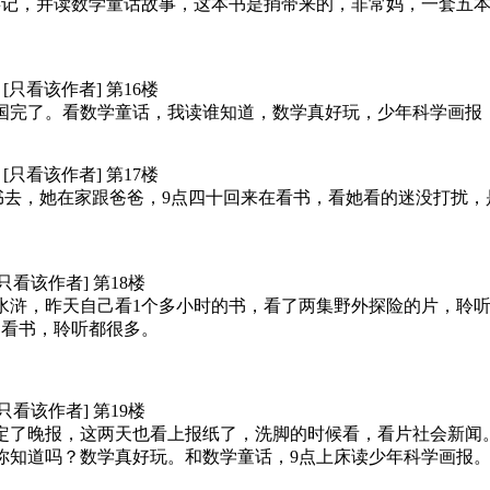
游记，并读数学童话故事，这本书是捎带来的，非常妈，一套五本
59 [只看该作者] 第16楼
国完了。看数学童话，我读谁知道，数学真好玩，少年科学画报
03 [只看该作者] 第17楼
淘书去，她在家跟爸爸，9点四十回来在看书，看她看的迷没打扰，
8 [只看该作者] 第18楼
水浒，昨天自己看1个多小时的书，看了两集野外探险的片，聆听
期看书，聆听都很多。
7 [只看该作者] 第19楼
年定了晚报，这两天也看上报纸了，洗脚的时候看，看片社会新闻
你知道吗？数学真好玩。和数学童话，9点上床读少年科学画报。9