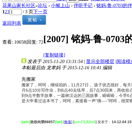
花果山家长社区
»
论坛
›
小猴上山
›
伴听手记
›
铭妈-鲁-0703
1
2
3
/ 3 页
下一页
返回列表
[2007]
铭妈-鲁-070
查看:
10658
|
回复:
72
[复制链接]
发表于 2015-11-20 13:31:54
|
显示全部楼层
|
阅读模
本帖最后由 龙聿妈 于 2015-12-16 10:41 编辑
先搬家
搬家了，呵呵，继续咱的，
11月27日， 孩子状态很好，
月6点10分写作业，到6点40去练琴，后7点30回来，再
到9点半数学故事，一篇林汉达的三国故事，嗬嗬嗬，今早6点
是大申看过这本书了，呵呵，紧接着一声“咦----”呵呵，
[url=]
欣欣向荣88857
[/url]
[
角落
] [
[url=]飞语[/url]
] 发表于：
14-12-04 15