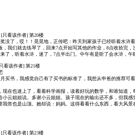
12 [只看该作者] 第20楼
年终奖没了，哎！！晃晃地，正传吧：昨天到家孩子已经听着水浒
饭，我们就去练琴了，回来7点开始写其他的作业，8点收拾完，
己起来了，听着水浒，迷了，7点半出门。中午有是听了会水浒，午
6 [只看该作者] 第21楼
吧
个月买书，我感觉自己有了买书的标准了，我想从申爸的推荐可
，现在也迷上了，看着科学画报，读着好玩的数学，和谁知道，
给小云姐姐说。多谢小云姐姐。孩子现在的输出还不多，但我感
要我答也是山顶。她却说：妈妈。这得看看什么东西，看大风景
56 [只看该作者] 第23楼