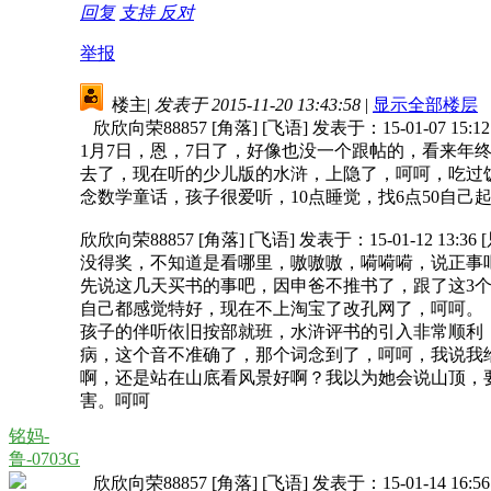
回复
支持
反对
举报
楼主
|
发表于 2015-11-20 13:43:58
|
显示全部楼层
欣欣向荣88857 [角落] [飞语] 发表于：15-01-07 15:
1月7日，恩，7日了，好像也没一个跟帖的，看来
去了，现在听的少儿版的水浒，上隐了，呵呵，吃过
念数学童话，孩子很爱听，10点睡觉，找6点50自
欣欣向荣88857 [角落] [飞语] 发表于：15-01-12 13:3
没得奖，不知道是看哪里，嗷嗷嗷，嗬嗬嗬，说正事
先说这几天买书的事吧，因申爸不推书了，跟了这3
自己都感觉特好，现在不上淘宝了改孔网了，呵呵。
孩子的伴听依旧按部就班，水浒评书的引入非常顺利
病，这个音不准确了，那个词念到了，呵呵，我说我
啊，还是站在山底看风景好啊？我以为她会说山顶，
害。呵呵
铭妈-
鲁-0703G
欣欣向荣88857 [角落] [飞语] 发表于：15-01-14 16: