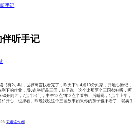
的伴听手记
3的伴听手记
式
每天读书有2小时，世界寓言快看完了，昨天下午4点10分到家，开地心游记
收拾点剩下的作业，后8点半听品三国，孩子说，这个比那两个三国都好听
50开阿西，7点半出门，中午12点到12点半看书。后睡觉，1点半上学
很荣耀和开心，也愿看。昨晚我说这个三国故事如果你的孩子也不看了，就卖
:03
[
只看该作者
]