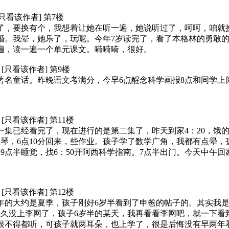
2 [只看该作者] 第7楼
了，要换有个，我想着让她在听一遍，她说听过了，呵呵，咱就
婚。我晕，她乐了，玩呢。今年7岁读完了，看了本格林的勇敢
遍，读一遍一个单元课文。嗬嗬嗬，很好。
41 [只看该作者] 第9楼
界著名童话。昨晚语文考满分，今早6点醒念科学画报8点和同学上
26 [只看该作者] 第11楼
第一集已经看完了，现在进行的是第二集了，昨天到家4：20，
琴，6点10分回来，些作业。孩子学了数学广角，我都有点晕，
9点半睡觉，找6：50开阿西科学指南。7点半出门。今天中午
29 [只看该作者] 第12楼
年的大约是夏季，孩子刚好6岁半看到了申爸的帖子的。其实我
好久没上李网了，孩子6岁半的某天，我再看看李网吧，就一下看
恨不得都听，可孩子就两耳朵，也上学了，很是后悔没有早两年