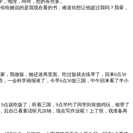
学，地理，呵呵，想的有些多。
，你给她说的是我现在看的书，难道你想让他超过我吗？我晕，
。
到家，我做饭，她还迷再里面。吃过饭就去练琴了，回来6点50
西，一会科学画报谁了，今早6点50放三国，中午回来看了半小
。9点该吃饭了，听着三国，9点半约了同学到肯德鸡玩，铭带了
了，后自己看童话听凡尔纳，现在写作业呢！上了班，我准备再