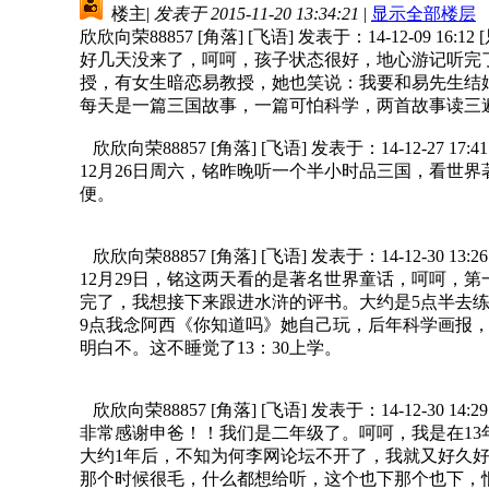
楼主
|
发表于 2015-11-20 13:34:21
|
显示全部楼层
欣欣向荣88857 [角落] [飞语] 发表于：14-12-09 16:1
好几天没来了，呵呵，孩子状态很好，地心游记听完
授，有女生暗恋易教授，她也笑说：我要和易先生结
每天是一篇三国故事，一篇可怕科学，两首故事读三
欣欣向荣88857 [角落] [飞语] 发表于：14-12-27 17:
12月26日周六，铭昨晚听一个半小时品三国，看世
便。
欣欣向荣88857 [角落] [飞语] 发表于：14-12-30 13:
12月29日，铭这两天看的是著名世界童话，呵呵，
完了，我想接下来跟进水浒的评书。大约是5点半去练
9点我念阿西《你知道吗》她自己玩，后年科学画报，
明白不。这不睡觉了13：30上学。
欣欣向荣88857 [角落] [飞语] 发表于：14-12-30 14:
非常感谢申爸！！我们是二年级了。呵呵，我是在13
大约1年后，不知为何李网论坛不开了，我就又好久
那个时候很毛，什么都想给听，这个也下那个也下，