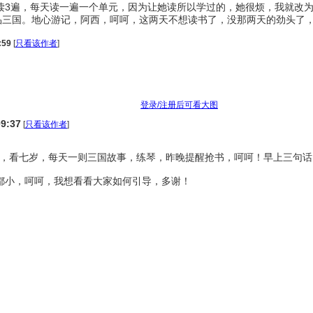
的读3遍，每天读一遍一个单元，因为让她读所以学过的，她很烦，我就改
三国。地心游记，阿西，呵呵，这两天不想读书了，没那两天的劲头了，
:59
[
只看该作者
]
登录/注册后可看大图
09:37
[
只看该作者
]
国，看七岁，每天一则三国故事，练琴，昨晚提醒抢书，呵呵！早上三句话
都小，呵呵，我想看看大家如何引导，多谢！