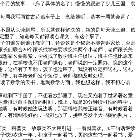
二个月的故事，（忘了具体的名了）慢慢的跟进了少儿三国，袁
本每周我写两首古诗贴车子上，念给她听，基本一周就会背了，
子不愿从头读到尾，所以就这样解决的，新的是每天读三遍。孩
本定型了，知道每天都得读点课文，有这个事了。
孩子们谁先到谁开教室门，还说这是个秘密不能告诉家长，否则
长们联合20个家长找学校要求换掉两个小老师，老师家长关
我想家长要跟紧，学校找了数学班主任谈话，班主任也比原来
很好，在学校也不用老师操心，老师说的一定照办。换的这个
谢，这样有了互动，孩子也适应了。我没有给老师送礼，送礼
不错，有事给老师发个短信，老师都能及时处理。
申读了数学的天书，熏陶数学方面，我也想这样，我不担心语
事就剩下半册了，不想看放那里了。现在又抱着了世界著名童
量推迟自主阅读的时间，晚上，我是20分钟读可怕的科学，
读她听，有时候她边玩边听，那还得给我校正读音。有时候看着
了，有淘到很好的，书没地放了，接申爸发个大书橱的照片，
画类，科普类，故事类不大用引进，一看就喜欢。4.三句话继续
孩子快9岁这一年，和孩子一起看书，买的这些书一起看书，爱