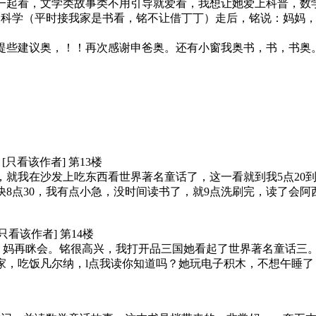
一起看，文学类故事类不用引导就爱看，我想让她爱上科普，数
怕科学（平时接我家是书看，铭不让借丁丁）走后，铭说：妈妈
提些建议奥，！！再次感谢申爸奥。还有小窗我奥书，书，书奥
27 [只看该作者] 第13楼
作业，就我在沙发上吃东西看世界著名童话了，这一看就到我5点20
8点30，我有点小急，没时间读书了，就9点洗刷完，读了会阿
0 [只看该作者] 第14楼
会书，妈再眯会。铭很高兴，我打开品三国她看起了世界著名童话三
回家，吃饭凡尔纳，l点我读你知道吗？她玩电子积木，不想午睡