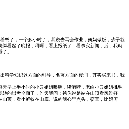
看着书了，一个多小时了，我说去写会作业，妈妈做饭，孩子就
洗脚看起了晚报，呵呵，看上报纸了，看事实新闻，后，我就
睡了。
看出科学知识这方面的引导，名著方面的侵润，其实买来书，我
每天早上半小时的小云姐姐唤醒，嗬嗬嗬，老给小云姐姐挑毛
觉她的思考全面了，昨天我问：铭你说是站在山顶看风景好
在山顶，看小蚂蚁在山底。说的我心里点头，窃喜，比妈厉