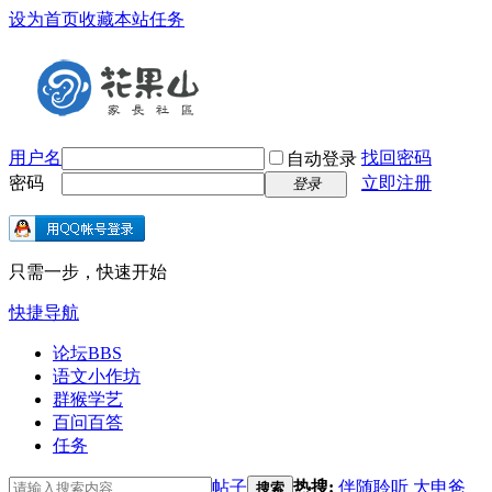
设为首页
收藏本站
任务
用户名
找回密码
自动登录
密码
立即注册
登录
只需一步，快速开始
快捷导航
论坛
BBS
语文小作坊
群猴学艺
百问百答
任务
帖子
热搜:
伴随聆听
大申爸
搜索