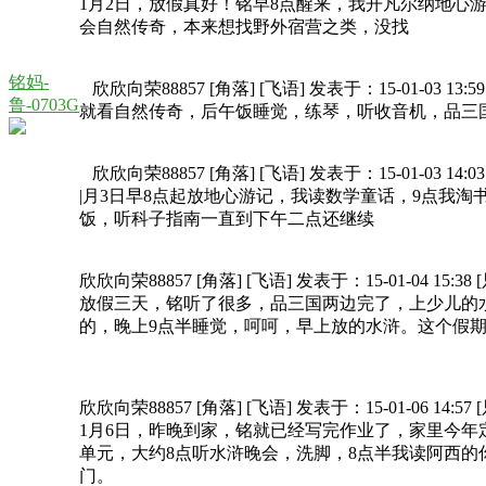
1月2日，放假真好！铭早8点醒来，我开凡尔纳地心
会自然传奇，本来想找野外宿营之类，没找
铭妈-
欣欣向荣88857 [角落] [飞语] 发表于：15-01-03 13:
鲁-0703G
就看自然传奇，后午饭睡觉，练琴，听收音机，品三
欣欣向荣88857 [角落] [飞语] 发表于：15-01-03 14:
|月3日早8点起放地心游记，我读数学童话，9点我
饭，听科子指南一直到下午二点还继续
欣欣向荣88857 [角落] [飞语] 发表于：15-01-04 15:3
放假三天，铭听了很多，品三国两边完了，上少儿的
的，晚上9点半睡觉，呵呵，早上放的水浒。这个假
欣欣向荣88857 [角落] [飞语] 发表于：15-01-06 14:5
1月6日，昨晚到家，铭就已经写完作业了，家里今
单元，大约8点听水浒晚会，洗脚，8点半我读阿西的
门。