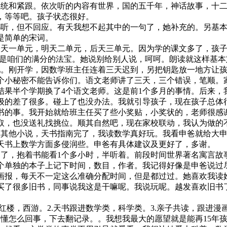
系统和紧跟。依次听的内容有世界，国的五千年，神话故事，十
，等等吧。孩子状态很好。
都听，但不回应。有天我想不起其中的一句了，她补充的。另基
是简单的宋词。
今天一单元，明天二单元，后天三单元。因为学的课文多了，孩
这就是咱们的满分的法宝。她说别给别人说，呵呵。朗读就这样基
吧。刚开学，因数学班主任连着三天迟到，另把钥匙放一地方让
个小秘密不能告诉你们。语文老师讲了三天，三个错误，笔顺。家
结果半个学期换了4个语文老师。这是前1个多月的事情。后来，
级的差了很多。碰上了也没办法。我就引导孩子，现在孩子总体
书的事。我开始就给班主任买了些小奖贴，小奖状的，老师很感
取，也没送礼找挑位。顺其自然吧，现在家校联动，我认为做的
的其他小说，天书指南完了，我读数学真好玩。我看申爸就给大
天书上数学方面多侵润些。申爸有具体建议及更好了，多谢。
向了，抱着书能看1个多小时，半听着。前段时间世界著名寓言故
个单独的本子上记下时间，数目，作者。我记得好像是申爸说过尽
学画报，每天不一定这么准确分配时间，但是都过过。她喜欢我
买了很多旧书，同事说我这是干嘛呢。我说玩呢。越发喜欢旧书
红楼，西游。2.天书跟进数学类，科学类。3.亲子共读，跟进漫
没搞懂怎么回事，下去翻记录。。我想我最大的愿望就是能再15年