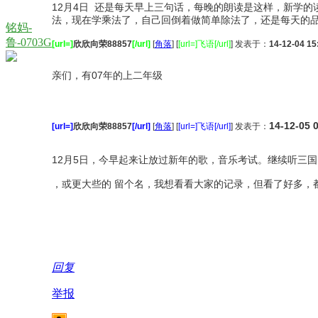
12月4日 还是每天早上三句话，每晚的朗读是这样，新学
法，现在学乘法了，自己回倒着做简单除法了，还是每天的品
铭妈-
鲁-0703G
[url=]
欣欣向荣88857
[/url]
[
角落
] [
[url=]飞语[/url]
] 发表于：
14-12-04 15
亲们，有07年的上二年级
14-12-05 
[url=]
欣欣向荣88857
[/url]
[
角落
] [
[url=]飞语[/url]
] 发表于：
12月5日，今早起来让放过新年的歌，音乐考试。继续听三
，或更大些的 留个名，我想看看大家的记录，但看了好多，
回复
举报