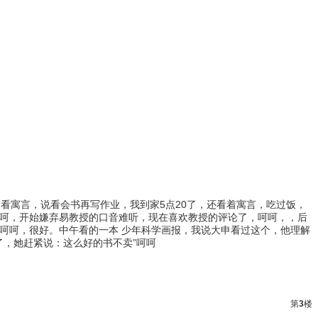
，看寓言，说看会书再写作业，我到家5点20了，还看着寓言，吃过饭，
，呵呵，开始嫌弃易教授的口音难听，现在喜欢教授的评论了，呵呵，，后
，呵呵，很好。中午看的一本 少年科学画报，我说大申看过这个，他理解
了，她赶紧说：这么好的书不卖”呵呵
第
3
楼