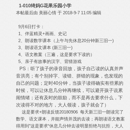
1-010绮妈G花果乐园小学
本帖最后由 美丽心情 于 2018-9-7 11:05 编辑
9月6日打卡：
1、伴蓝精灵+画画、史记
2、朗读数学课本（上午与先休息20分钟新三旧一)
3、朗读语文课本 (新三旧一)
4、语文教案（三遍，这是要求下读的）
5、亲子有故事的汉字、背猜游戏
PS：听了孩子的录音回放，孩子自己读的认真并声
音洪亮；有个别掉字、读错、拼错的现象，也发现的
自己的问题；定时40分钟，当孩子读得确实有些累的
时候，可以让休息几分钟再继续，可以避开孩子说累
闹情绪；还有及时的鼓励，而不是再去要求什么，下
次读得不对的地方，大人领读，孩子就会了）
这是要求+朗读反馈20180906 每天新三旧一朗读完了
数学、语文课本，并能声情并茂的去读；再朗读语文教案
得用到”这是要求“休息几分钟去读明显拒绝与抗拒，大人