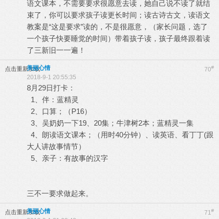
语文课本，不需要要求很愿意去读，她自己说不读了就结
束了，你可以要求孩子读更长时间；读古诗古文，读语文
教案是“这是要求”读的，不是很愿意，（家长问题，选了
一个孩子快要睡觉的时间）带着孩子读，孩子最终跟着读
了三新旧一一遍！
美丽心情
#
点击重新加载
70
2018-9-1 20:55:35
8月29日打卡：
1、伴：蓝精灵
2、口算；（P16）
3、吴奶奶一下19、20集；牛津树2本；蓝精灵一集
4、朗读语文课本；（用时40分钟）、读英语、看丁丁(跟
大人讲故事情节）
5、亲子：有故事的汉字
三不一要求做起来。
美丽心情
#
点击重新加载
71