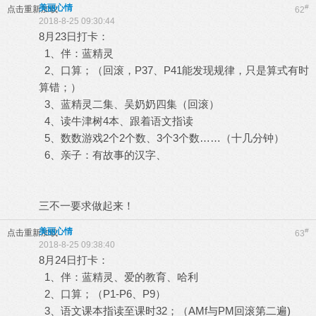
美丽心情
#
点击重新加载
62
2018-8-25 09:30:44
8月23日打卡：
1、伴：蓝精灵
2、口算；（回滚，P37、P41能发现规律，只是算式有时
算错；）
3、蓝精灵二集、吴奶奶四集（回滚）
4、读牛津树4本、跟着语文指读
5、数数游戏2个2个数、3个3个数……（十几分钟）
6、亲子：有故事的汉字、
三不一要求做起来！
美丽心情
#
点击重新加载
63
2018-8-25 09:38:40
8月24日打卡：
1、伴：蓝精灵、爱的教育、哈利
2、口算；（P1-P6、P9）
3、语文课本指读至课时32；（AMf与PM回滚第二遍)