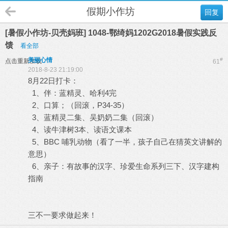
假期小作坊
回复
[暑假小作坊-贝壳妈班] 1048-鄂绮妈1202G2018暑假实践反
馈
看全部
美丽心情
#
点击重新加载
61
2018-8-23 21:19:00
8月22日打卡：
1、伴：蓝精灵、哈利4完
2、口算；（回滚，P34-35）
3、蓝精灵二集、吴奶奶二集（回滚）
4、读牛津树3本、读语文课本
5、BBC 哺乳动物（看了一半，孩子自己在猜英文讲解的
意思）
6、亲子：有故事的汉字、珍爱生命系列三下、汉字建构
指南
三不一要求做起来！