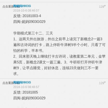
闽妮妈0903G
#
点击重新加载
128
2018-10-6 08:46:07
反馈: 20181003-4
四闽-妮妈0903G029
学期模式第三十二、三天
1、这两天外出旅游，外出之前早上读完了新概念2一篇3
遍和古诗词的打卡，路上伴听牛津树9半个小时。只看了可
怕的科学，半本书。
2、回来那天晚上继续打卡古诗词，读教案第二单元，金苹
果5页，新概念2课文一篇三遍。3、牛听听打开伴听牛津
树9，让早点睡觉，好好休息，连续23天做到三不一要
求。
闽妮妈0903G
#
点击重新加载
129
2018-10-6 08:46:57
反馈: 20181005
四闽-妮妈0903G029