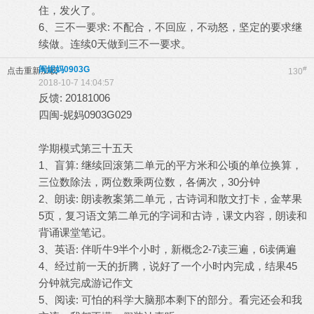
住，发火了。
6、三不一要求: 不配合，不回应，不动怒，坚定的要求继
续做。连续0天做到三不一要求。
闽妮妈0903G
#
点击重新加载
130
2018-10-7 14:04:57
反馈: 20181006
四闽-妮妈0903G029
学期模式第三十五天
1、盲算: 继续回滚第二单元的平方米和公顷的单位换算，
三位数除法，两位数乘两位数，各俩次，30分钟
2、朗读: 朗读教案第二单元，古诗词和散文打卡，金苹果
5页，复习语文第二单元的字词和古诗，课文内容，朗读和
背诵课堂笔记。
3、英语: 伴听牛9半个小时，新概念2-7读三遍，6读俩遍
4、经过前一天的折腾，说好了一个小时内完成，结果45
分钟就完成游记作文
5、阅读: 可怕的科学大脑那本剩下的部分。看完还会和我