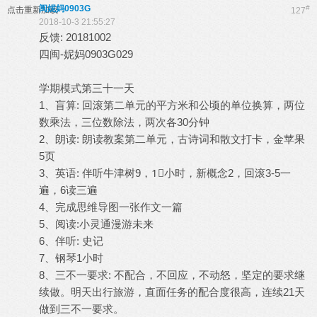
闽妮妈0903G
#
点击重新加载
127
2018-10-3 21:55:27
反馈: 20181002
四闽-妮妈0903G029
学期模式第三十一天
1、盲算: 回滚第二单元的平方米和公顷的单位换算，两位
数乘法，三位数除法，两次各30分钟
2、朗读: 朗读教案第二单元，古诗词和散文打卡，金苹果
5页
3、英语: 伴听牛津树9，1⃣️小时，新概念2，回滚3-5一
遍，6读三遍
4、完成思维导图一张作文一篇
5、阅读:小灵通漫游未来
6、伴听: 史记
7、钢琴1小时
8、三不一要求: 不配合，不回应，不动怒，坚定的要求继
续做。明天出行旅游，直面任务的配合度很高，连续21天
做到三不一要求。