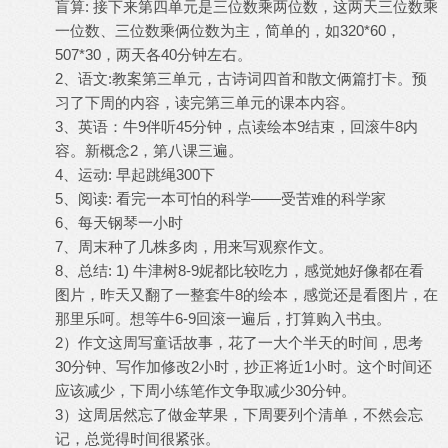
盲算: 接下来第四单元是三位数乘两位数，这两天三位数乘
一位数、三位数乘俩位数为主，简单的，如320*60，
507*30，两天各40分钟左右。
2、语文:教案第三单元，古诗词四首和散文俩篇打卡。预
习了下周的内容，读完第三单元的课本内容。
3、英语：牛9伴听45分钟，点读绘本9结束，回滚牛8内
容。新概念2，第八课三遍。
4、运动: 早起跳绳300下
5、阅读: 看完一本可怕的科学——受苦难的科学家
6、每天钢琴一小时
7、周末种了几株多肉，用来写观察作文。
8、总结: 1) 牛津树8-9妮都比较吃力，感觉她好像都在看
图片，昨天又翻了一整套牛8的绘本，感觉还是看图片，在
那里乐呵。想等牛6-9回滚一遍后，打算购入书虫。
2）作文这周写童话故事，花了一大个半天的时间，思考
30分钟、写作加修改2小时，抄正将近1小时。这个时间还
应该减少，下周小练笔作文争取减少30分钟。
3）这周居然忘了做金苹果，下周要列个清单，不然会忘
记，总觉得时间很紧张。