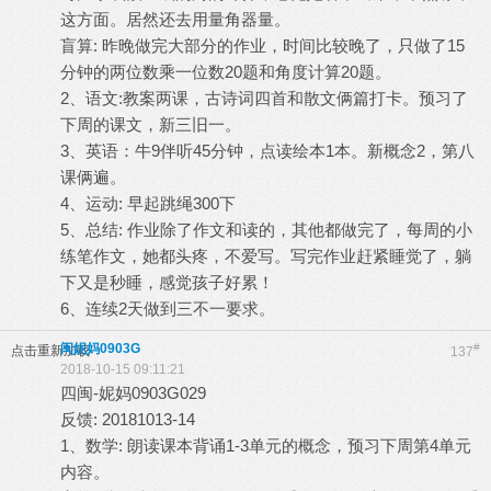
这方面。居然还去用量角器量。
盲算: 昨晚做完大部分的作业，时间比较晚了，只做了15
分钟的两位数乘一位数20题和角度计算20题。
2、语文:教案两课，古诗词四首和散文俩篇打卡。预习了
下周的课文，新三旧一。
3、英语：牛9伴听45分钟，点读绘本1本。新概念2，第八
课俩遍。
4、运动: 早起跳绳300下
5、总结: 作业除了作文和读的，其他都做完了，每周的小
练笔作文，她都头疼，不爱写。写完作业赶紧睡觉了，躺
下又是秒睡，感觉孩子好累！
6、连续2天做到三不一要求。
闽妮妈0903G
#
点击重新加载
137
2018-10-15 09:11:21
四闽-妮妈0903G029
反馈: 20181013-14
1、数学: 朗读课本背诵1-3单元的概念，预习下周第4单元
内容。