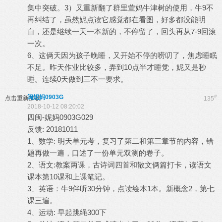
集中突破。3）又重新翻了群里萱妈牛津树的使用，牛9不
再纠结了，虽然妮点读它感觉都在看图，好多都没能明
白，还是继续一天一本新的，不停留了，回头再从7-9回滚
一次。
6、这俩天因为孩子晚睡，又开始不停的唠叨了，焦虑睡眠
不足。昨天作业比较多，弄到10点半才睡觉，妮又是秒
睡。连续0天做到三不一要求。
闽妮妈0903G
#
点击重新加载
135
2018-10-12 08:20:02
四闽-妮妈0903G029
反馈: 20181011
1、数学: 明天单元考，复习了第二和第三章节的内容，错
题再做一遍，口述了一份单元双测的卷子。
2、语文:教案两课，古诗词四首和散文俩篇打卡，读语文
课本第10课和上课笔记。
3、英语：牛9伴听30分钟，点读绘本1本。新概念2，第七
课三遍。
4、运动: 早起跳绳300下