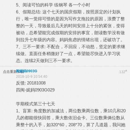
5、阅读可怕的科学 练钢琴 各一个小时
6、假期总结: 这个七天的国庆假期，按照原定的计划执
行，唯一觉得可惜的是因为写作文拖拉的原因，浪费了整
整的一天，导致最后几天的时间安排上十分的紧张，变得
被动，总希望能完成假期的安排的事宜，朗读数学没有做
到拉升七年级的内容。妈妈焦虑的情绪出现，还破功了。
7、三不一要求: 不配合，不回应，不动怒，坚定的要求继
续做。直面任务稍微好了一点，希望能尽快进入学习状
态。连续2天做到三不一要求。
闽妮妈0903G
#
点击重新加载
132
2018-10-9 10:54:40
反馈: 20181008
四闽-妮妈0903G029
学期模式第三十七天
1、盲算: 角度数的加减法，两位数乘两位数，乘10几和20
几的都能很快回答，乘大数依旧会卡。三位数乘俩位数从
乘整十的入手，如320*60，208*70，算了几道题，我问她