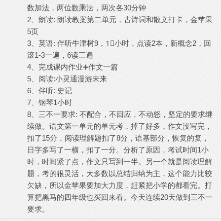
数加法，两位数乘法，两次各30分钟
2、朗读: 朗读教案第二单元，古诗词和散文打卡，金苹果
5页
3、英语: 伴听牛津树9，1⃣️小时，点读2本，新概念2，回
滚1-3一遍，6读三遍
4、完成课内作业➕作文一篇
5、阅读:小灵通漫游未来
6、伴听: 史记
7、钢琴1小时
8、三不一要求: 不配合，不回应，不动怒，坚定的要求继
续做。语文第一单元的单元考，掉了好多，作文没写完，
扣了15分，阅读理解题扣了8分，语基部分，恢复的复，
日字多写了一横，扣了一分。分析了原因，考试时间1小
时，时间紧了点，作文只写到一半。另一个就是阅读理解
题，考的很灵活，大多数以总结归纳为主，这个能力比较
欠缺，所以金苹果要加大力度，赶紧把小学的都看完。打
算把黑马的四年级也买回来看。今天连续20天做到三不一
要求。