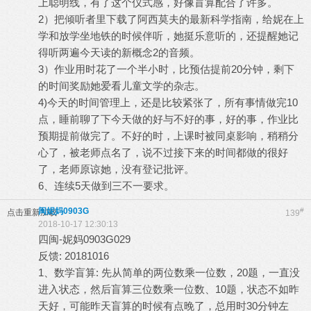
上聪明线，有了这个仪式感，好像盲算配合了许多。
2）把倾听者里下载了阿西莫夫的最新科学指南，给妮在上
学和放学坐地铁的时候伴听，她挺乐意听的，还提醒她记
得听两遍今天读的新概念2的音频。
3）作业用时花了一个半小时，比预估提前20分钟，剩下
的时间奖励她爱看儿童文学的杂志。
4)今天的时间管理上，还是比较紧张了，所有事情做完10
点，睡前聊了下今天做的好与不好的事，好的事，作业比
预期提前做完了。不好的时，上课时被同桌影响，稍稍分
心了，被老师点名了，说不过接下来的时间都做的很好
了，老师原谅她，没有登记批评。
6、连续5天做到三不一要求。
闽妮妈0903G
#
点击重新加载
139
2018-10-17 12:30:13
四闽-妮妈0903G029
反馈: 20181016
1、数学盲算: 先从简单的两位数乘一位数，20题，一直没
进入状态，然后盲算三位数乘一位数、10题，状态不如昨
天好，可能昨天盲算的时候有点晚了，总用时30分钟左