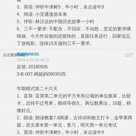
3、英语: 伴听牛津树9，半小时，未点读牛9
4、阅读: 小灵通漫游未来
5、伴听: 林汉达的中国历史故事一小时
6、三不一要求: 不配合，不回应，不动怒，坚定的要求继
续做。今天作业做的还挺快的，直面任务还行，回家说忘
了放电影。连续15天做到三不一要求。
闽妮妈0903G
#
点击重新加载
122
2018-9-27 23:48:11
反馈: 20180926
3-B-007-闽妮妈0903G四
学期模式第二十六天
1、盲算: 盲算第二单元的平方米和公顷的单位换算，比较
卡，总转不过弯来，都得等很久。两位数乘法，10题，稍
微好点。
2、朗读: 朗读教案7.8两课，古诗词和散文打卡，金苹果两
篇，语文课本第一单元，复习，明天第一单元考试
3、英语: 伴听牛津树9，半小时，未点读牛9