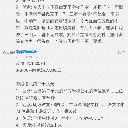
5、钢琴45分钟
6、优点: 今天中午不仅做完了学校作业，还把打卡、新概
念、牛津树等都做完了。7、三不一要求: 不配合，不回
应，不动怒，坚定的要求继续做。今天直面任务做的不
错，就是老师这几天老反馈走神，专注力不够，连续和妮
聊了三四天，都不见成效。妮自己觉得没有走神，如何训
练专注力，很头疼。连续17天做到三不一要求。
闽妮妈0903G
#
点击重新加载
124
2018-9-29 16:36:27
反馈: 20180928
3-B-007-闽妮妈0903G四
学期模式第二十八天
1、盲算: 盲算第二单元的平方米和公顷的单位换算，三位
数除法10题，30分钟
2、朗读: 朗读教案7.8两课，古诗词和散文打卡，语文课本
7.8俩课和上课笔记，金苹果未读
3、英语: 伴听牛津树9，半小时，点读牛9，1本
4、阅读:小灵通漫游未来