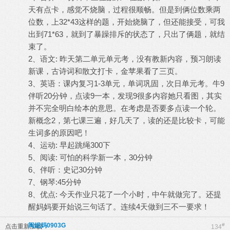
天有点卡，感觉不烧脑，过程很顺畅。但是到俩位数乘两
位数，上32*43这样的题，开始烧脑了，但还能接受，可我
出到71*63，就到了暴躁排斥的状态了，只出了俩题，就结
束了。
2、语文: 昨天第二单元单元考，没有教新内容，预习朗读
新课，古诗词和散文打卡，金苹果看了三页。
3、英语：课内复习1-3单元，单词巩固，次日单元考。牛9
伴听20分钟，点读9一本，发现9很多内容她只看图，其实
并不完全明白绘本的意思。在考虑是否要多点读一个轮。
新概念2，第七课三遍，好几天了，读的还是比较卡，可能
生词多的原因吧！
4、运动: 早起跳绳300下
5、阅读: 可怕的科学新一本，30分钟
6、伴听：史记30分钟
7、钢琴:45分钟
8、优点: 今天作业只花了一个小时，中午就做完了。还提
醒妈妈要开始说三句话了。连续4天做到三不一要求！
闽妮妈0903G
#
点击重新加载
134