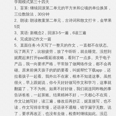
学期模式第三十四天
1、盲算: 继续回滚第二单元的平方米和公顷的单位换算，
三位数除法，30分钟
2、朗读: 朗读教案第二单元，古诗词和散文打卡，金苹果
5页
3、英语: 新概念2，回滚3-5一遍，6读三遍
4、完成游记作文一篇
5、直面任务:今天写了一整天的作文，一直都不在状态。
玩了两天了，比较疲劳，放了牛听听，就去睡觉。没想到
妮爬起来打开ipad看延禧攻略，看到了一点多。关于电子
产品，我一向要求严格，平常除了做网络作业，都不会再
碰。原来前俩天孩子的奶奶要看，叫妮帮忙下载app ，还
拉着孩子一起看。我外出不在家，根本不知道这事。虽然
很火，早上跟妮说，你今天好好做写作文和学习，这事就
翻篇了，下不为例。如果不好好做，我们就连同昨晚的事
告诉爸爸，一起算账。结果精神不好，一天都心不在焉，
作文让她写好，读三遍，修改后再抄正，妮直接写，也不
读，作文写得非常慢，还语录不通顺，错字漏字无数。说
了，要求再改正，也没有去做，检查时继续如此。没忍