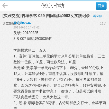
假期小作坊
回复
[实践交流] 杏坛学艺-029-四闽妮妈0903女实践记录
看全部
闽妮妈0903G
#
点击重新加载
121
2018-9-26 14:47:42
反馈: 20180925
3-B-007-闽妮妈0903G四
学期模式第二十五天
1、盲算: 盲算第二单元的平方米和公顷的单位换算，三位
数除一位数，20题，两位数乘法，10题
单元考: 数学第一单元考成绩下来，88分，全班90分以上
12人，计算错误4分，审题不认真，没按顺时针顺序，扣
了6分，大数抄下来抄错了，扣了2分。每次考试都是如
此，因为这些问题丢分。她自己也很失落，只好安慰妮: 不
要觉得暑假整本书都学完了，都懂了，但是考试的时候一
不认真些就丢分，尤其大数这一章。
2、朗读: 朗读教案7.8两课，古诗词和散文打卡，金苹果两
篇