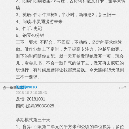
2、朗读: 朗读教案7.8两课，古诗词和散文打卡，金苹果俩
读
3、英语: 伴听牛津树9，半小时，新概念2，新三旧一
4、阅读:小灵通漫游未来
5、伴听: 史记
6、钢琴40分钟
三不一要求: 不配合，不回应，不动怒，坚定的要求继续
做。做作业给上了定时，为了提高专注力，说越早做完，
剩下的时间随你支配。就一天开始发现她做完一项，玩会
儿，看会儿书，不会一鼓作气的做下去，做完再去疯狂的
玩也行，有时候磨蹭得让我都想发飙。今天连续19天做到
三不一要求。
闽妮妈0903G
#
点击重新加载
126
2018-10-2 10:35:43
反馈: 20181001
四闽-妮妈0903G029
学期模式第三十天
1、盲算: 回滚第二单元的平方米和公顷的单位换算，多位