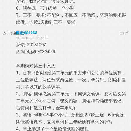
交流，我都不懂，假装认真听。
6、钢琴课一节➕练琴一个小时
7、三不一要求: 不配合，不回应，不动怒，坚定的要求继
续做。连续1天做到三不一要求。
闽妮妈0903G
#
点击重新加载
131
2018-10-9 10:54:05
反馈: 20181007
四闽-妮妈0903G029
学期模式第三十六天
1、盲算: 继续回滚第二单元的平方米和公顷的单位换算，
三位数除法，两位数乘两位数，一次，45分钟。朗读和复
习开学以来的数学课本。
2、朗读: 朗读教案第二单元，下周课文俩课。复习语文第
二单元的字词和古诗，课文内容，朗读和背诵课堂笔记。
古诗词和散文打卡，金苹果5页
3、英语: 伴听牛9半个小时，新概念2-7读三遍，6读俩遍。
朗读英语课本，复习单词和三年级所有单词的听写
4、早上参加了一个显微镜观察的课程