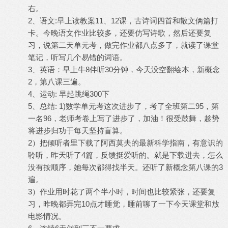
右。
2、语文:早上读教案11、12课，古诗词四首和散文俩篇打
卡。今晚语文作业比较多，还要仿写诗歌，然后还要复
习，说第二天单元考，做完作业都八点多了，就读了课堂
笔记，听写几个易错的词语。
3、英语：早上牛8伴听30分钟，今天没空翻绘本，新概念
2，第八课三遍。
4、运动: 早起跳绳300下
5、总结: 1)数学单元考这次进步了，考了全班第二95，第
一名96，老师考卷上写了进步了，加油！很受鼓舞，趁势
将进步归功于每天坚持盲算。
2）把倾听者里下载了阿西莫夫的最新科学指南，有意识的
聆听，昨天听了4篇，反馈挺爱听的。就是下载进去，怎么
没有按顺序，她每次都得找半天。还听了新概念第八课的3
遍。
3）作业用时花了两个半小时，时间也比较紧张，还要复
习，昨晚都弄完10点才睡觉，睡前聊了一下今天课堂和放
电影情况。