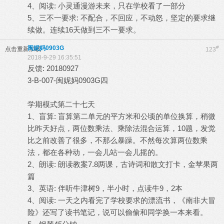
4、阅读: 小灵通漫游未来，只在学校看了一部分
5、三不一要求: 不配合，不回应，不动怒，坚定的要求继
续做。连续16天做到三不一要求。
闽妮妈0903G
#
点击重新加载
123
2018-9-29 16:35:51
反馈: 20180927
3-B-007-闽妮妈0903G四
学期模式第二十七天
1、盲算: 盲算第二单元的平方米和公顷的单位换算，稍微
比昨天好点，两位数乘法、乘除法混合运算，10题，发觉
比之前改善了很多，不那么暴躁。不然每次算两位数乘
法，都在各种动，一会儿站一会儿摇的。
2、朗读: 朗读教案7.8两课，古诗词和散文打卡，金苹果两
篇
3、英语: 伴听牛津树9，半小时，点读牛9，2本
4、阅读: 一天之内看完了学校要求的漂流书，《南非大冒
险》还写了读书笔记，说可以偷偷和同学换一本来看。