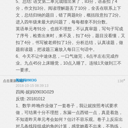
5、总结: 语文第二单元成绩出来了，83分，语基扣了4
分，作文扣3分。阅读理解题丢了10分，全丢在联系上下
文，总结归纳的题目，错了两题8分，概括段意扣了2分。
进入四年级来最大的问题了，每每都拿不到分数。
英语单元考91分，也很不理想，不认真审题，写句子写成
了序号，检查出来时，来不及，扣了4分，题目没看懂，又
扣了4分，书写被老师扣了1分。分析总结，认真读题，做
题前读题，把读题三遍放入每日三句话中。
6、今天不让中途休息，一口气做完，6点半左右完成作
业。九点45分上床睡觉，10点入睡了。连续1天做到三不
一要求。
闽妮妈0903G
#
点击重新加载
136
2018-10-15 08:39:13
四闽-妮妈0903G029
反馈: 20181012
1、数学:昨晚作业做了一套卷子，我让妮按照考试要求
做，可结果十分不理想，东漏一点西错一点，真是着急，
不知道昨天单元考会如何？估计不容乐观。卷子上反应出
对几条线段组成的角的计算，感觉她看不出来，不熟练，