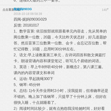
6、连续6天做到三不一要求。
闽妮妈0903G
#
点击重新加载
140
2018-10-18 08:58:39
四闽-妮妈0903G029
反馈: 20181017
1、数学盲算: 依旧按部就班跟着单元内容走，先从简单的
两位数乘一位数，20题，今天比昨天状态好，好几道题妙
答。然后盲算三位数乘一位数、会卡，会忘记百位数，帮
忙记得数，10题，总用时30分钟左右。
2、语文:早上读教案第三单元，古诗词四首和散文俩篇打
卡。朗读背诵内容和课堂笔记，听写几个易错的词语。
3、英语：早上牛8伴听40分钟，新概念2，第八课三遍。
课内的内容背课文和单词
4、运动: 早起跳绳300下
5、钢琴: 45分钟
6、总结: 1)今天作业用时2小时，没我提前，但准确率还是
不错的。晚上加了练钢琴，只提早了十分钟上床，但好在
很快入睡，十点就睡着了。
2）阅读时间比较少，妮有点抱怨我没给她时间，好好看