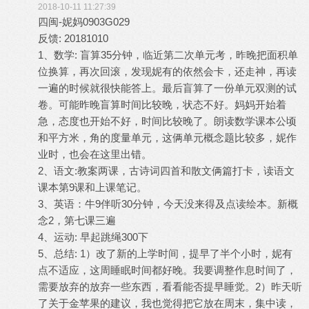
2018-10-11 11:27:39
四闽-妮妈0903G029
反馈: 20181010
1、数学: 盲算35分钟，临近第二次单元考，昨晚把面积单
位换算，再次回滚，发现妮有的依然会卡，还走神，再读
一遍的时候就很快能答上。最后盲算了一份单元双测的试
卷。可能昨晚盲算时间比较晚，状态不好。妈妈开始着
急，态度也开始不好，时间比较晚了。朗读数学课本公顷
和平方米，角的度量单元，这俩单元概念题比较多，妮作
业时，也会在这里出错。
2、语文:教案两课，古诗词四首和散文俩篇打卡，读语文
课本第9课和上课笔记。
3、英语：牛9伴听30分钟，今天没来得及点读绘本。新概
念2，第七课三遍
4、运动: 早起跳绳300下
5、总结: 1）改了新的上学时间，提早了半个小时，妮有
点不适应，这周睡眠时间都好晚。我要调整作息时间了，
需要放弃的放弃一些东西，看看能否提早睡觉。2）昨天听
了关于金苹果的建议，我也觉得把它放在周末，集中读，