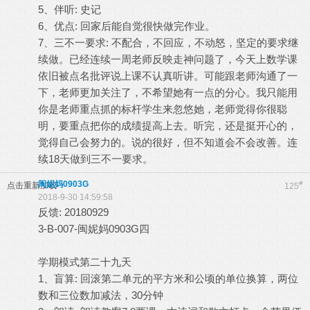
5、伴听: 史记
6、优点: 回家后能自觉很快做完作业。
7、三不一要求: 不配合，不回应，不动怒，坚定的要求继
续做。已经连续一周老师反映走神问题了，今天上数学课
依旧被点名批评说上课不认真听讲。可能跟老师沟通了一
下，老师更加关注了，不希望她有一点的分心。我只能用
你是老师重点抓的标杆学生来忽悠她，老师觉得你很聪
明，要重点把你的成绩提高上去。听完，还是挺开心的，
觉得自己会努力的。说的很好，但不知道会不会改善。连
续18天做到三不一要求。
闽妮妈0903G
#
点击重新加载
125
2018-9-30 14:59:58
反馈: 20180929
3-B-007-闽妮妈0903G四
学期模式第二十九天
1、盲算: 回滚第二单元的平方米和公顷的单位换算，两位
数和三位数加减法，30分钟