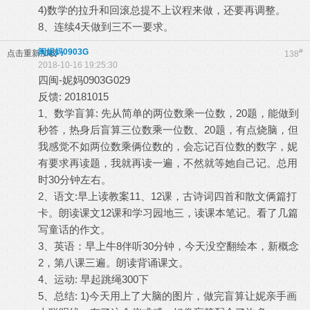
4)数学的拉升和回滚总提不上议程来做，还要再调整。
8、连续4天做到三不一要求。
闽妮妈0903G
#
点击重新加载
138
2018-10-16 19:25:30
四闽-妮妈0903G029
反馈: 20181015
1、数学盲算: 先从简单的两位数乘一位数，20题，能做到
秒答，热身后盲算三位数乘一位数、20题，有点烧脑，但
我感觉不如两位数乘俩位数的，会忘记百位数的数字，妮
有要求再读题，我就再读一遍，不然就等她自己记。总用
时30分钟左右。
2、语文:早上读教案11、12课，古诗词四首和散文俩篇打
卡。朗读课文12课和学习园地三，读课本笔记。看了几篇
写童话的作文。
3、英语：早上牛8伴听30分钟，今天没空翻绘本，新概念
2，第八课三遍。朗读背诵课文。
4、运动: 早起跳绳300下
5、总结: 1)今天用上了大脑的图片，做完盲算让妮亲手画