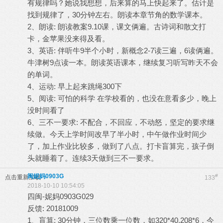
有规律吗？她说我想想，后来算的马上快起来了。估计是
找到规律了，30分钟左右。朗读本章节角的数学课本。
2、朗读: 朗读教案9.10课，课文俩遍。古诗词和散文打
卡，金苹果没来得及看。
3、英语: 伴听牛9半个小时，新概念2-7读三遍，6读俩遍。
牛津树9点读一本。朗读英语课本，继续复习听写昨天不会
的单词。
4、运动: 早上起来跳绳300下
5、阅读: 可怕的科学 在学校看的，也没在意看多少，晚上
没时间看了
6、三不一要求: 不配合，不回应，不动怒，坚定的要求继
续做。今天上学时间改早了半小时，中午做作业时间少
了，加上作业比较多，做到了八点。打卡盲算完，孩子倒
头就睡着了。连续3天做到三不一要求。
闽妮妈0903G
#
点击重新加载
133
2018-10-10 10:54:05
四闽-妮妈0903G029
反馈: 20181009
1、盲算: 30分钟，三位数乘一位数，如320*40,208*6，今